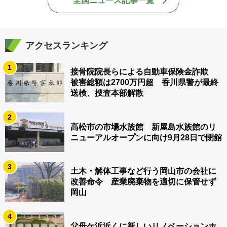
全国ニュース記事一覧
アクセスランキング
1
接骨院院長らによる自動車保険金詐欺
被害総額は2700万円超 香川県警が最終
送検、捜査本部解散
2
高松市の市場水族館 新屋島水族館のリ
ニューアルオープンに向け9月28日で閉館
3
土木・解体工事など行う岡山市の会社に
改善命令 産業廃棄物を適切に保管せず
岡山
4
父母ケ浜近くに新しいリノベーションホ