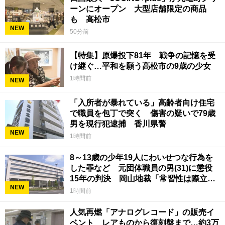
ーンにオープン 大型店舗限定の商品
も 高松市
NEW
50分前
【特集】原爆投下81年 戦争の記憶を受
け継ぐ…平和を願う高松市の9歳の少女
1時間前
NEW
「入所者が暴れている」高齢者向け住宅
で職員を包丁で突く 傷害の疑いで79歳
男を現行犯逮捕 香川県警
NEW
1時間前
8～13歳の少年19人にわいせつな行為を
した罪など 元団体職員の男(31)に懲役
15年の判決 岡山地裁「常習性は際立っ
NEW
ていて被害結果も非常に重い」
1時間前
人気再燃「アナログレコード」の販売イ
ベント レアものから復刻盤まで…約3万