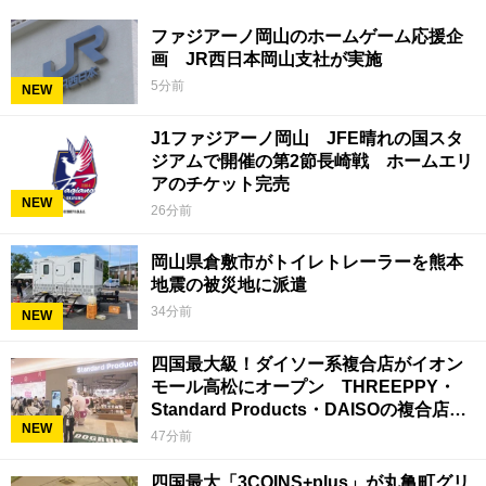
ファジアーノ岡山のホームゲーム応援企
画 JR西日本岡山支社が実施
5分前
NEW
J1ファジアーノ岡山 JFE晴れの国スタ
ジアムで開催の第2節長崎戦 ホームエリ
アのチケット完売
NEW
26分前
岡山県倉敷市がトイレトレーラーを熊本
地震の被災地に派遣
34分前
NEW
四国最大級！ダイソー系複合店がイオン
モール高松にオープン THREEPPY・
Standard Products・DAISOの複合店は
NEW
香川県初
47分前
四国最大「3COINS+plus」が丸亀町グリ