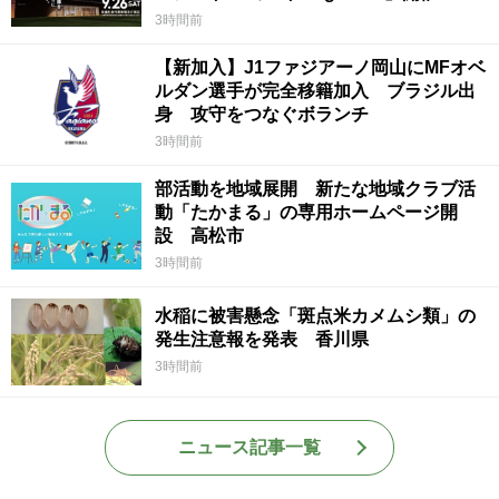
3時間前
【新加入】J1ファジアーノ岡山にMFオベ
ルダン選手が完全移籍加入 ブラジル出
身 攻守をつなぐボランチ
3時間前
部活動を地域展開 新たな地域クラブ活
動「たかまる」の専用ホームページ開
設 高松市
3時間前
水稲に被害懸念「斑点米カメムシ類」の
発生注意報を発表 香川県
3時間前
ニュース記事一覧