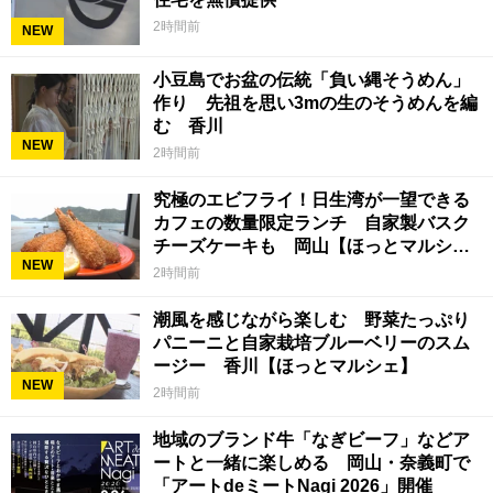
2時間前
NEW
小豆島でお盆の伝統「負い縄そうめん」
作り 先祖を思い3mの生のそうめんを編
む 香川
NEW
2時間前
究極のエビフライ！日生湾が一望できる
カフェの数量限定ランチ 自家製バスク
チーズケーキも 岡山【ほっとマルシ
NEW
ェ】
2時間前
潮風を感じながら楽しむ 野菜たっぷり
パニーニと自家栽培ブルーベリーのスム
ージー 香川【ほっとマルシェ】
NEW
2時間前
地域のブランド牛「なぎビーフ」などア
ートと一緒に楽しめる 岡山・奈義町で
「アートdeミートNagi 2026」開催