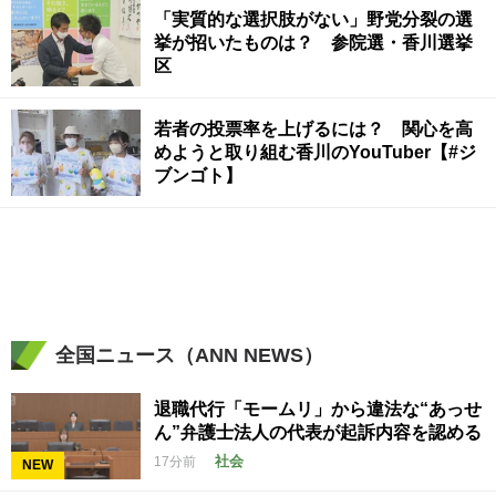
「実質的な選択肢がない」野党分裂の選
挙が招いたものは？ 参院選・香川選挙
区
若者の投票率を上げるには？ 関心を高
めようと取り組む香川のYouTuber【#ジ
ブンゴト】
全国ニュース（ANN NEWS）
退職代行「モームリ」から違法な“あっせ
ん”弁護士法人の代表が起訴内容を認める
社会
17分前
NEW