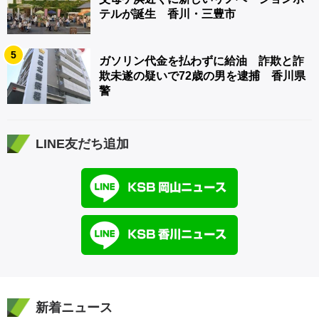
テルが誕生 香川・三豊市
5
ガソリン代金を払わずに給油 詐欺と詐
欺未遂の疑いで72歳の男を逮捕 香川県
警
LINE友だち追加
新着ニュース