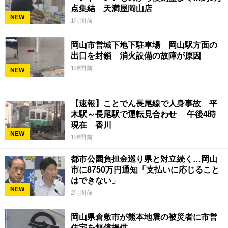
点集結 天満屋岡山店
NEW
1時間前
岡山市営城下地下駐車場 岡山駅方面の
出口を封鎖 消火設備の故障が原因
1時間前
NEW
【速報】ことでん長尾線で人身事故 平
木駅～長尾駅で運転見合わせ 午後4時
現在 香川
NEW
1時間前
都市公園負担金巡り県と対立続く…岡山
市に8750万円通知「支払いに応じること
はできない」
NEW
2時間前
岡山県倉敷市が熊本地震の被災者に市営
住宅を無償提供