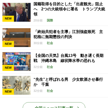
国籍取得を目的とした「出産観光」阻止
へ 2つの大統領令に署名 トランプ大統
領
NEW
国際
20分前
「終始共犯者を主導」江別強盗致死 主
犯格に無期懲役の判決
社会
30分前
NEW
【全国の天気】台風13号 動き遅く長期
戦 沖縄本島 線状降水帯の恐れも
社会
32分前
NEW
“先生”と呼ばれる男 少女飲酒させ暴行
か 千葉
社会
32分前
NEW