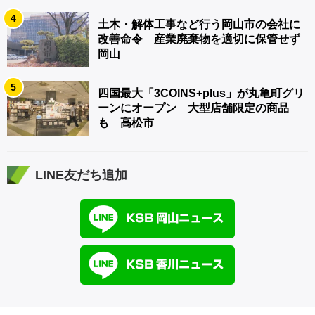
4
土木・解体工事など行う岡山市の会社に
改善命令 産業廃棄物を適切に保管せず
岡山
5
四国最大「3COINS+plus」が丸亀町グリ
ーンにオープン 大型店舗限定の商品
も 高松市
LINE友だち追加