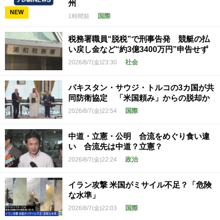
州
NEW
国際
1時間前
税務署職員“脱税”で刑事告発 競艇の払
い戻し金など“約3億3400万円”申告せず
社会
2026/8/7(金)23:30
パキスタン・サウジ・トルコの3カ国が共
同防衛協定 「米国頼み」からの脱却か
国際
2026/8/7(金)22:54
中道・立憲・公明 合流をめぐり食い違
い 合流先は中道？立憲？
政治
2026/8/7(金)22:24
イラン攻撃 米国がミサイル不足？「危険
な水準」
国際
2026/8/7(金)22:03