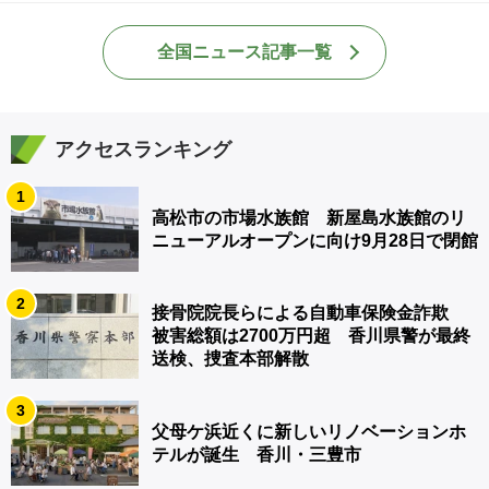
全国ニュース記事一覧
アクセスランキング
1
高松市の市場水族館 新屋島水族館のリ
ニューアルオープンに向け9月28日で閉館
2
接骨院院長らによる自動車保険金詐欺
被害総額は2700万円超 香川県警が最終
送検、捜査本部解散
3
父母ケ浜近くに新しいリノベーションホ
テルが誕生 香川・三豊市