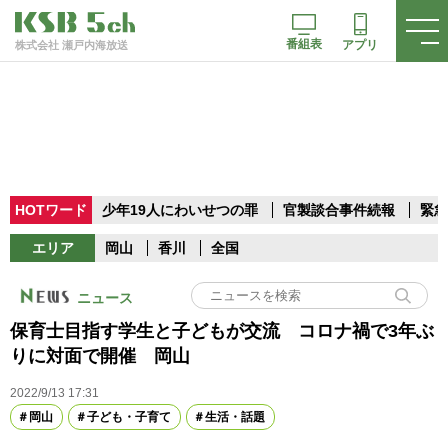
番組表
アプリ
株式会社 瀬戸内海放送
HOTワード
少年19人にわいせつの罪
官製談合事件続報
緊急
エリア
岡山
香川
全国
ニュース
保育士目指す学生と子どもが交流 コロナ禍で3年ぶ
りに対面で開催 岡山
2022/9/13 17:31
岡山
子ども・子育て
生活・話題