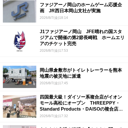
ファジアーノ岡山のホームゲーム応援企
画 JR西日本岡山支社が実施
2026/8/7(金)18:14
J1ファジアーノ岡山 JFE晴れの国スタ
ジアムで開催の第2節長崎戦 ホームエリ
アのチケット完売
2026/8/7(金)17:53
岡山県倉敷市がトイレトレーラーを熊本
地震の被災地に派遣
2026/8/7(金)17:45
四国最大級！ダイソー系複合店がイオン
モール高松にオープン THREEPPY・
Standard Products・DAISOの複合店は
香川県初
2026/8/7(金)17:32