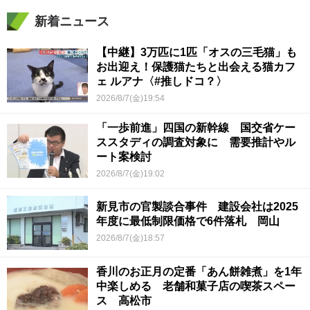
新着ニュース
【中継】3万匹に1匹「オスの三毛猫」も
お出迎え！保護猫たちと出会える猫カフ
ェ ルアナ〈#推しドコ？〉
2026/8/7(金)19:54
「一歩前進」四国の新幹線 国交省ケー
ススタディの調査対象に 需要推計やル
ート案検討
2026/8/7(金)19:02
新見市の官製談合事件 建設会社は2025
年度に最低制限価格で6件落札 岡山
2026/8/7(金)18:57
香川のお正月の定番「あん餅雑煮」を1年
中楽しめる 老舗和菓子店の喫茶スペー
ス 高松市