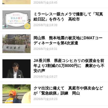
2026/8/7(金)18:45
ミラーレス一眼カメラで撮影して「写真
絵日記」を作ろう 高松市
2026/8/7(金)18:39
岡山県 熊本地震の被災地にDMATコー
ディネーターを第4次派遣
2026/8/7(金)18:31
JA香川県 県産コシヒカリの仮渡金を前
年より3割減の1万8000円に 農家から不
安の声
2026/8/7(金)18:27
クマ出没に備えて 真庭市や猟友会など
が「緊急銃猟」訓練 岡山
2026/8/7(金)18:23