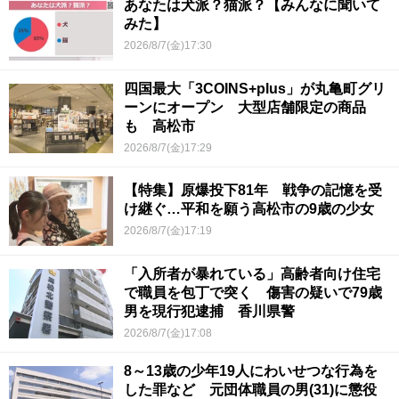
あなたは犬派？猫派？【みんなに聞いて
みた】
2026/8/7(金)17:30
四国最大「3COINS+plus」が丸亀町グリ
ーンにオープン 大型店舗限定の商品
も 高松市
2026/8/7(金)17:29
【特集】原爆投下81年 戦争の記憶を受
け継ぐ…平和を願う高松市の9歳の少女
2026/8/7(金)17:19
「入所者が暴れている」高齢者向け住宅
で職員を包丁で突く 傷害の疑いで79歳
男を現行犯逮捕 香川県警
2026/8/7(金)17:08
8～13歳の少年19人にわいせつな行為を
した罪など 元団体職員の男(31)に懲役