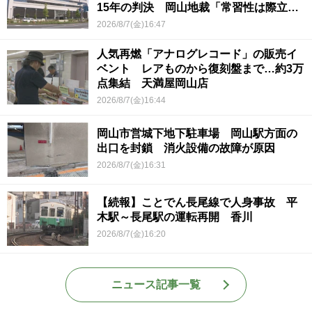
15年の判決 岡山地裁「常習性は際立っ
ていて被害結果も非常に重い」
2026/8/7(金)16:47
人気再燃「アナログレコード」の販売イ
ベント レアものから復刻盤まで…約3万
点集結 天満屋岡山店
2026/8/7(金)16:44
岡山市営城下地下駐車場 岡山駅方面の
出口を封鎖 消火設備の故障が原因
2026/8/7(金)16:31
【続報】ことでん長尾線で人身事故 平
木駅～長尾駅の運転再開 香川
2026/8/7(金)16:20
ニュース記事一覧