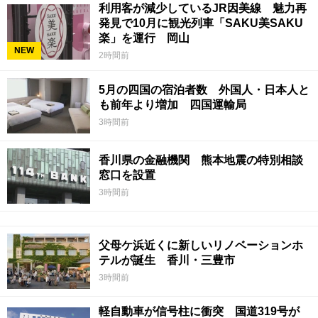
利用客が減少しているJR因美線 魅力再
発見で10月に観光列車「SAKU美SAKU
楽」を運行 岡山
NEW
2時間前
5月の四国の宿泊者数 外国人・日本人と
も前年より増加 四国運輸局
3時間前
香川県の金融機関 熊本地震の特別相談
窓口を設置
3時間前
父母ケ浜近くに新しいリノベーションホ
テルが誕生 香川・三豊市
3時間前
軽自動車が信号柱に衝突 国道319号が