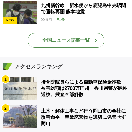
九州新幹線 新水俣から鹿児島中央駅間
で運転再開 熊本地震
社会
55分前
NEW
全国ニュース記事一覧
アクセスランキング
1
接骨院院長らによる自動車保険金詐欺
被害総額は2700万円超 香川県警が最終
送検、捜査本部解散
2
土木・解体工事など行う岡山市の会社に
改善命令 産業廃棄物を適切に保管せず
岡山