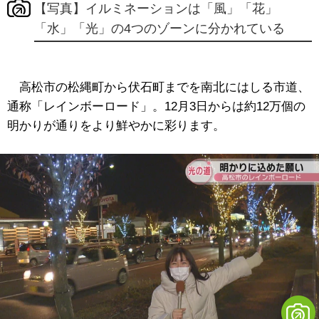
【写真】イルミネーションは「風」「花」
「水」「光」の4つのゾーンに分かれている
高松市の松縄町から伏石町までを南北にはしる市道、
通称「レインボーロード」。12月3日からは約12万個の
明かりが通りをより鮮やかに彩ります。