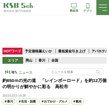
番組表
アプリ
株式会社 瀬戸内海放送
HOTワード
予定価格漏えいか
最低賃金引き上げ
アパホテル
エリア
岡山
香川
全国
ニュース
約650ｍの光の道 「レインボーロード」を約12万個
の明かりが鮮やかに彩る 高松市
2022/12/15 18:38
香川
生活・話題
おでかけ・グルメ
観光