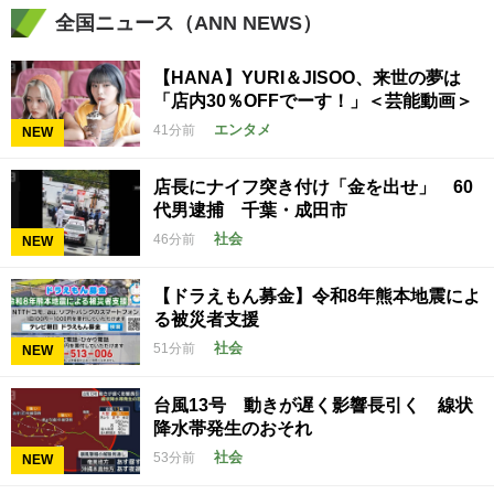
全国ニュース（ANN NEWS）
【HANA】YURI＆JISOO、来世の夢は
「店内30％OFFでーす！」＜芸能動画＞
エンタメ
41分前
NEW
店長にナイフ突き付け「金を出せ」 60
代男逮捕 千葉・成田市
社会
46分前
NEW
【ドラえもん募金】令和8年熊本地震によ
る被災者支援
社会
51分前
NEW
台風13号 動きが遅く影響長引く 線状
降水帯発生のおそれ
社会
53分前
NEW