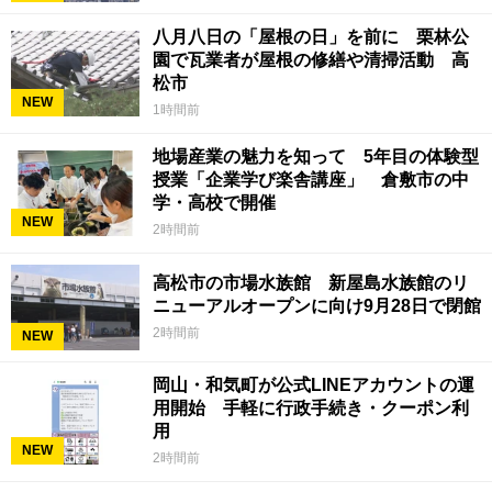
八月八日の「屋根の日」を前に 栗林公
園で瓦業者が屋根の修繕や清掃活動 高
松市
NEW
1時間前
地場産業の魅力を知って 5年目の体験型
授業「企業学び楽舎講座」 倉敷市の中
学・高校で開催
NEW
2時間前
高松市の市場水族館 新屋島水族館のリ
ニューアルオープンに向け9月28日で閉館
2時間前
NEW
岡山・和気町が公式LINEアカウントの運
用開始 手軽に行政手続き・クーポン利
用
NEW
2時間前