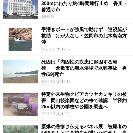
300mにわたり約4時間通行止め 香川・
善通寺市
4時間前
手漕ぎボートが強風で動けず 巡視艇が
救助 けが人なし・笠岡市の北木島南方
沖
2026/8/6(木)19:57
死因は「内因性の疾患に起因する溺
死」 倉敷市の海水浴場で水難事故 男
性(69)死亡
2026/8/6(木)19:16
特定外来生物クビアカツヤカミキリの被
害 岡山後楽園などの桜で確認 半径約
2km以内の学校や公園を調査へ
2026/8/6(木)18:33
原爆の悲惨さ伝えるパネル展 被爆者の
記憶をもとに高校生が描いた絵画も 高