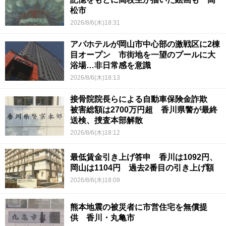
松市
2026/8/6(木)18:31
アパホテルが岡山市中心部の激戦区に2棟
目オープン 市街地を一望のプールに大
浴場…非日常感を意識
2026/8/6(木)18:13
接骨院院長らによる自動車保険金詐欺
被害総額は2700万円超 香川県警が最終
送検、捜査本部解散
2026/8/6(木)18:12
最低賃金引き上げ答申 香川は1092円、
岡山は1104円 過去2番目の引き上げ額
2026/8/6(木)18:09
熊本地震の被災者に市営住宅を無償提
供 香川・丸亀市