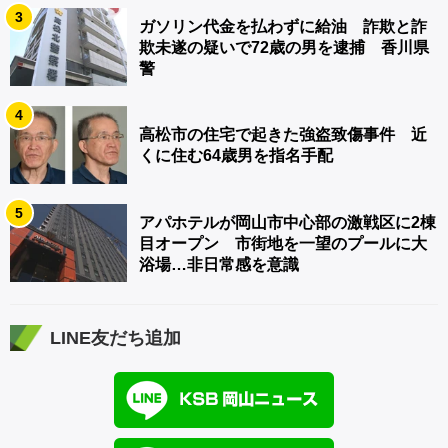
3
ガソリン代金を払わずに給油 詐欺と詐
欺未遂の疑いで72歳の男を逮捕 香川県
警
4
高松市の住宅で起きた強盗致傷事件 近
くに住む64歳男を指名手配
5
アパホテルが岡山市中心部の激戦区に2棟
目オープン 市街地を一望のプールに大
浴場…非日常感を意識
LINE友だち追加