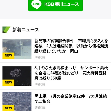
新着ニュース
新見市の官製談合事件 市職員ら男2人を
送検 2人は遠縁関係…以前から価格漏洩
繰り返していたか 岡山
NEW
1時間前
8月のさぬき高松まつり サンポート高松
を会場に24連が総おどり 花火有料観覧
席は残り350席
NEW
1時間前
岡山県 7月の企業倒産12件 7カ月連続
で二桁台
1時間前
NEW