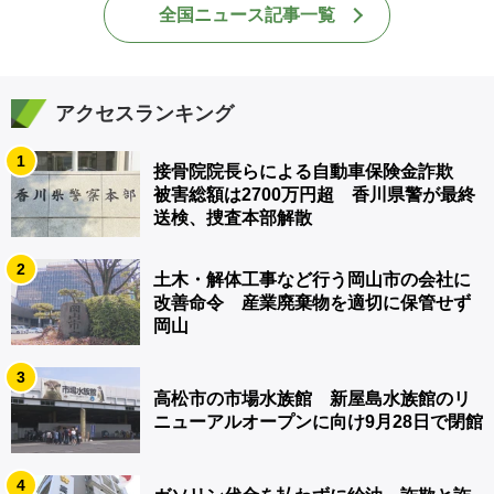
全国ニュース記事一覧
アクセスランキング
1
接骨院院長らによる自動車保険金詐欺
被害総額は2700万円超 香川県警が最終
送検、捜査本部解散
2
土木・解体工事など行う岡山市の会社に
改善命令 産業廃棄物を適切に保管せず
岡山
3
高松市の市場水族館 新屋島水族館のリ
ニューアルオープンに向け9月28日で閉館
4