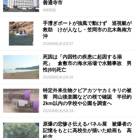
善通寺市
4時間前
手漕ぎボートが強風で動けず 巡視艇が
救助 けが人なし・笠岡市の北木島南方
沖
2026/8/6(木)19:57
死因は「内因性の疾患に起因する溺
死」 倉敷市の海水浴場で水難事故 男
性(69)死亡
2026/8/6(木)19:16
特定外来生物クビアカツヤカミキリの被
害 岡山後楽園などの桜で確認 半径約
2km以内の学校や公園を調査へ
2026/8/6(木)18:33
原爆の悲惨さ伝えるパネル展 被爆者の
記憶をもとに高校生が描いた絵画も 高
松市