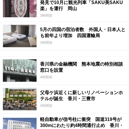
発見で10月に観光列車「SAKU美SAKU
楽」を運行 岡山
3時間前
5月の四国の宿泊者数 外国人・日本人と
も前年より増加 四国運輸局
3時間前
香川県の金融機関 熊本地震の特別相談
窓口を設置
4時間前
父母ケ浜近くに新しいリノベーションホ
テルが誕生 香川・三豊市
4時間前
軽自動車が信号柱に衝突 国道319号が
300mにわたり約4時間通行止め 香川・