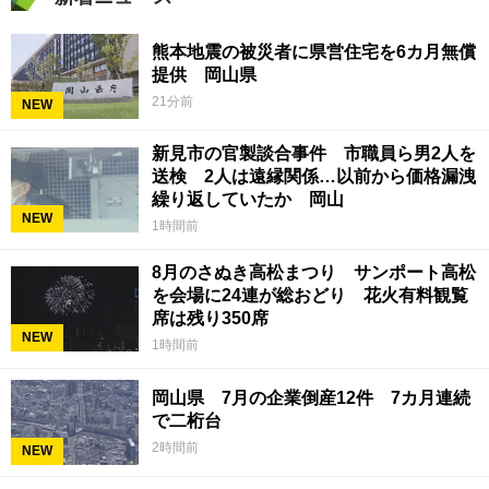
熊本地震の被災者に県営住宅を6カ月無償
提供 岡山県
21分前
NEW
新見市の官製談合事件 市職員ら男2人を
送検 2人は遠縁関係…以前から価格漏洩
繰り返していたか 岡山
NEW
1時間前
8月のさぬき高松まつり サンポート高松
を会場に24連が総おどり 花火有料観覧
席は残り350席
NEW
1時間前
岡山県 7月の企業倒産12件 7カ月連続
で二桁台
2時間前
NEW