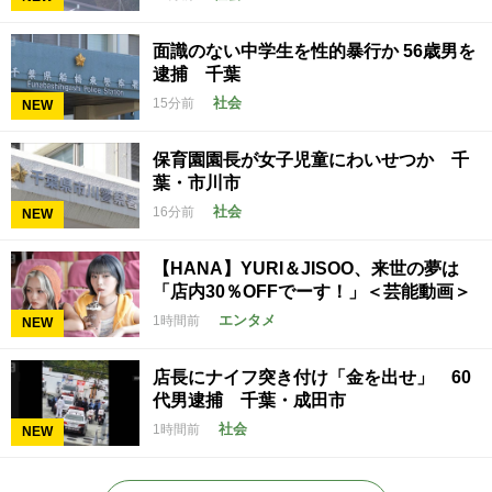
面識のない中学生を性的暴行か 56歳男を
逮捕 千葉
社会
15分前
NEW
保育園園長が女子児童にわいせつか 千
葉・市川市
社会
16分前
NEW
【HANA】YURI＆JISOO、来世の夢は
「店内30％OFFでーす！」＜芸能動画＞
エンタメ
1時間前
NEW
店長にナイフ突き付け「金を出せ」 60
代男逮捕 千葉・成田市
社会
1時間前
NEW