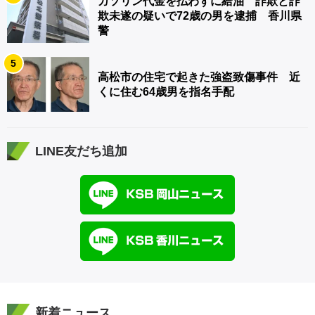
ガソリン代金を払わずに給油 詐欺と詐
欺未遂の疑いで72歳の男を逮捕 香川県
警
5
高松市の住宅で起きた強盗致傷事件 近
くに住む64歳男を指名手配
LINE友だち追加
新着ニュース