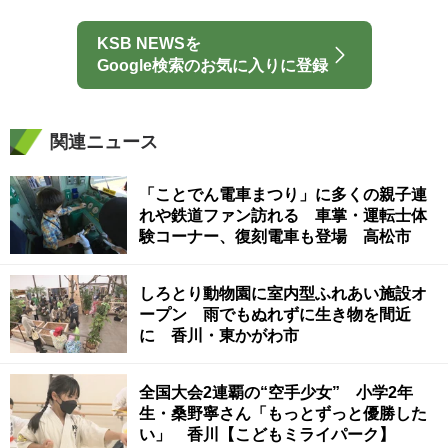
KSB NEWSを
Google検索のお気に入りに登録
関連ニュース
「ことでん電車まつり」に多くの親子連
れや鉄道ファン訪れる 車掌・運転士体
験コーナー、復刻電車も登場 高松市
しろとり動物園に室内型ふれあい施設オ
ープン 雨でもぬれずに生き物を間近
に 香川・東かがわ市
全国大会2連覇の“空手少女” 小学2年
生・桑野寧さん「もっとずっと優勝した
い」 香川【こどもミライパーク】