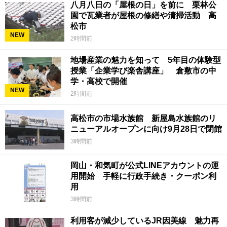
八月八日の「屋根の日」を前に 栗林公
園で瓦業者が屋根の修繕や清掃活動 高
松市
NEW
2時間前
地場産業の魅力を知って 5年目の体験型
授業「企業学び楽舎講座」 倉敷市の中
学・高校で開催
NEW
2時間前
高松市の市場水族館 新屋島水族館のリ
ニューアルオープンに向け9月28日で閉館
3時間前
岡山・和気町が公式LINEアカウントの運
用開始 手軽に行政手続き・クーポン利
用
3時間前
利用客が減少しているJR因美線 魅力再