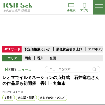
番組表
アプリ
株式会社 瀬戸内海放送
HOTワード
予定価格漏えいか
最低賃金引き上げ
アパホテル
エリア
岡山
香川
全国
ニュース
レオマでイルミネーションの点灯式 石井竜也さん
の作品展も初開催 香川・丸亀市
2022/11/4 17:08
香川
生活・話題
おでかけ・グルメ