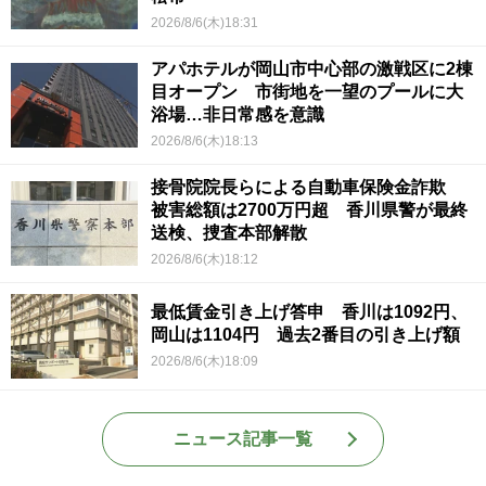
2026/8/6(木)18:31
アパホテルが岡山市中心部の激戦区に2棟
目オープン 市街地を一望のプールに大
浴場…非日常感を意識
2026/8/6(木)18:13
接骨院院長らによる自動車保険金詐欺
被害総額は2700万円超 香川県警が最終
送検、捜査本部解散
2026/8/6(木)18:12
最低賃金引き上げ答申 香川は1092円、
岡山は1104円 過去2番目の引き上げ額
2026/8/6(木)18:09
ニュース記事一覧