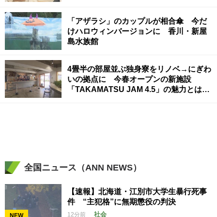
「アザラシ」のカップルが相合傘 今だ
けハロウィンバージョンに 香川・新屋
島水族館
4畳半の部屋並ぶ独身寮をリノベ→にぎわ
いの拠点に 今春オープンの新施設
「TAKAMATSU JAM 4.5」の魅力とは
高松市【いまココ！ナビ】
全国ニュース（ANN NEWS）
【速報】北海道・江別市大学生暴行死事
件 “主犯格”に無期懲役の判決
社会
12分前
NEW