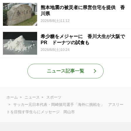
熊本地震の被災者に県営住宅を提供 香
川県
2026/8/8(土)11:12
希少糖をメジャーに 香川大生が大阪で
PR ドーナツの試食も
2026/8/8(土)10:24
ニュース記事一覧
ホーム
ニュース
スポーツ
サッカー元日本代表・岡崎慎司選手「海外に挑戦を」 アスリー
トを目指す学生らにメッセージ 岡山市