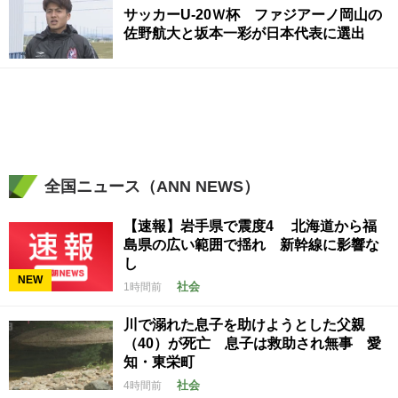
サッカーU-20Ｗ杯 ファジアーノ岡山の
佐野航大と坂本一彩が日本代表に選出
全国ニュース（ANN NEWS）
【速報】岩手県で震度4 北海道から福
島県の広い範囲で揺れ 新幹線に影響な
し
NEW
社会
1時間前
川で溺れた息子を助けようとした父親
（40）が死亡 息子は救助され無事 愛
知・東栄町
社会
4時間前