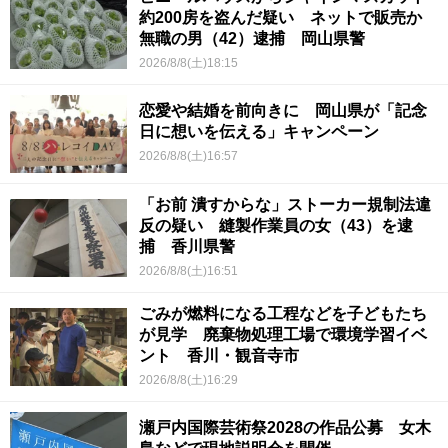
約200房を盗んだ疑い ネットで販売か
無職の男（42）逮捕 岡山県警
2026/8/8(土)18:15
恋愛や結婚を前向きに 岡山県が「記念
日に想いを伝える」キャンペーン
2026/8/8(土)16:57
「お前 潰すからな」ストーカー規制法違
反の疑い 縫製作業員の女（43）を逮
捕 香川県警
2026/8/8(土)16:51
ごみが燃料になる工程などを子どもたち
が見学 廃棄物処理工場で環境学習イベ
ント 香川・観音寺市
2026/8/8(土)16:29
瀬戸内国際芸術祭2028の作品公募 女木