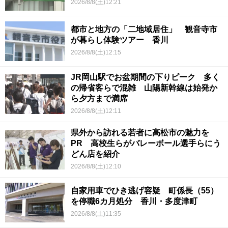
2026/8/8(土)12:21
都市と地方の「二地域居住」 観音寺市
が暮らし体験ツアー 香川
2026/8/8(土)12:15
JR岡山駅でお盆期間の下りピーク 多く
の帰省客らで混雑 山陽新幹線は始発か
ら夕方まで満席
2026/8/8(土)12:11
県外から訪れる若者に高松市の魅力を
PR 高校生らがバレーボール選手らにう
どん店を紹介
2026/8/8(土)12:10
自家用車でひき逃げ容疑 町係長（55）
を停職6カ月処分 香川・多度津町
2026/8/8(土)11:35