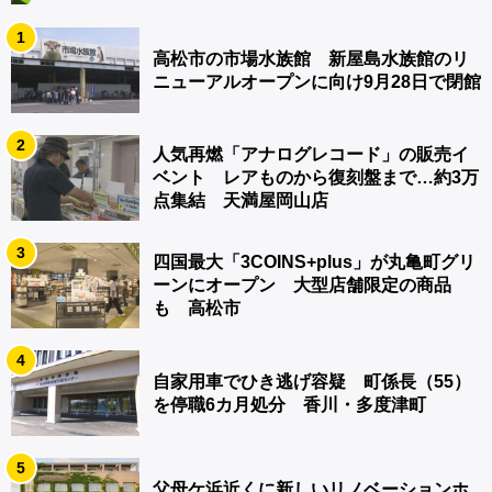
1
高松市の市場水族館 新屋島水族館のリ
ニューアルオープンに向け9月28日で閉館
2
人気再燃「アナログレコード」の販売イ
ベント レアものから復刻盤まで…約3万
点集結 天満屋岡山店
3
四国最大「3COINS+plus」が丸亀町グリ
ーンにオープン 大型店舗限定の商品
も 高松市
4
自家用車でひき逃げ容疑 町係長（55）
を停職6カ月処分 香川・多度津町
5
父母ケ浜近くに新しいリノベーションホ