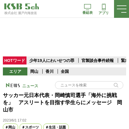
番組表
アプリ
株式会社 瀬戸内海放送
HOTワード
少年19人にわいせつの罪
官製談合事件続報
緊急
エリア
岡山
香川
全国
ニュース
サッカー元日本代表・岡崎慎司選手「海外に挑戦
を」 アスリートを目指す学生らにメッセージ 岡
山市
2023/6/1 17:02
岡山
スポーツ
生活・話題