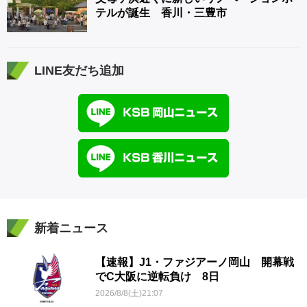
テルが誕生 香川・三豊市
LINE友だち追加
新着ニュース
【速報】J1・ファジアーノ岡山 開幕戦
でC大阪に逆転負け 8日
2026/8/8(土)21:07