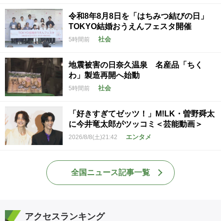
令和8年8月8日を「はちみつ結びの日」
TOKYO結婚おうえんフェスタ開催
社会
5時間前
地震被害の日奈久温泉 名産品「ちく
わ」製造再開へ始動
社会
5時間前
「好きすぎてゼッツ！」M!LK・曽野舜太
に今井竜太郎がツッコミ＜芸能動画＞
エンタメ
2026/8/8(土)21:42
全国ニュース記事一覧
アクセスランキング