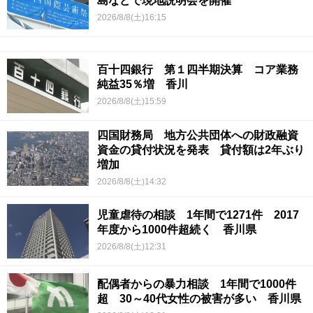
島などで現地説明会を開催
2026/8/8(土)16:15
百十四銀行 第１四半期決算 コア業務
純益35％増 香川
2026/8/8(土)15:59
四国財務局 地方公共団体への財政融資
資金の貸付状況を発表 貸付額は2年ぶり
増加
2026/8/8(土)14:32
児童虐待の相談 1年間で1271件 2017
年度から1000件超続く 香川県
2026/8/8(土)12:31
配偶者からの暴力相談 1年間で1000件
超 30～40代女性の被害が多い 香川県