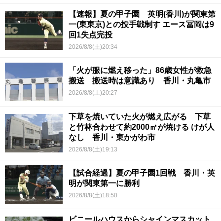
【速報】夏の甲子園 英明(香川)が関東第
一(東東京)との投手戦制す エース冨岡は9
回1失点完投
2026/8/8(土)20:34
「火が服に燃え移った」86歳女性が救急
搬送 搬送時は意識あり 香川・丸亀市
2026/8/8(土)20:27
下草を焼いていた火が燃え広がる 下草
と竹林合わせて約2000㎡が焼ける けが人
なし 香川・東かがわ市
2026/8/8(土)19:13
【試合経過】夏の甲子園1回戦 香川・英
明が関東第一に勝利
2026/8/8(土)18:50
ビニールハウスからシャインマスカット