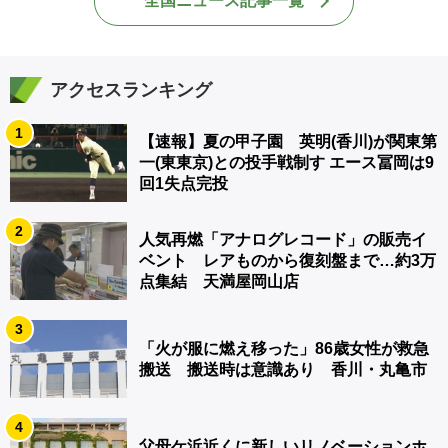
全国ニュース記事一覧
アクセスランキング
1
【速報】夏の甲子園 英明(香川)が関東第
一(東東京)との投手戦制す エース冨岡は9
回1失点完投
2
人気再燃「アナログレコード」の販売イ
ベント レアものから復刻盤まで…約3万
点集結 天満屋岡山店
3
「火が服に燃え移った」86歳女性が救急
搬送 搬送時は意識あり 香川・丸亀市
4
父母ケ浜近くに新しいリノベーションホ