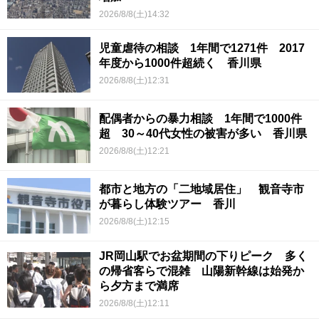
2026/8/8(土)14:32
児童虐待の相談 1年間で1271件 2017
年度から1000件超続く 香川県
2026/8/8(土)12:31
配偶者からの暴力相談 1年間で1000件
超 30～40代女性の被害が多い 香川県
2026/8/8(土)12:21
都市と地方の「二地域居住」 観音寺市
が暮らし体験ツアー 香川
2026/8/8(土)12:15
JR岡山駅でお盆期間の下りピーク 多く
の帰省客らで混雑 山陽新幹線は始発か
ら夕方まで満席
2026/8/8(土)12:11