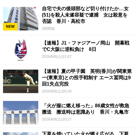
自宅で夫の後頭部など切り付けたか…女
(51)を殺人未遂容疑で逮捕 女は殺意を
否認 香川・高松市
NEW
2時間前
【速報】J1・ファジアーノ岡山 開幕戦
でC大阪に逆転負け 8日
2026/8/8(土)21:07
【速報】夏の甲子園 英明(香川)が関東第
一(東東京)との投手戦制す エース冨岡は9
回1失点完投
2026/8/8(土)20:34
「火が服に燃え移った」86歳女性が救急
搬送 搬送時は意識あり 香川・丸亀市
2026/8/8(土)20:27
下草を焼いていた火が燃え広がる 下草