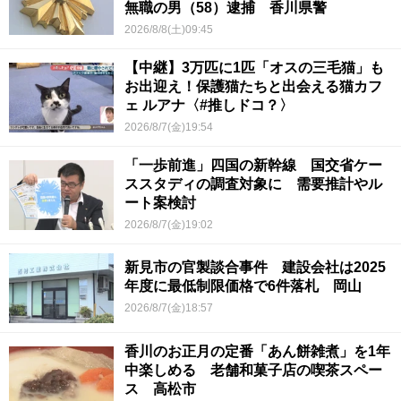
無職の男（58）逮捕 香川県警
2026/8/8(土)09:45
【中継】3万匹に1匹「オスの三毛猫」も
お出迎え！保護猫たちと出会える猫カフ
ェ ルアナ〈#推しドコ？〉
2026/8/7(金)19:54
「一歩前進」四国の新幹線 国交省ケー
ススタディの調査対象に 需要推計やル
ート案検討
2026/8/7(金)19:02
新見市の官製談合事件 建設会社は2025
年度に最低制限価格で6件落札 岡山
2026/8/7(金)18:57
香川のお正月の定番「あん餅雑煮」を1年
中楽しめる 老舗和菓子店の喫茶スペー
ス 高松市