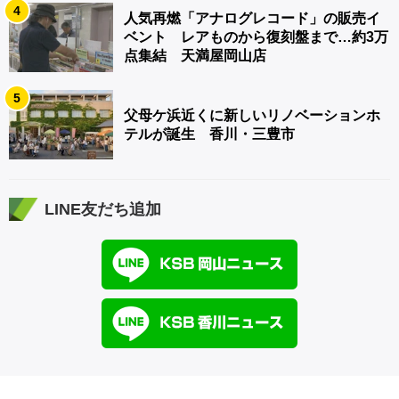
4
人気再燃「アナログレコード」の販売イ
ベント レアものから復刻盤まで…約3万
点集結 天満屋岡山店
5
父母ケ浜近くに新しいリノベーションホ
テルが誕生 香川・三豊市
LINE友だち追加