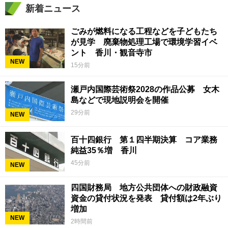
新着ニュース
ごみが燃料になる工程などを子どもたち
が見学 廃棄物処理工場で環境学習イベ
ント 香川・観音寺市
NEW
15分前
瀬戸内国際芸術祭2028の作品公募 女木
島などで現地説明会を開催
29分前
NEW
百十四銀行 第１四半期決算 コア業務
純益35％増 香川
45分前
NEW
四国財務局 地方公共団体への財政融資
資金の貸付状況を発表 貸付額は2年ぶり
増加
NEW
2時間前