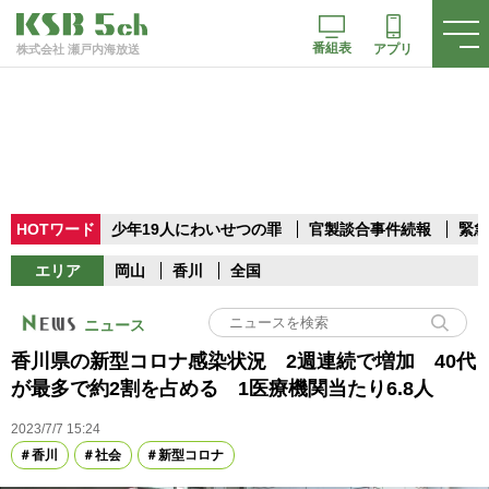
番組表
アプリ
株式会社 瀬戸内海放送
HOTワード
少年19人にわいせつの罪
官製談合事件続報
緊急
エリア
岡山
香川
全国
ニュース
香川県の新型コロナ感染状況 2週連続で増加 40代
が最多で約2割を占める 1医療機関当たり6.8人
2023/7/7 15:24
香川
社会
新型コロナ