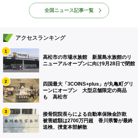
全国ニュース記事一覧
アクセスランキング
1
高松市の市場水族館 新屋島水族館のリ
ニューアルオープンに向け9月28日で閉館
2
四国最大「3COINS+plus」が丸亀町グリ
ーンにオープン 大型店舗限定の商品
も 高松市
3
接骨院院長らによる自動車保険金詐欺
被害総額は2700万円超 香川県警が最終
送検、捜査本部解散