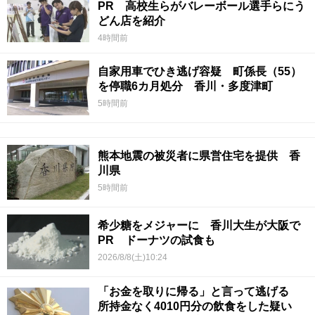
PR 高校生らがバレーボール選手らにう
どん店を紹介
4時間前
自家用車でひき逃げ容疑 町係長（55）
を停職6カ月処分 香川・多度津町
5時間前
熊本地震の被災者に県営住宅を提供 香
川県
5時間前
希少糖をメジャーに 香川大生が大阪で
PR ドーナツの試食も
2026/8/8(土)10:24
「お金を取りに帰る」と言って逃げる
所持金なく4010円分の飲食をした疑い