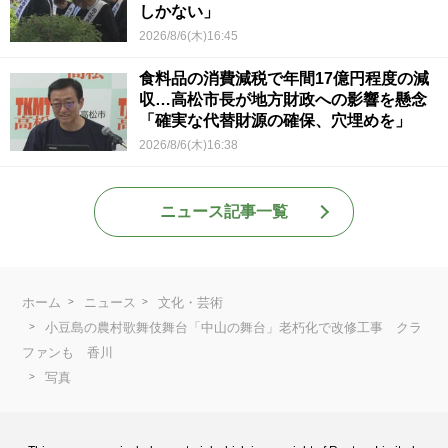
しかない」
2026/8/6(木)16:45
食料品の消費減税で年間17億円程度の減
収…高松市長が地方財政への影響を懸念
「確実な代替財源の確保、穴埋めを」
2026/8/6(木)16:38
ニュース記事一覧
ホーム
ニュース
文化・芸術
小豆島の農村歌舞伎舞台「中山の舞台」老朽化で改修工事 クラ
ファンも 香川
写真