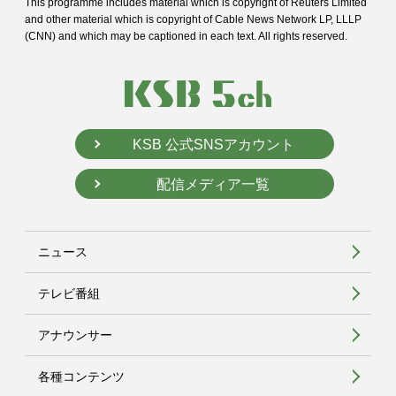
This programme includes material which is copyright of Reuters Limited
and
other material which is copyright of Cable News Network LP, LLLP
(CNN) and
which may be captioned in each text. All rights reserved.
KSB 公式SNSアカウント
配信メディア一覧
ニュース
テレビ番組
アナウンサー
各種コンテンツ