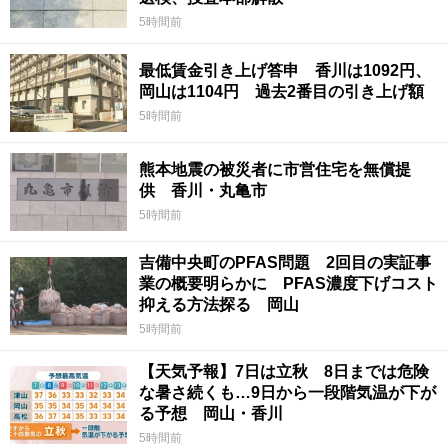
5時間前
最低賃金引き上げ答申 香川は1092円、
岡山は1104円 過去2番目の引き上げ額
5時間前
熊本地震の被災者に市営住宅を無償提
供 香川・丸亀市
5時間前
吉備中央町のPFAS問題 2回目の実証事
業の概要明らかに PFAS濃度下げコスト
抑える方法探る 岡山
5時間前
【天気予報】7日は立秋 8日までは危険
な暑さ続くも…9日から一段階気温が下が
る予想 岡山・香川
5時間前