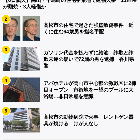
【6日鎮火】岡山・早島町の住宅密集地で建物火事 11世帯
が類焼・3人軽傷か
2
高松市の住宅で起きた強盗致傷事件 近
くに住む64歳男を指名手配
3
ガソリン代金を払わずに給油 詐欺と詐
欺未遂の疑いで72歳の男を逮捕 香川県
警
4
アパホテルが岡山市中心部の激戦区に2棟
目オープン 市街地を一望のプールに大
浴場…非日常感を意識
5
高松市の動物病院で火事 レントゲン器
具が焼ける けが人なし