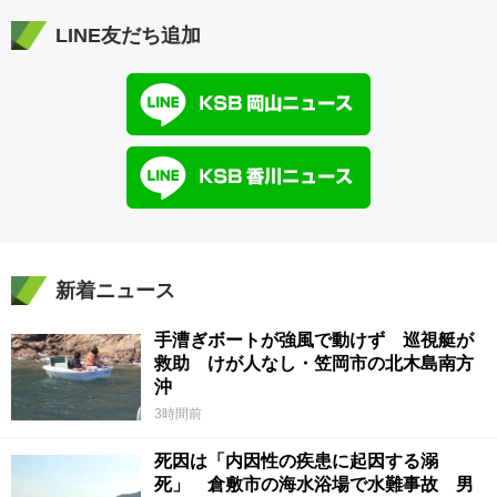
LINE友だち追加
新着ニュース
手漕ぎボートが強風で動けず 巡視艇が
救助 けが人なし・笠岡市の北木島南方
沖
3時間前
死因は「内因性の疾患に起因する溺
死」 倉敷市の海水浴場で水難事故 男