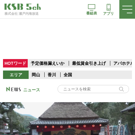
番組表
アプリ
株式会社 瀬戸内海放送
HOTワード
予定価格漏えいか
最低賃金引き上げ
アパホテル
エリア
岡山
香川
全国
ニュース