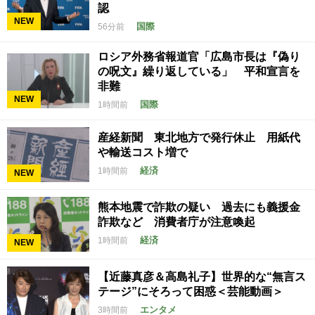
認
NEW
国際
56分前
ロシア外務省報道官「広島市長は『偽り
の呪文』繰り返している」 平和宣言を
非難
NEW
国際
1時間前
産経新聞 東北地方で発行休止 用紙代
や輸送コスト増で
経済
1時間前
NEW
熊本地震で詐欺の疑い 過去にも義援金
詐欺など 消費者庁が注意喚起
経済
1時間前
NEW
【近藤真彦＆高島礼子】世界的な“無言ス
テージ”にそろって困惑＜芸能動画＞
エンタメ
3時間前