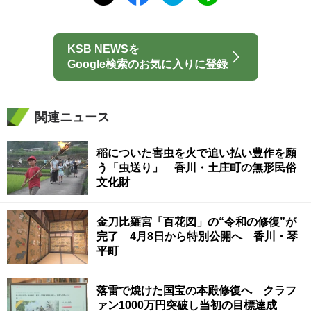
KSB NEWSを
Google検索のお気に入りに登録
関連ニュース
稲についた害虫を火で追い払い豊作を願
う「虫送り」 香川・土庄町の無形民俗
文化財
金刀比羅宮「百花図」の“令和の修復”が
完了 4月8日から特別公開へ 香川・琴
平町
落雷で焼けた国宝の本殿修復へ クラフ
ァン1000万円突破し当初の目標達成