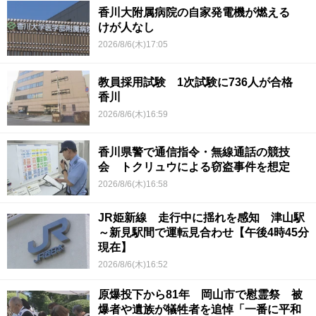
香川大附属病院の自家発電機が燃える
けが人なし
2026/8/6(木)17:05
教員採用試験 1次試験に736人が合格
香川
2026/8/6(木)16:59
香川県警で通信指令・無線通話の競技
会 トクリュウによる窃盗事件を想定
2026/8/6(木)16:58
JR姫新線 走行中に揺れを感知 津山駅
～新見駅間で運転見合わせ【午後4時45分
現在】
2026/8/6(木)16:52
原爆投下から81年 岡山市で慰霊祭 被
爆者や遺族が犠牲者を追悼「一番に平和