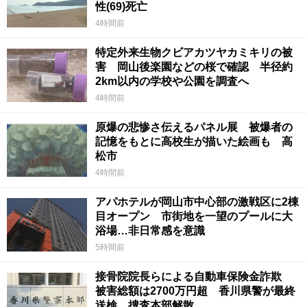
性(69)死亡
4時間前
特定外来生物クビアカツヤカミキリの被
害 岡山後楽園などの桜で確認 半径約
2km以内の学校や公園を調査へ
4時間前
原爆の悲惨さ伝えるパネル展 被爆者の
記憶をもとに高校生が描いた絵画も 高
松市
4時間前
アパホテルが岡山市中心部の激戦区に2棟
目オープン 市街地を一望のプールに大
浴場…非日常感を意識
5時間前
接骨院院長らによる自動車保険金詐欺
被害総額は2700万円超 香川県警が最終
送検、捜査本部解散