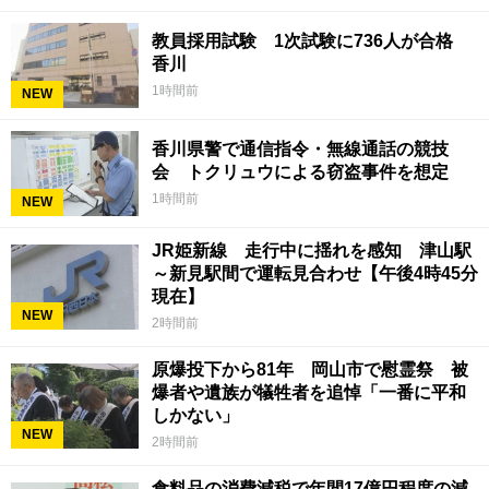
教員採用試験 1次試験に736人が合格
香川
1時間前
NEW
香川県警で通信指令・無線通話の競技
会 トクリュウによる窃盗事件を想定
1時間前
NEW
JR姫新線 走行中に揺れを感知 津山駅
～新見駅間で運転見合わせ【午後4時45分
現在】
NEW
2時間前
原爆投下から81年 岡山市で慰霊祭 被
爆者や遺族が犠牲者を追悼「一番に平和
しかない」
NEW
2時間前
食料品の消費減税で年間17億円程度の減