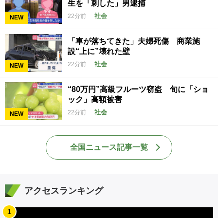
生を「刺した」男逮捕
社会
22分前
NEW
「車が落ちてきた」夫婦死傷 商業施
設“上に”壊れた壁
社会
22分前
NEW
“80万円”高級フルーツ窃盗 旬に「ショ
ック」高額被害
社会
22分前
NEW
全国ニュース記事一覧
アクセスランキング
1