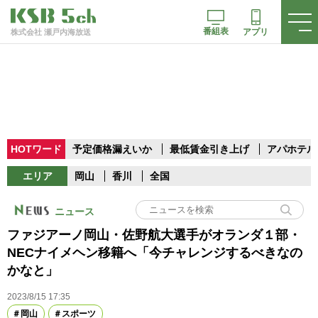
番組表
アプリ
株式会社 瀬戸内海放送
HOTワード
予定価格漏えいか
最低賃金引き上げ
アパホテル
エリア
岡山
香川
全国
ニュース
ファジアーノ岡山・佐野航大選手がオランダ１部・
NECナイメヘン移籍へ「今チャレンジするべきなの
かなと」
2023/8/15 17:35
岡山
スポーツ