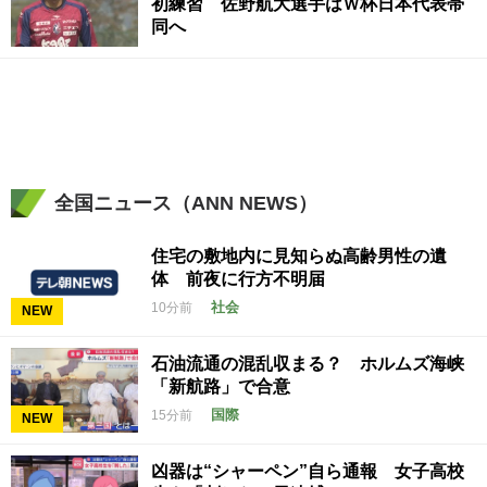
初練習 佐野航大選手はＷ杯日本代表帯
同へ
全国ニュース（ANN NEWS）
住宅の敷地内に見知らぬ高齢男性の遺
体 前夜に行方不明届
社会
10分前
NEW
石油流通の混乱収まる？ ホルムズ海峡
「新航路」で合意
国際
15分前
NEW
凶器は“シャーペン”自ら通報 女子高校