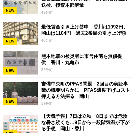
送検、捜査本部解散
NEW
43分前
最低賃金引き上げ答申 香川は1092円、
岡山は1104円 過去2番目の引き上げ額
46分前
NEW
熊本地震の被災者に市営住宅を無償提
供 香川・丸亀市
52分前
NEW
吉備中央町のPFAS問題 2回目の実証事
業の概要明らかに PFAS濃度下げコスト
抑える方法探る 岡山
NEW
58分前
【天気予報】7日は立秋 8日までは危険
な暑さ続くも…9日から一段階気温が下が
る予想 岡山・香川