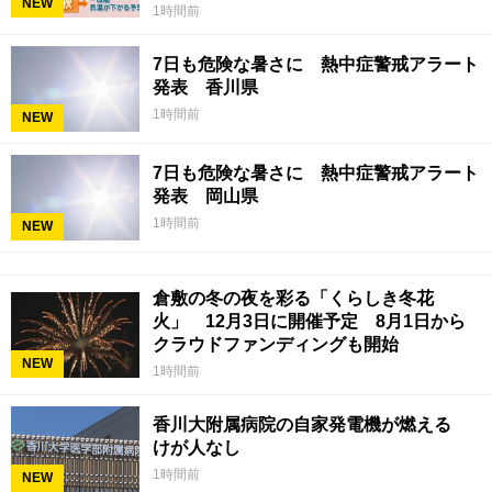
NEW
1時間前
7日も危険な暑さに 熱中症警戒アラート
発表 香川県
1時間前
NEW
7日も危険な暑さに 熱中症警戒アラート
発表 岡山県
1時間前
NEW
倉敷の冬の夜を彩る「くらしき冬花
火」 12月3日に開催予定 8月1日から
クラウドファンディングも開始
NEW
1時間前
香川大附属病院の自家発電機が燃える
けが人なし
1時間前
NEW