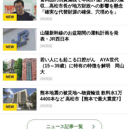
収…高松市長が地方財政への影響を懸念
「確実な代替財源の確保、穴埋めを」
NEW
2時間前
山陽新幹線のお盆期間の運転計画を発
表・JR西日本
2時間前
NEW
若い人にも起こる口腔がん AYA世代
（15～39歳）に特有の特徴を解明 岡山
大
NEW
2時間前
熊本地震の被災地へ物資輸送 飲料水1万
4400本など 高松市【熊本で最大震度7】
2時間前
NEW
ニュース記事一覧