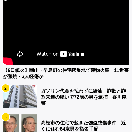
【6日鎮火】岡山・早島町の住宅密集地で建物火事 11世帯
が類焼・3人軽傷か
2
ガソリン代金を払わずに給油 詐欺と詐
欺未遂の疑いで72歳の男を逮捕 香川県
警
3
高松市の住宅で起きた強盗致傷事件 近
くに住む64歳男を指名手配