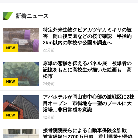
新着ニュース
特定外来生物クビアカツヤカミキリの被
害 岡山後楽園などの桜で確認 半径約
2km以内の学校や公園を調査へ
NEW
22分前
原爆の悲惨さ伝えるパネル展 被爆者の
記憶をもとに高校生が描いた絵画も 高
松市
NEW
24分前
アパホテルが岡山市中心部の激戦区に2棟
目オープン 市街地を一望のプールに大
浴場…非日常感を意識
NEW
42分前
接骨院院長らによる自動車保険金詐欺
被害総額は2700万円超 香川県警が最終