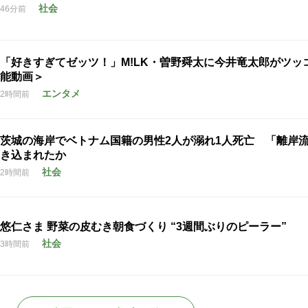
社会
46分前
「好きすぎてゼッツ！」M!LK・曽野舜太に今井竜太郎がツッ
能動画＞
エンタメ
2時間前
茨城の海岸でベトナム国籍の男性2人が溺れ1人死亡 「離岸
き込まれたか
社会
2時間前
悠仁さま 野菜の皮むき朝食づくり “3週間ぶりのピーラー”
社会
3時間前