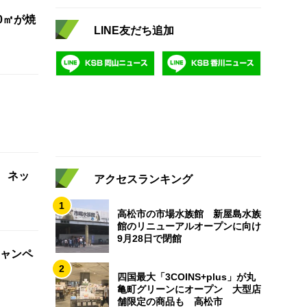
0㎡が焼
LINE友だち追加
 ネッ
アクセスランキング
1
高松市の市場水族館 新屋島水族
館のリニューアルオープンに向け
9月28日で閉館
ャンペ
2
四国最大「3COINS+plus」が丸
亀町グリーンにオープン 大型店
舗限定の商品も 高松市