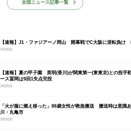
全国ニュース記事一覧
【速報】J1・ファジアーノ岡山 開幕戦でC大阪に逆転負け 
2時間前
【速報】夏の甲子園 英明(香川)が関東第一(東東京)との投手戦
ース冨岡は9回1失点完投
3時間前
「火が服に燃え移った」86歳女性が救急搬送 搬送時は意識
川・丸亀市
3時間前