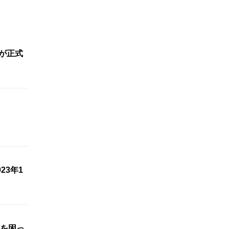
容が正式
23年1
を困っ