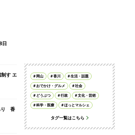
8日
制す エ
岡山
香川
生活・話題
おでかけ・グルメ
社会
どうぶつ
行政
文化・芸術
科学・医療
ほっとマルシェ
あり 香
タグ一覧はこちら