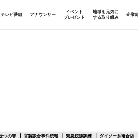
イベント
地域を元気に
テレビ番組
アナウンサー
企業
プレゼント
する取り組み
せつの罪
官製談合事件続報
緊急銃猟訓練
ダイソー系複合店