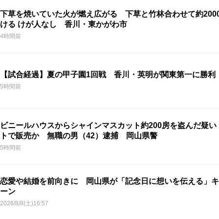
下草を焼いていた火が燃え広がる 下草と竹林合わせて約200
ける けが人なし 香川・東かがわ市
4時間前
【試合経過】夏の甲子園1回戦 香川・英明が関東第一に勝利
5時間前
ビニールハウスからシャインマスカット約200房を盗んだ疑い
トで販売か 無職の男（42）逮捕 岡山県警
5時間前
恋愛や結婚を前向きに 岡山県が「記念日に想いを伝える」キ
ーン
2026/8/8(土)16:57