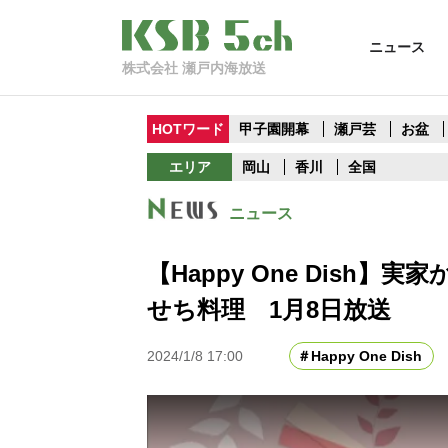
ニュース
株式会社 瀬戸内海放送
HOTワード
甲子園開幕
瀬戸芸
お盆
エリア
岡山
香川
全国
ニュース
【Happy One Dish
せち料理 1月8日放送
2024/1/8 17:00
Happy One Dish