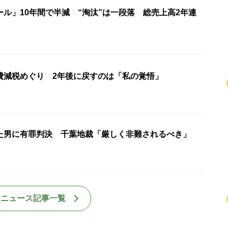
ル」10年間で半減 “淘汰”は一段落 総売上高2年連
費減税めぐり 2年後に戻すのは「私の覚悟」
た男に有罪判決 千葉地裁「厳しく非難されるべき」
国ニュース記事一覧