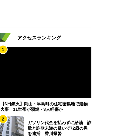
アクセスランキング
1
【6日鎮火】岡山・早島町の住宅密集地で建物
火事 11世帯が類焼・3人軽傷か
2
ガソリン代金を払わずに給油 詐
欺と詐欺未遂の疑いで72歳の男
を逮捕 香川県警