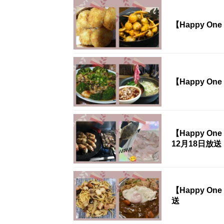
【Happy O
【Happy O
【Happy 
12月18日放送
【Happy O
送