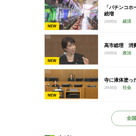
「パチンコホー
続増
経済
2時間前
NEW
高市総理 消
政治
2時間前
NEW
寺に液体塗っ
社会
2時間前
NEW
全