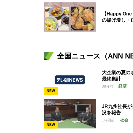
【Happy 
の揚げ浸し・ロ
全国ニュース（ANN N
大企業の夏のボ
最終集計
経済
38分前
NEW
JR九州社長
況を報告
社会
1時間前
NEW