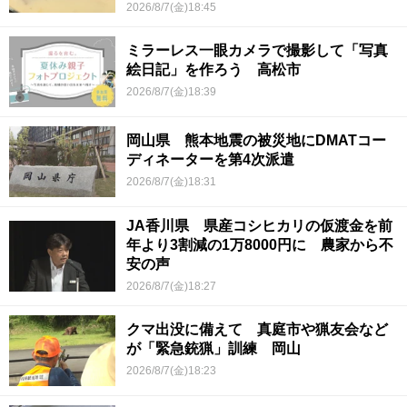
2026/8/7(金)18:45
ミラーレス一眼カメラで撮影して「写真
絵日記」を作ろう 高松市
2026/8/7(金)18:39
岡山県 熊本地震の被災地にDMATコー
ディネーターを第4次派遣
2026/8/7(金)18:31
JA香川県 県産コシヒカリの仮渡金を前
年より3割減の1万8000円に 農家から不
安の声
2026/8/7(金)18:27
クマ出没に備えて 真庭市や猟友会など
が「緊急銃猟」訓練 岡山
2026/8/7(金)18:23