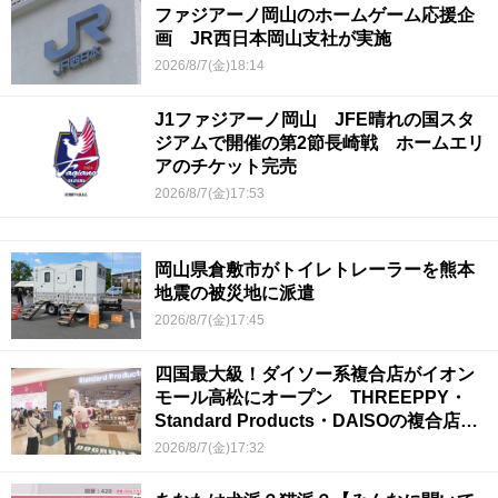
ファジアーノ岡山のホームゲーム応援企
画 JR西日本岡山支社が実施
2026/8/7(金)18:14
J1ファジアーノ岡山 JFE晴れの国スタ
ジアムで開催の第2節長崎戦 ホームエリ
アのチケット完売
2026/8/7(金)17:53
岡山県倉敷市がトイレトレーラーを熊本
地震の被災地に派遣
2026/8/7(金)17:45
四国最大級！ダイソー系複合店がイオン
モール高松にオープン THREEPPY・
Standard Products・DAISOの複合店は
香川県初
2026/8/7(金)17:32