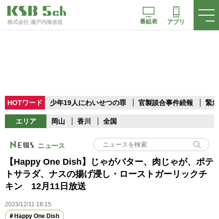
番組表
アプリ
株式会社 瀬戸内海放送
HOTワード
少年19人にわいせつの罪
官製談合事件続報
緊急
エリア
岡山
香川
全国
ニュース
【Happy One Dish】じゃがバター、肉じゃが、ポテ
トサラダ、ナスの揚げ浸し・ローストガーリックチ
キン 12月11日放送
2023/12/11 18:15
Happy One Dish