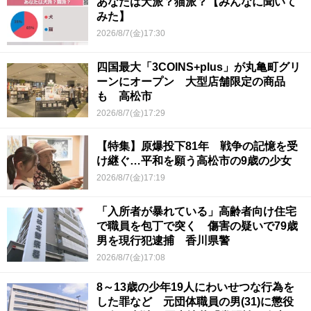
あなたは犬派？猫派？【みんなに聞いて
みた】
2026/8/7(金)17:30
四国最大「3COINS+plus」が丸亀町グリ
ーンにオープン 大型店舗限定の商品
も 高松市
2026/8/7(金)17:29
【特集】原爆投下81年 戦争の記憶を受
け継ぐ…平和を願う高松市の9歳の少女
2026/8/7(金)17:19
「入所者が暴れている」高齢者向け住宅
で職員を包丁で突く 傷害の疑いで79歳
男を現行犯逮捕 香川県警
2026/8/7(金)17:08
8～13歳の少年19人にわいせつな行為を
した罪など 元団体職員の男(31)に懲役