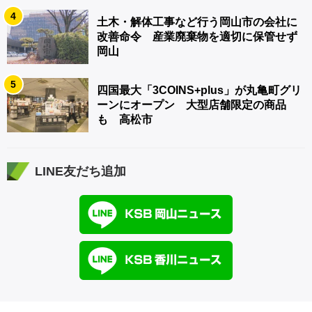
4
土木・解体工事など行う岡山市の会社に
改善命令 産業廃棄物を適切に保管せず
岡山
5
四国最大「3COINS+plus」が丸亀町グリ
ーンにオープン 大型店舗限定の商品
も 高松市
LINE友だち追加