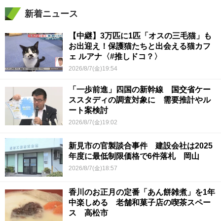
新着ニュース
【中継】3万匹に1匹「オスの三毛猫」も
お出迎え！保護猫たちと出会える猫カフ
ェ ルアナ〈#推しドコ？〉
2026/8/7(金)19:54
「一歩前進」四国の新幹線 国交省ケー
ススタディの調査対象に 需要推計やル
ート案検討
2026/8/7(金)19:02
新見市の官製談合事件 建設会社は2025
年度に最低制限価格で6件落札 岡山
2026/8/7(金)18:57
香川のお正月の定番「あん餅雑煮」を1年
中楽しめる 老舗和菓子店の喫茶スペー
ス 高松市