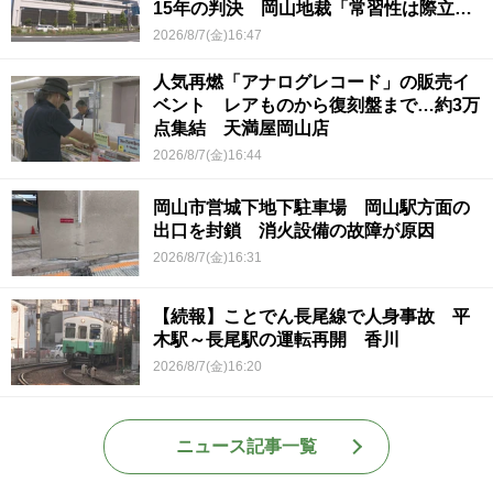
15年の判決 岡山地裁「常習性は際立っ
ていて被害結果も非常に重い」
2026/8/7(金)16:47
人気再燃「アナログレコード」の販売イ
ベント レアものから復刻盤まで…約3万
点集結 天満屋岡山店
2026/8/7(金)16:44
岡山市営城下地下駐車場 岡山駅方面の
出口を封鎖 消火設備の故障が原因
2026/8/7(金)16:31
【続報】ことでん長尾線で人身事故 平
木駅～長尾駅の運転再開 香川
2026/8/7(金)16:20
ニュース記事一覧