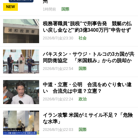
州
NEW
国際
1時間前
税務署職員“脱税”で刑事告発 競艇の払
い戻し金など“約3億3400万円”申告せず
社会
2026/8/7(金)23:30
パキスタン・サウジ・トルコの3カ国が共
同防衛協定 「米国頼み」からの脱却か
国際
2026/8/7(金)22:54
中道・立憲・公明 合流をめぐり食い違
い 合流先は中道？立憲？
政治
2026/8/7(金)22:24
イラン攻撃 米国がミサイル不足？「危険
な水準」
国際
2026/8/7(金)22:03