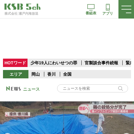
番組表
アプリ
株式会社 瀬戸内海放送
HOTワード
少年19人にわいせつの罪
官製談合事件続報
緊急
エリア
岡山
香川
全国
ニュース