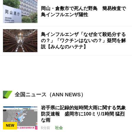
岡山・倉敷市で死んだ野鳥 簡易検査で
鳥インフルエンザ陽性
鳥インフルエンザ「なぜ全て殺処分する
の？」「ワクチンはないの？」疑問を解
説【みんなのハテナ】
全国ニュース（ANN NEWS）
岩手県に記録的短時間大雨に関する気象
防災速報 盛岡市に100ミリ/1時間 猛烈
な雨
NEW
社会
6分前