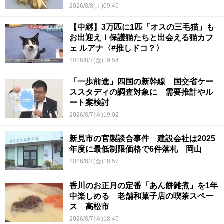
2026/8/8(土)09:45
【中継】3万匹に1匹「オスの三毛猫」も
お出迎え！保護猫たちと出会える猫カフ
ェ ルアナ〈#推しドコ？〉
2026/8/7(金)19:54
「一歩前進」四国の新幹線 国交省ケー
ススタディの調査対象に 需要推計やル
ート案検討
2026/8/7(金)19:02
新見市の官製談合事件 建設会社は2025
年度に最低制限価格で6件落札 岡山
2026/8/7(金)18:57
香川のお正月の定番「あん餅雑煮」を1年
中楽しめる 老舗和菓子店の喫茶スペー
ス 高松市
2026/8/7(金)18:45