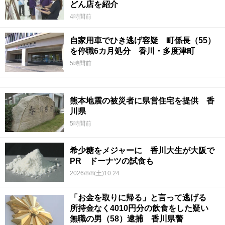
どん店を紹介
4時間前
自家用車でひき逃げ容疑 町係長（55）
を停職6カ月処分 香川・多度津町
5時間前
熊本地震の被災者に県営住宅を提供 香
川県
5時間前
希少糖をメジャーに 香川大生が大阪で
PR ドーナツの試食も
2026/8/8(土)10:24
「お金を取りに帰る」と言って逃げる
所持金なく4010円分の飲食をした疑い
無職の男（58）逮捕 香川県警