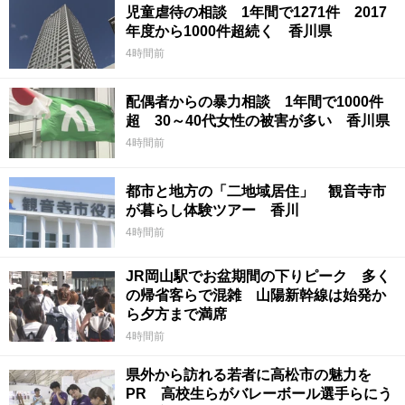
児童虐待の相談 1年間で1271件 2017
年度から1000件超続く 香川県
4時間前
配偶者からの暴力相談 1年間で1000件
超 30～40代女性の被害が多い 香川県
4時間前
都市と地方の「二地域居住」 観音寺市
が暮らし体験ツアー 香川
4時間前
JR岡山駅でお盆期間の下りピーク 多く
の帰省客らで混雑 山陽新幹線は始発か
ら夕方まで満席
4時間前
県外から訪れる若者に高松市の魅力を
PR 高校生らがバレーボール選手らにう