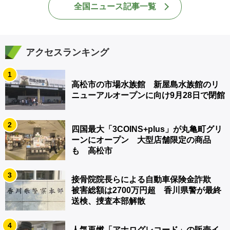
全国ニュース記事一覧
アクセスランキング
1
高松市の市場水族館 新屋島水族館のリ
ニューアルオープンに向け9月28日で閉館
2
四国最大「3COINS+plus」が丸亀町グリ
ーンにオープン 大型店舗限定の商品
も 高松市
3
接骨院院長らによる自動車保険金詐欺
被害総額は2700万円超 香川県警が最終
送検、捜査本部解散
4
人気再燃「アナログレコード」の販売イ