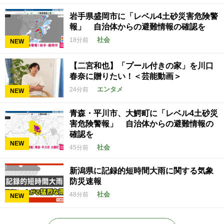
岩手県盛岡市に「レベル4土砂災害危険警
報」 自治体からの避難情報の確認を
社会
18分前
NEW
【二宮和也】「プール付きの家」を川口
春奈に贈りたい！＜芸能動画＞
エンタメ
24分前
NEW
青森・平川市、大鰐町に「レベル4土砂災
害危険警報」 自治体からの避難情報の
確認を
NEW
社会
45分前
新潟県に記録的短時間大雨に関する気象
防災速報
社会
48分前
NEW