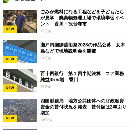
ごみが燃料になる工程などを子どもたち
が見学 廃棄物処理工場で環境学習イベ
ント 香川・観音寺市
NEW
17分前
瀬戸内国際芸術祭2028の作品公募 女木
島などで現地説明会を開催
31分前
NEW
百十四銀行 第１四半期決算 コア業務
純益35％増 香川
47分前
NEW
四国財務局 地方公共団体への財政融資
資金の貸付状況を発表 貸付額は2年ぶり
増加
NEW
2時間前