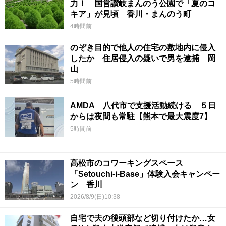
力！ 国営讃岐まんのう公園で「夏のコ
キア」が見頃 香川・まんのう町
4時間前
のぞき目的で他人の住宅の敷地内に侵入
したか 住居侵入の疑いで男を逮捕 岡
山
5時間前
AMDA 八代市で支援活動続ける ５日
からは夜間も常駐【熊本で最大震度7】
5時間前
高松市のコワーキングスペース
「Setouchi-i-Base」体験入会キャンペー
ン 香川
2026/8/9(日)10:38
自宅で夫の後頭部など切り付けたか…女