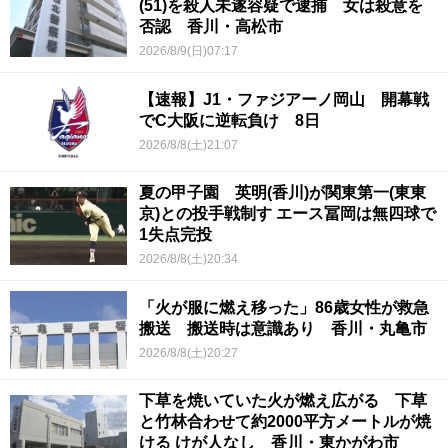
(51)を殺人未遂容疑で逮捕 女は殺意を
否認 香川・高松市
2026/8/9(日)07:17
【速報】J1・ファジアーノ岡山 開幕戦
でC大阪に逆転負け 8日
2026/8/8(土)21:07
夏の甲子園 英明(香川)が関東第一(東東
京)との投手戦制す エース冨岡は無四球で
1失点完投
2026/8/8(土)20:34
「火が服に燃え移った」86歳女性が救急
搬送 搬送時は意識あり 香川・丸亀市
2026/8/8(土)20:27
下草を焼いていた火が燃え広がる 下草
と竹林合わせて約2000平方メートルが焼
ける けが人なし 香川・東かがわ市