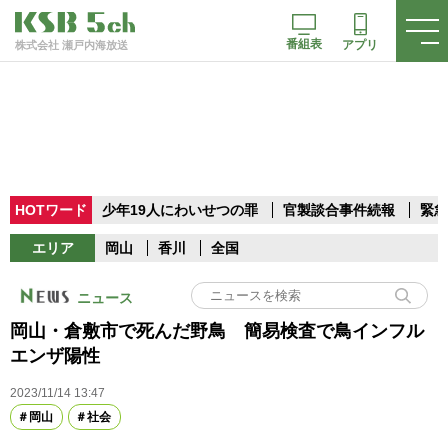
番組表
アプリ
株式会社 瀬戸内海放送
HOTワード
少年19人にわいせつの罪
官製談合事件続報
緊急
エリア
岡山
香川
全国
ニュース
岡山・倉敷市で死んだ野鳥 簡易検査で鳥インフル
エンザ陽性
2023/11/14 13:47
岡山
社会