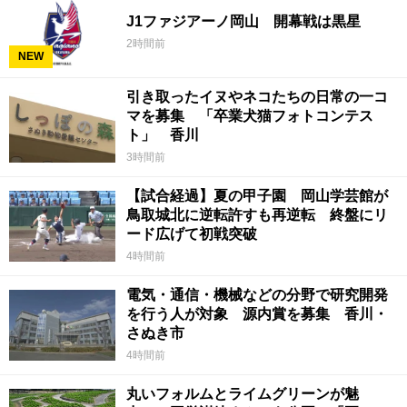
J1ファジアーノ岡山 開幕戦は黒星
2時間前
NEW
引き取ったイヌやネコたちの日常の一コ
マを募集 「卒業犬猫フォトコンテス
ト」 香川
3時間前
【試合経過】夏の甲子園 岡山学芸館が
鳥取城北に逆転許すも再逆転 終盤にリ
ード広げて初戦突破
4時間前
電気・通信・機械などの分野で研究開発
を行う人が対象 源内賞を募集 香川・
さぬき市
4時間前
丸いフォルムとライムグリーンが魅