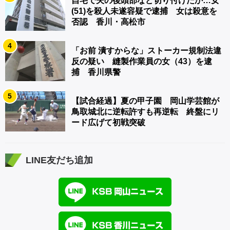
自宅で夫の後頭部など切り付けたか…女
(51)を殺人未遂容疑で逮捕 女は殺意を
否認 香川・高松市
4
「お前 潰すからな」ストーカー規制法違
反の疑い 縫製作業員の女（43）を逮
捕 香川県警
5
【試合経過】夏の甲子園 岡山学芸館が
鳥取城北に逆転許すも再逆転 終盤にリ
ード広げて初戦突破
LINE友だち追加