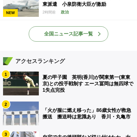
東派遣 小泉防衛大臣が激励
政治
2時間前
NEW
全国ニュース記事一覧
アクセスランキング
1
夏の甲子園 英明(香川)が関東第一(東東
京)との投手戦制す エース冨岡は無四球で
1失点完投
2
「火が服に燃え移った」86歳女性が救急
搬送 搬送時は意識あり 香川・丸亀市
3