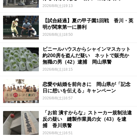
2026/8/8(土)19:13
【試合経過】夏の甲子園1回戦 香川・英
明が関東第一に勝利
2026/8/8(土)18:50
ビニールハウスからシャインマスカット
約200房を盗んだ疑い ネットで販売か
無職の男（42）逮捕 岡山県警
2026/8/8(土)18:15
恋愛や結婚を前向きに 岡山県が「記念
日に想いを伝える」キャンペーン
2026/8/8(土)16:57
「お前 潰すからな」ストーカー規制法違
反の疑い 縫製作業員の女（43）を逮
捕 香川県警
2026/8/8(土)16:51