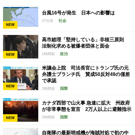
台風16号が発生 日本への影響は
社会
37分前
NEW
高市総理「堅持している」非核三原則
法制化求める被爆者団体と面会
政治
1時間前
NEW
米議会上院 司法長官にトランプ氏の元
弁護士ブランチ氏 賛成50反対49の僅差
で承認
NEW
国際
2時間前
カナダ西部で山火事 急速に拡大 州政府
が非常事態を宣言 2万人以上に避難指示
国際
2時間前
NEW
自衛隊の最新哨戒機が海賊対処で初の中