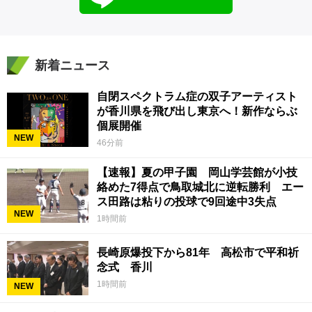
新着ニュース
自閉スペクトラム症の双子アーティスト
が香川県を飛び出し東京へ！新作ならぶ
個展開催
NEW
46分前
【速報】夏の甲子園 岡山学芸館が小技
絡めた7得点で鳥取城北に逆転勝利 エー
ス田路は粘りの投球で9回途中3失点
NEW
1時間前
長崎原爆投下から81年 高松市で平和祈
念式 香川
1時間前
NEW