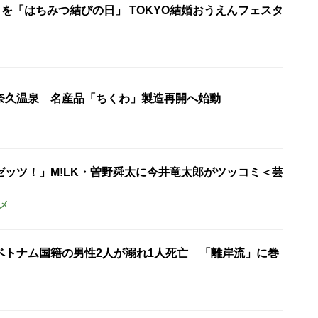
日を「はちみつ結びの日」 TOKYO結婚おうえんフェスタ
奈久温泉 名産品「ちくわ」製造再開へ始動
ゼッツ！」M!LK・曽野舜太に今井竜太郎がツッコミ＜芸
メ
ベトナム国籍の男性2人が溺れ1人死亡 「離岸流」に巻