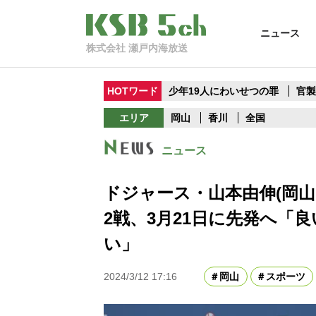
ニュース
株式会社 瀬戸内海放送
HOTワード
少年19人にわいせつの罪
官
エリア
岡山
香川
全国
ニュース
ドジャース・山本由伸(岡
2戦、3月21日に先発へ「
い」
2024/3/12 17:16
岡山
スポーツ