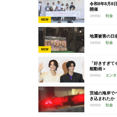
令和8年8月8
開催
社会
1時間前
NEW
地震被害の日
社会
1時間前
NEW
「好きすぎて
能動画＞
エンタ
3時間前
茨城の海岸で
き込まれたか
社会
3時間前