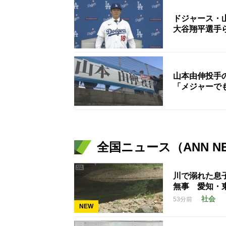
ドジャース・
大谷翔平選手
山本由伸投手
「メジャーで
全国ニュース（ANN N
川で溺れた息
無事 愛知・
社会
53分前
NEW