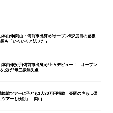
山本由伸(岡山・備前市出身)がオープン戦2度目の登板
三振も「いろいろと試せた」
山本由伸投手(備前市出身)が上々デビュー！ オープン
回を投げ3奪三振無失点
地観戦ツアーに子ども1人30万円補助 疑問の声も…備
生ツアーも検討」 岡山