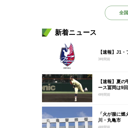
全
新着ニュース
【速報】J1
3時間前
【速報】夏の甲
ース冨岡は9回
4時間前
「火が服に燃
川・丸亀市
4時間前