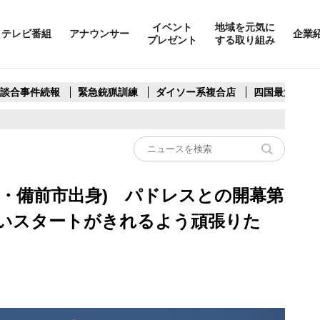
イベント
地域を元気に
テレビ番組
アナウンサー
企業
プレゼント
する取り組み
製談合事件続報
緊急銃猟訓練
ダイソー系複合店
四国最大スリ
山・備前市出身) パドレスとの開幕第
良いスタートがきれるよう頑張りた