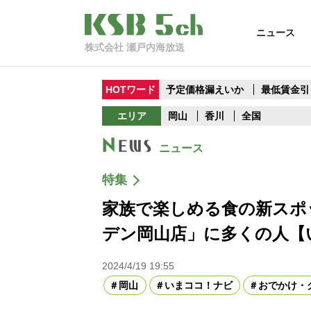
ニュース
株式会社 瀬戸内海放送
HOTワード
予定価格漏えいか
最低賃金引
エリア
岡山
香川
全国
ニュース
特集
家族で楽しめる食の新スポ
デン岡山店」に多くの人【
2024/4/19 19:55
岡山
いまココ！ナビ
おでかけ・