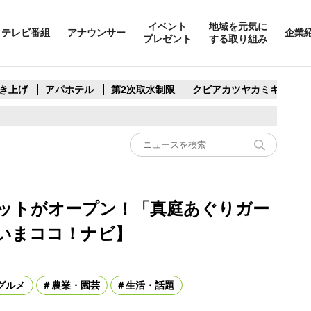
イベント
地域を元気に
テレビ番組
アナウンサー
企業
プレゼント
する取り組み
き上げ
アパホテル
第2次取水制限
クビアカツヤカミキリ
ットがオープン！「真庭あぐりガー
いまココ！ナビ】
グルメ
農業・園芸
生活・話題