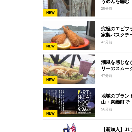
うめんを編む
29分前
NEW
究極のエビフ
家製バスクチ
42分前
NEW
潮風を感じな
リーのスムー
47分前
NEW
地域のブラン
山・奈義町で「ア
56分前
NEW
【新加入】J