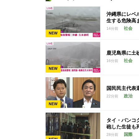
沖縄県にレベ
生する危険高
社会
14分前
NEW
鹿児島県に土
社会
16分前
NEW
国民民主代表
政治
22分前
NEW
タイ・バンコ
砲した生徒も
国際
28分前