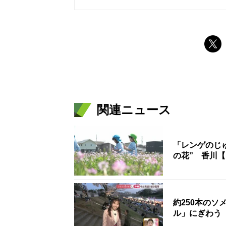
関連ニュース
「レンゲのじ
の花” 香川
約250本の
ル」にぎわう