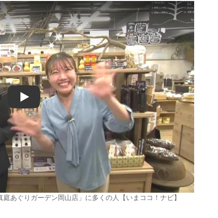
Play
真庭あぐりガーデン岡山店」に多くの人【いまココ！ナビ】