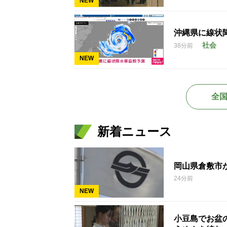
NEW
沖縄県に線状
社会
38分前
NEW
全
新着ニュース
岡山県倉敷市
24分前
NEW
小豆島でお盆