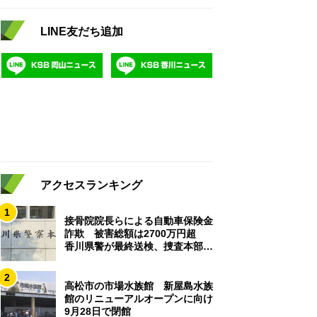
LINE友だち追加
アクセスランキング
1
接骨院院長らによる自動車保険金
詐欺 被害総額は2700万円超
香川県警が最終送検、捜査本部解
散
2
高松市の市場水族館 新屋島水族
館のリニューアルオープンに向け
9月28日で閉館