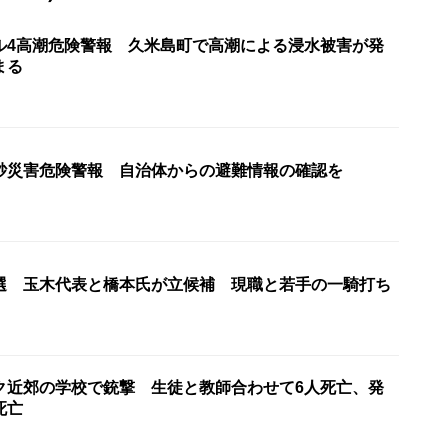
ル4高潮危険警報 久米島町で高潮による浸水被害が発
まる
砂災害危険警報 自治体からの避難情報の確認を
選 玉木代表と橋本氏が立候補 現職と若手の一騎打ち
ク近郊の学校で銃撃 生徒と教師合わせて6人死亡、発
死亡