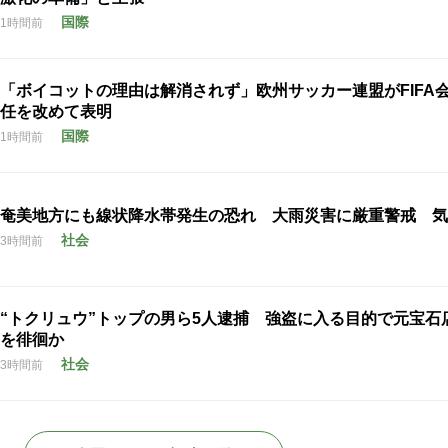
国際
1時間前
「ボイコットの理由は解消されず」欧州サッカー連盟がFIFA
任を改めて表明
国際
1時間前
奄美地方にも線状降水帯発生の恐れ 大雨災害に厳重警戒 気
社会
3時間前
“トクリュウ”トップの男ら5人逮捕 強盗に入る目的で元宝石
を徘徊か
社会
3時間前