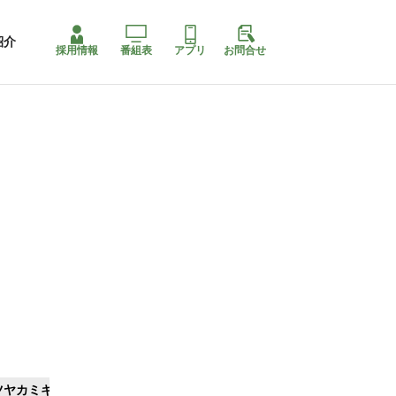
紹介
採用情報
番組表
アプリ
お問合せ
ツヤカミキリ
ももちゃり停止