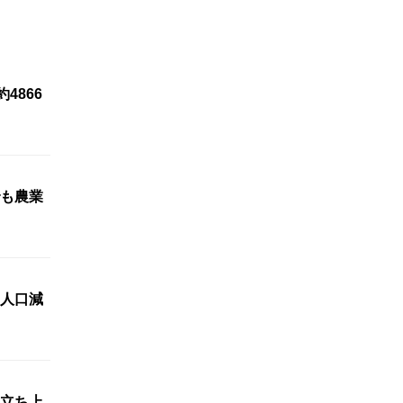
4866
も農業
人口減
立ち上