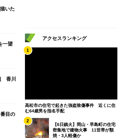
描いた
アクセスランキング
を一望
1
超 香川
高松市の住宅で起きた強盗致傷事件 近くに住
む64歳男を指名手配
2番目の
2
【6日鎮火】岡山・早島町の住宅
密集地で建物火事 11世帯が類
焼・3人軽傷か