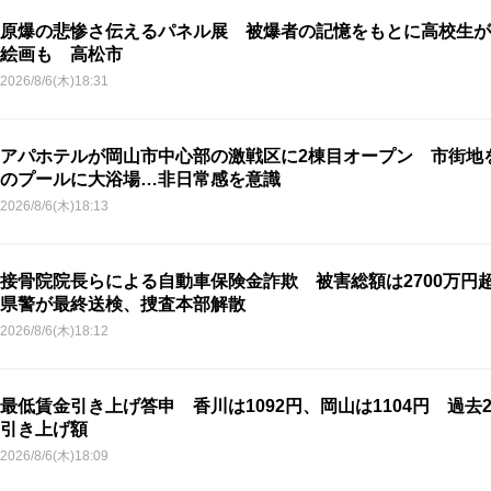
原爆の悲惨さ伝えるパネル展 被爆者の記憶をもとに高校生が
絵画も 高松市
2026/8/6(木)18:31
アパホテルが岡山市中心部の激戦区に2棟目オープン 市街地
のプールに大浴場…非日常感を意識
2026/8/6(木)18:13
接骨院院長らによる自動車保険金詐欺 被害総額は2700万円
県警が最終送検、捜査本部解散
2026/8/6(木)18:12
最低賃金引き上げ答申 香川は1092円、岡山は1104円 過去
引き上げ額
2026/8/6(木)18:09