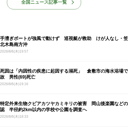
全国ニュース記事一覧
手漕ぎボートが強風で動けず 巡視艇が救助 けが人なし・笠
北木島南方沖
2026/8/6(木)19:57
死因は「内因性の疾患に起因する溺死」 倉敷市の海水浴場で
故 男性(69)死亡
2026/8/6(木)19:16
特定外来生物クビアカツヤカミキリの被害 岡山後楽園などの
認 半径約2km以内の学校や公園を調査へ
2026/8/6(木)18:33