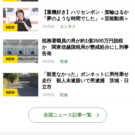
【重機好き】ハリセンボン・箕輪はるか
「夢のような時間でした」＜芸能動画＞
エンタメ
1時間前
NEW
税務署職員の男が約1億3500万円脱税
か 関東信越国税局が懲戒処分にし刑事
告発
NEW
社会
1時間前
「殺意なかった」ボンネットに男性乗せ
走行 殺人未遂疑いで男逮捕 茨城・日
立市
NEW
社会
1時間前
全国ニュース記事一覧