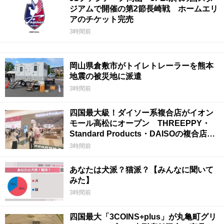
ジアムで開催の第2節長崎戦 ホームエリ
アのチケット完売
3時間前
岡山県倉敷市がトイレトレーラーを熊本
地震の被災地に派遣
3時間前
四国最大級！ダイソー系複合店がイオン
モール高松にオープン THREEPPY・
Standard Products・DAISOの複合店は
香川県初
3時間前
あなたは犬派？猫派？【みんなに聞いて
みた】
3時間前
四国最大「3COINS+plus」が丸亀町グリ