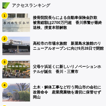
アクセスランキング
1
接骨院院長らによる自動車保険金詐欺
被害総額は2700万円超 香川県警が最終
送検、捜査本部解散
2
高松市の市場水族館 新屋島水族館のリ
ニューアルオープンに向け9月28日で閉館
3
父母ケ浜近くに新しいリノベーションホ
テルが誕生 香川・三豊市
4
土木・解体工事など行う岡山市の会社に
改善命令 産業廃棄物を適切に保管せず
岡山