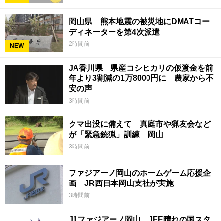
岡山県 熊本地震の被災地にDMATコー
ディネーターを第4次派遣
2時間前
NEW
JA香川県 県産コシヒカリの仮渡金を前
年より3割減の1万8000円に 農家から不
安の声
3時間前
クマ出没に備えて 真庭市や猟友会など
が「緊急銃猟」訓練 岡山
3時間前
ファジアーノ岡山のホームゲーム応援企
画 JR西日本岡山支社が実施
3時間前
J1ファジアーノ岡山 JFE晴れの国スタ