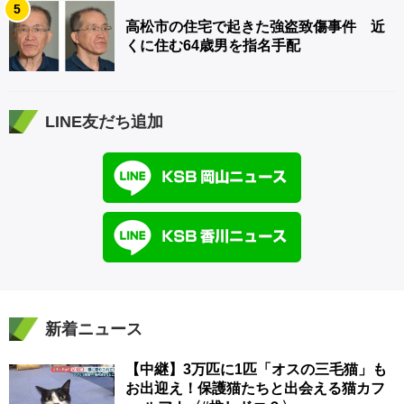
5
高松市の住宅で起きた強盗致傷事件 近
くに住む64歳男を指名手配
LINE友だち追加
新着ニュース
【中継】3万匹に1匹「オスの三毛猫」も
お出迎え！保護猫たちと出会える猫カフ