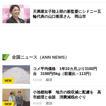
天満屋女子陸上部の新監督にシドニー五
輪代表の山口衛里さん 岡山市
全国ニュース（ANN NEWS）
コメ平均価格 1年10カ月ぶり3100円
台 3198円/5kg（前週比－113円）
経済
41分前
NEW
小池都知事 地方の税収減に配慮を 高
市総理と会談 消費減税めぐり
政治
45分前
NEW