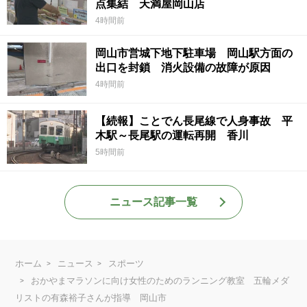
点集結 天満屋岡山店
4時間前
岡山市営城下地下駐車場 岡山駅方面の
出口を封鎖 消火設備の故障が原因
4時間前
【続報】ことでん長尾線で人身事故 平
木駅～長尾駅の運転再開 香川
5時間前
ニュース記事一覧
ホーム
ニュース
スポーツ
おかやまマラソンに向け女性のためのランニング教室 五輪メダ
リストの有森裕子さんが指導 岡山市