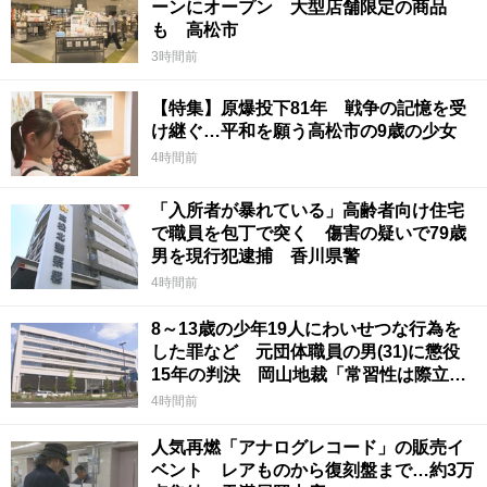
ーンにオープン 大型店舗限定の商品
も 高松市
3時間前
【特集】原爆投下81年 戦争の記憶を受
け継ぐ…平和を願う高松市の9歳の少女
4時間前
「入所者が暴れている」高齢者向け住宅
で職員を包丁で突く 傷害の疑いで79歳
男を現行犯逮捕 香川県警
4時間前
8～13歳の少年19人にわいせつな行為を
した罪など 元団体職員の男(31)に懲役
15年の判決 岡山地裁「常習性は際立っ
ていて被害結果も非常に重い」
4時間前
人気再燃「アナログレコード」の販売イ
ベント レアものから復刻盤まで…約3万