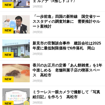
ェ ルアナ〈#推しドコ？〉
NEW
1時間前
「一歩前進」四国の新幹線 国交省ケー
ススタディの調査対象に 需要推計やル
ート案検討
NEW
2時間前
新見市の官製談合事件 建設会社は2025
年度に最低制限価格で6件落札 岡山
2時間前
NEW
香川のお正月の定番「あん餅雑煮」を1年
中楽しめる 老舗和菓子店の喫茶スペー
ス 高松市
NEW
2時間前
ミラーレス一眼カメラで撮影して「写真
絵日記」を作ろう 高松市
2時間前
NEW