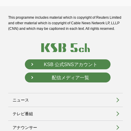
This programme includes material which is copyright of Reuters Limited
and
other material which is copyright of Cable News Network LP, LLLP
(CNN) and
which may be captioned in each text. All rights reserved.
KSB 公式SNSアカウント
配信メディア一覧
ニュース
テレビ番組
アナウンサー