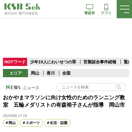
番組表
アプリ
株式会社 瀬戸内海放送
HOTワード
少年19人にわいせつの罪
官製談合事件続報
緊急
エリア
岡山
香川
全国
ニュース
おかやまマラソンに向け女性のためのランニング教
室 五輪メダリストの有森裕子さんが指導 岡山市
2024/5/6 17:16
岡山
スポーツ
生活・話題