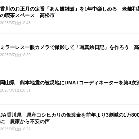
香川のお正月の定番「あん餅雑煮」を1年中楽しめる 老舗和
の喫茶スペース 高松市
2026/8/7(金)18:45
ミラーレス一眼カメラで撮影して「写真絵日記」を作ろう 高
2026/8/7(金)18:39
岡山県 熊本地震の被災地にDMATコーディネーターを第4次
2026/8/7(金)18:31
JA香川県 県産コシヒカリの仮渡金を前年より3割減の1万800
に 農家から不安の声
2026/8/7(金)18:27