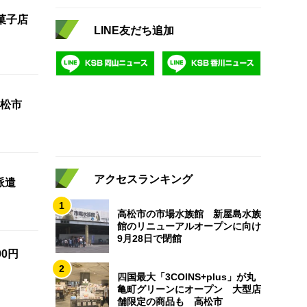
菓子店
LINE友だち追加
松市
アクセスランキング
派遣
1
高松市の市場水族館 新屋島水族
館のリニューアルオープンに向け
9月28日で閉館
0円
2
四国最大「3COINS+plus」が丸
亀町グリーンにオープン 大型店
舗限定の商品も 高松市