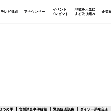
イベント
地域を元気に
テレビ番組
アナウンサー
企業
プレゼント
する取り組み
せつの罪
官製談合事件続報
緊急銃猟訓練
ダイソー系複合店