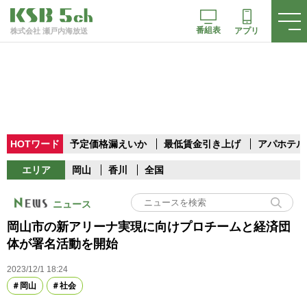
番組表
アプリ
株式会社 瀬戸内海放送
HOTワード
予定価格漏えいか
最低賃金引き上げ
アパホテル
エリア
岡山
香川
全国
ニュース
岡山市の新アリーナ実現に向けプロチームと経済団
体が署名活動を開始
2023/12/1 18:24
岡山
社会