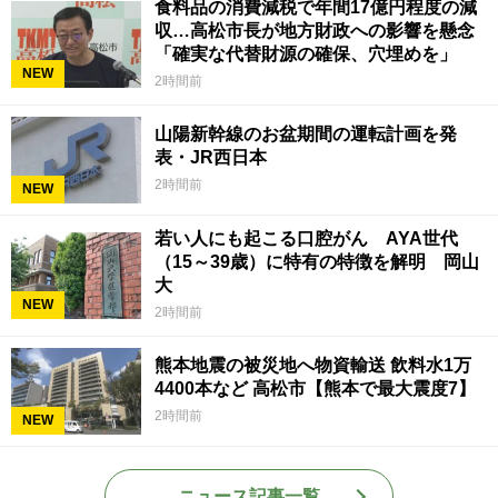
食料品の消費減税で年間17億円程度の減
収…高松市長が地方財政への影響を懸念
「確実な代替財源の確保、穴埋めを」
NEW
2時間前
山陽新幹線のお盆期間の運転計画を発
表・JR西日本
2時間前
NEW
若い人にも起こる口腔がん AYA世代
（15～39歳）に特有の特徴を解明 岡山
大
NEW
2時間前
熊本地震の被災地へ物資輸送 飲料水1万
4400本など 高松市【熊本で最大震度7】
2時間前
NEW
ニュース記事一覧