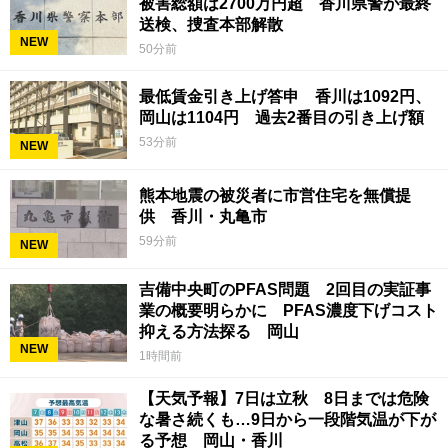
被害総額は2700万円超 香川県警が最終
送検、捜査本部解散
NEW
50分前
最低賃金引き上げ答申 香川は1092円、
岡山は1104円 過去2番目の引き上げ額
53分前
NEW
熊本地震の被災者に市営住宅を無償提
供 香川・丸亀市
59分前
NEW
吉備中央町のPFAS問題 2回目の実証事
業の概要明らかに PFAS濃度下げコスト
抑える方法探る 岡山
NEW
1時間前
【天気予報】7日は立秋 8日までは危険
な暑さ続くも…9日から一段階気温が下が
る予想 岡山・香川