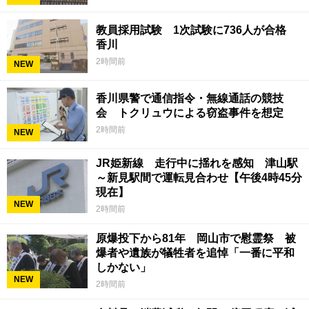
教員採用試験 1次試験に736人が合格
香川
2時間前
NEW
香川県警で通信指令・無線通話の競技
会 トクリュウによる窃盗事件を想定
2時間前
NEW
JR姫新線 走行中に揺れを感知 津山駅
～新見駅間で運転見合わせ【午後4時45分
現在】
NEW
2時間前
原爆投下から81年 岡山市で慰霊祭 被
爆者や遺族が犠牲者を追悼「一番に平和
しかない」
NEW
2時間前