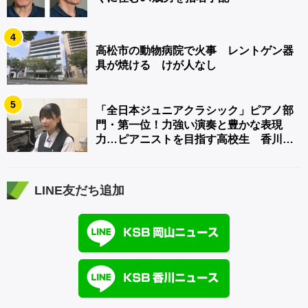
4
高松市の動物病院で火事 レントゲン器
具が焼ける けが人なし
5
「全日本ジュニアクラシック」ピアノ部
門・第一位！力強い演奏と豊かな表現
力…ピアニストを目指す高校生 香川
【青春のキセキ】
LINE友だち追加