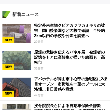
新着ニュース
特定外来生物クビアカツヤカミキリの被
害 岡山後楽園などの桜で確認 半径約
2km以内の学校や公園を調査へ
NEW
29分前
原爆の悲惨さ伝えるパネル展 被爆者の
記憶をもとに高校生が描いた絵画も 高
松市
NEW
31分前
アパホテルが岡山市中心部の激戦区に2棟
目オープン 市街地を一望のプールに大
浴場…非日常感を意識
NEW
49分前
接骨院院長らによる自動車保険金詐欺