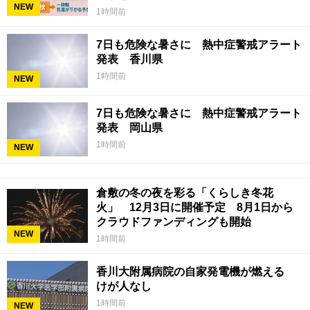
NEW
1時間前
7日も危険な暑さに 熱中症警戒アラート
発表 香川県
1時間前
NEW
7日も危険な暑さに 熱中症警戒アラート
発表 岡山県
1時間前
NEW
倉敷の冬の夜を彩る「くらしき冬花
火」 12月3日に開催予定 8月1日から
クラウドファンディングも開始
NEW
1時間前
香川大附属病院の自家発電機が燃える
けが人なし
1時間前
NEW