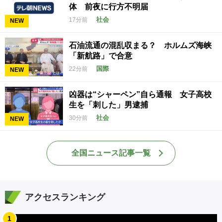
体 前夜に行方不明届
社会
17分前
NEW
石油流通の混乱収まる？ ホルムズ海峡
「新航路」で合意
国際
22分前
NEW
凶器は“シャーペン”自ら通報 女子高校
生を「刺した」男逮捕
社会
30分前
NEW
全国ニュース記事一覧
アクセスランキング
1