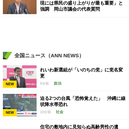
現には県民の盛り上がりが最も重要」と
強調 岡山市議会の代表質問
全国ニュース（ANN NEWS）
れいわ新選組が「いのちの党」に党名変
更
政治
6分前
NEW
迫る2つの台風「恐怖覚えた」 沖縄に線
状降水帯恐れ
社会
10分前
NEW
住宅の敷地内に見知らぬ高齢男性の遺