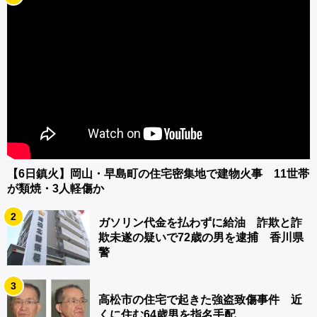
【6日鎮火】岡山・早島町の住宅密集地で建物火事 11世帯
が類焼・3人軽傷か
2
ガソリン代金を払わずに給油 詐欺と詐
欺未遂の疑いで72歳の男を逮捕 香川県
警
3
高松市の住宅で起きた強盗致傷事件 近
くに住む64歳男を指名手配