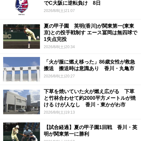
でC大阪に逆転負け 8日
2026/8/8(土)21:07
夏の甲子園 英明(香川)が関東第一(東東
京)との投手戦制す エース冨岡は無四球で
1失点完投
2026/8/8(土)20:34
「火が服に燃え移った」86歳女性が救急
搬送 搬送時は意識あり 香川・丸亀市
2026/8/8(土)20:27
下草を焼いていた火が燃え広がる 下草
と竹林合わせて約2000平方メートルが焼
ける けが人なし 香川・東かがわ市
2026/8/8(土)19:13
【試合経過】夏の甲子園1回戦 香川・英
明が関東第一に勝利