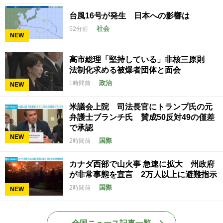
台風16号が発生 日本への影響は
社会
52分前
NEW
高市総理「堅持している」非核三原則
法制化求める被爆者団体と面会
政治
1時間前
NEW
米議会上院 司法長官にトランプ氏の元
弁護士ブランチ氏 賛成50反対49の僅差
で承認
NEW
国際
2時間前
カナダ西部で山火事 急速に拡大 州政府
が非常事態を宣言 2万人以上に避難指示
国際
2時間前
NEW