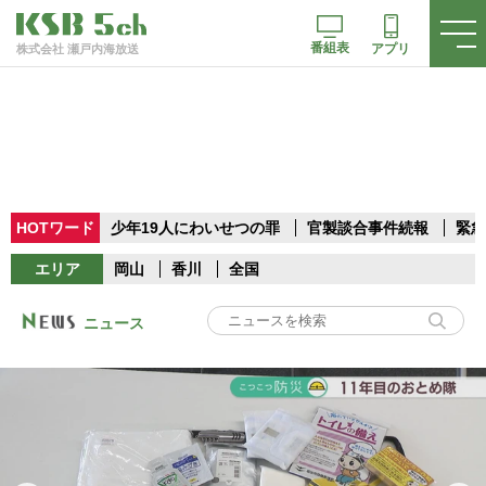
番組表
アプリ
株式会社 瀬戸内海放送
HOTワード
少年19人にわいせつの罪
官製談合事件続報
緊急
エリア
岡山
香川
全国
ニュース