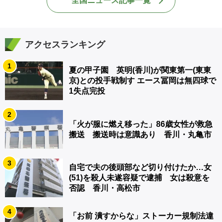
全国ニュース記事一覧
アクセスランキング
1
夏の甲子園 英明(香川)が関東第一(東東
京)との投手戦制す エース冨岡は無四球で
1失点完投
2
「火が服に燃え移った」86歳女性が救急
搬送 搬送時は意識あり 香川・丸亀市
3
自宅で夫の後頭部など切り付けたか…女
(51)を殺人未遂容疑で逮捕 女は殺意を
否認 香川・高松市
4
「お前 潰すからな」ストーカー規制法違