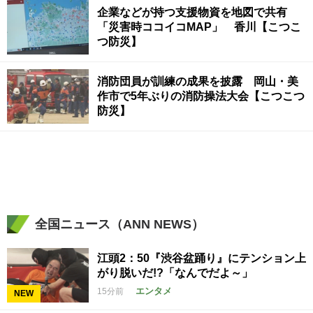
企業などが持つ支援物資を地図で共有
「災害時ココイコMAP」 香川【こつこ
つ防災】
消防団員が訓練の成果を披露 岡山・美
作市で5年ぶりの消防操法大会【こつこつ
防災】
全国ニュース（ANN NEWS）
江頭2：50『渋谷盆踊り』にテンション上
がり脱いだ!?「なんでだよ～」
エンタメ
15分前
NEW