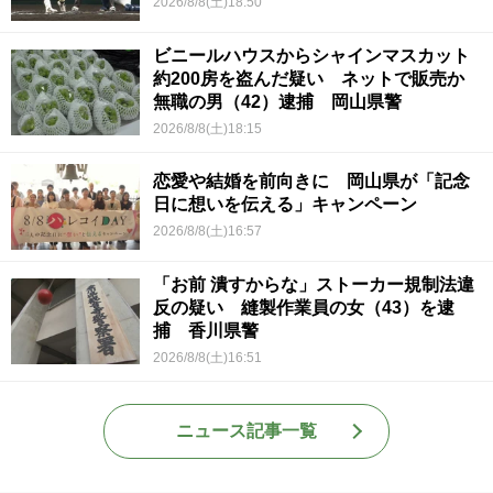
2026/8/8(土)18:50
ビニールハウスからシャインマスカット
約200房を盗んだ疑い ネットで販売か
無職の男（42）逮捕 岡山県警
2026/8/8(土)18:15
恋愛や結婚を前向きに 岡山県が「記念
日に想いを伝える」キャンペーン
2026/8/8(土)16:57
「お前 潰すからな」ストーカー規制法違
反の疑い 縫製作業員の女（43）を逮
捕 香川県警
2026/8/8(土)16:51
ニュース記事一覧