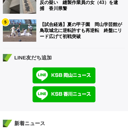
反の疑い 縫製作業員の女（43）を逮
捕 香川県警
5
【試合経過】夏の甲子園 岡山学芸館が
鳥取城北に逆転許すも再逆転 終盤にリ
ード広げて初戦突破
LINE友だち追加
新着ニュース