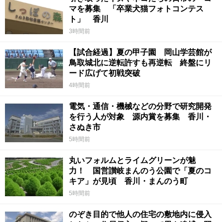
マを募集 「卒業犬猫フォトコンテス
ト」 香川
3時間前
【試合経過】夏の甲子園 岡山学芸館が
鳥取城北に逆転許すも再逆転 終盤にリ
ード広げて初戦突破
4時間前
電気・通信・機械などの分野で研究開発
を行う人が対象 源内賞を募集 香川・
さぬき市
5時間前
丸いフォルムとライムグリーンが魅
力！ 国営讃岐まんのう公園で「夏のコ
キア」が見頃 香川・まんのう町
5時間前
のぞき目的で他人の住宅の敷地内に侵入