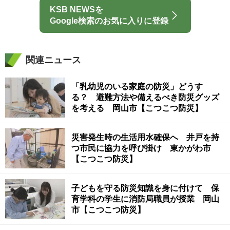
KSB NEWSを
Google検索のお気に入りに登録
関連ニュース
「乳幼児のいる家庭の防災」どうす
る？ 避難方法や備えるべき防災グッズ
を考える 岡山市【こつこつ防災】
災害発生時の生活用水確保へ 井戸を持
つ市民に協力を呼び掛け 東かがわ市
【こつこつ防災】
子どもを守る防災知識を身に付けて 保
育学科の学生に消防局職員が授業 岡山
市【こつこつ防災】