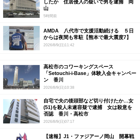
したか 住居侵入の疑いで男を逮捕 岡
山
5時間前
AMDA 八代市で支援活動続ける ５日
からは夜間も常駐【熊本で最大震度7】
2026/8/9(日)11:42
高松市のコワーキングスペース
「Setouchi-i-Base」体験入会キャンペー
ン 香川
2026/8/9(日)10:38
自宅で夫の後頭部など切り付けたか…女
(51)を殺人未遂容疑で逮捕 女は殺意を
否認 香川・高松市
2026/8/9(日)07:17
【速報】J1・ファジアーノ岡山 開幕戦