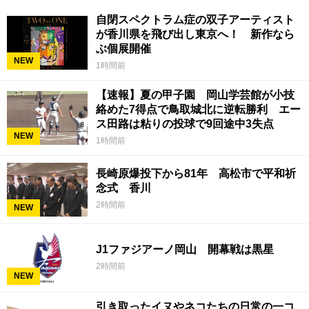
自閉スペクトラム症の双子アーティスト
が香川県を飛び出し東京へ！ 新作なら
ぶ個展開催
NEW
1時間前
【速報】夏の甲子園 岡山学芸館が小技
絡めた7得点で鳥取城北に逆転勝利 エー
ス田路は粘りの投球で9回途中3失点
NEW
1時間前
長崎原爆投下から81年 高松市で平和祈
念式 香川
2時間前
NEW
J1ファジアーノ岡山 開幕戦は黒星
2時間前
NEW
引き取ったイヌやネコたちの日常の一コ