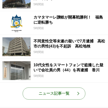
5時間前
カマタマーレ讃岐が開幕戦勝利！ 福島
に逆転勝ち
5時間前
不同意性交等未遂の疑いで7月逮捕 高松
市の男性(43)を不起訴 高松地検
5時間前
10代女性をスマートフォンで盗撮した疑
いで会社員の男（44）を再逮捕 香川
5時間前
ニュース記事一覧