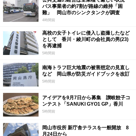
バス事業者の約7割が路線の維持「困
難」 岡山市のシンクタンクが調査
4時間前
高校の女子トイレに侵入し盗撮したなど
として 香川・綾川町の会社員の男(23)
を再逮捕
5時間前
南海トラフ巨大地震の被害想定の見直し
など 岡山県が防災ガイドブックを改訂
5時間前
アイデアを9月7日から募集 讃岐餃子コ
ンテスト「SANUKI GYO1 GP」香川
5時間前
岡山市役所 新庁舎テラスを一般開放 8
月24日から