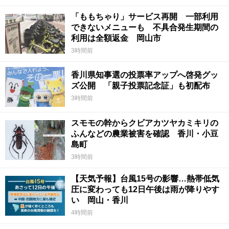
「ももちゃり」サービス再開 一部利用
できないメニューも 不具合発生期間の
利用は全額返金 岡山市
3時間前
香川県知事選の投票率アップへ啓発グッ
ズ公開 「親子投票記念証」も初配布
3時間前
スモモの幹からクビアカツヤカミキリの
ふんなどの農業被害を確認 香川・小豆
島町
3時間前
【天気予報】台風15号の影響…熱帯低気
圧に変わっても12日午後は雨が降りやす
い 岡山・香川
4時間前