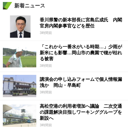
新着ニュース
香川県警の新本部長に宮島広成氏 内閣
官房内閣参事官などを歴任
3時間前
「これから一番水がいる時期…」少雨が
新米にも影響…岡山市の農園で穂が枯れ
る被害
3時間前
講演会の申し込みフォームで個人情報漏
洩か 岡山・早島町
3時間前
高松空港の利用者増加へ議論 二次交通
の課題解決目指しワーキンググループを
新設へ
3時間前