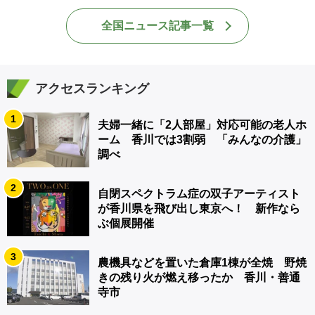
全国ニュース記事一覧
アクセスランキング
1
夫婦一緒に「2人部屋」対応可能の老人ホ
ーム 香川では3割弱 「みんなの介護」
調べ
2
自閉スペクトラム症の双子アーティスト
が香川県を飛び出し東京へ！ 新作なら
ぶ個展開催
3
農機具などを置いた倉庫1棟が全焼 野焼
きの残り火が燃え移ったか 香川・善通
寺市