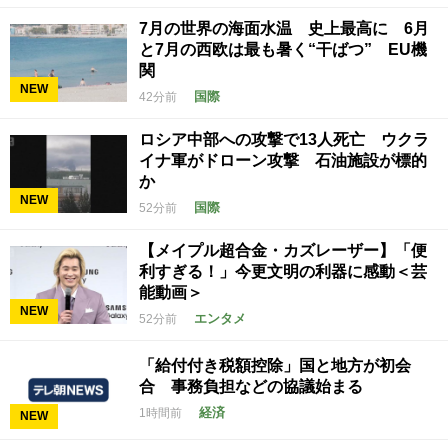
7月の世界の海面水温 史上最高に 6月
と7月の西欧は最も暑く“干ばつ” EU機
関
NEW
国際
42分前
ロシア中部への攻撃で13人死亡 ウクラ
イナ軍がドローン攻撃 石油施設が標的
か
NEW
国際
52分前
【メイプル超合金・カズレーザー】「便
利すぎる！」今更文明の利器に感動＜芸
能動画＞
NEW
エンタメ
52分前
「給付付き税額控除」国と地方が初会
合 事務負担などの協議始まる
経済
1時間前
NEW