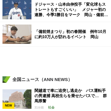
ドジャース・山本由伸投手「変化球もス
トレートもすごくいい」 メジャー初の
連勝、今季3勝目をマーク 岡山・備前市
出身
「備前焼まつり」初の春開催 例年10月
に約10万人が訪れるイベント 岡山
全国ニュース（ANN NEWS）
関越道で車に追突し逃走か バス運転手
の男逮捕 高校生らを乗せたバスで… 群
馬県警
NEW
社会
31分前