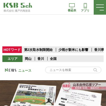
番組表
アプリ
株式会社 瀬戸内海放送
HOTワード
第2次取水制限開始
少雨が新米にも影響
香川県
エリア
岡山
香川
全国
ニュース