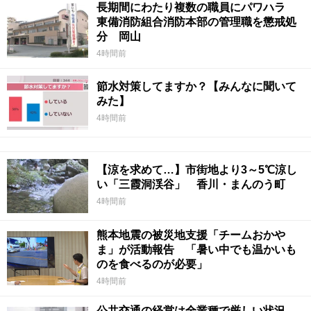
長期間にわたり複数の職員にパワハラ
東備消防組合消防本部の管理職を懲戒処
分 岡山
4時間前
節水対策してますか？【みんなに聞いて
みた】
4時間前
【涼を求めて…】市街地より3～5℃涼し
い「三霞洞渓谷」 香川・まんのう町
4時間前
熊本地震の被災地支援「チームおかや
ま」が活動報告 「暑い中でも温かいも
のを食べるのが必要」
4時間前
公共交通の経営は全業種で厳しい状況