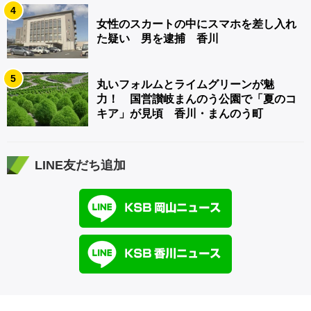
4
女性のスカートの中にスマホを差し入れ
た疑い 男を逮捕 香川
5
丸いフォルムとライムグリーンが魅
力！ 国営讃岐まんのう公園で「夏のコ
キア」が見頃 香川・まんのう町
LINE友だち追加