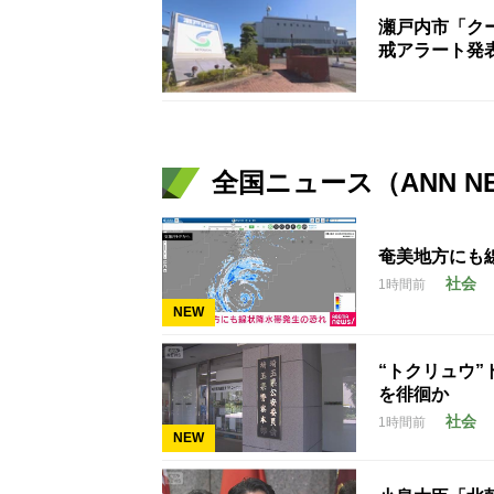
瀬戸内市「ク
戒アラート発
全国ニュース（ANN N
奄美地方にも
社会
1時間前
NEW
“トクリュウ
を徘徊か
社会
1時間前
NEW