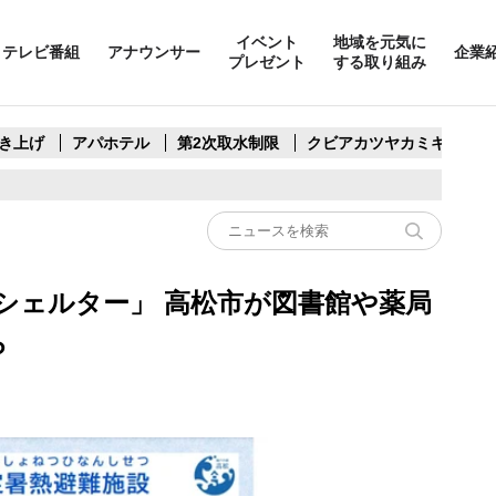
イベント
地域を元気に
テレビ番組
アナウンサー
企業
プレゼント
する取り組み
き上げ
アパホテル
第2次取水制限
クビアカツヤカミキリ
シェルター」 高松市が図書館や薬局
ら