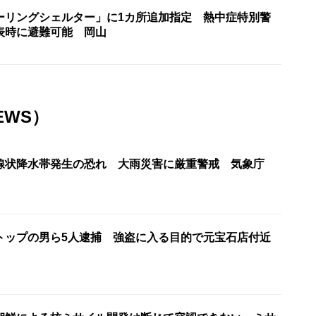
ーリングシェルター」に1カ所追加指定 熱中症特別警
表時に避難可能 岡山
EWS）
線状降水帯発生の恐れ 大雨災害に厳重警戒 気象庁
”トップの男ら5人逮捕 強盗に入る目的で元宝石店付近