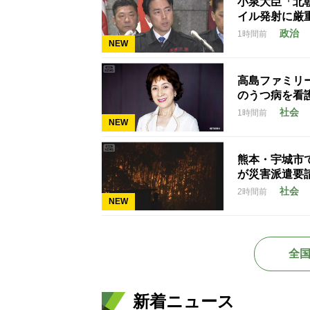
小泉大臣「北
イル発射に厳
政治
1時間前
NEW
高島ファミリ
のうつ病を看
社会
1時間前
NEW
熊本・宇城市で
が災害派遣要
社会
2時間前
NEW
全
新着ニュース