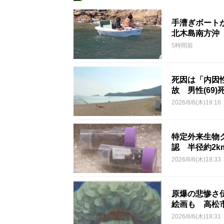
手漕ぎボート
北木島南方沖
5時間前
死因は「内因
故 男性(69)
2026/8/6(木)19:16
特定外来生物
認 半径約2
2026/8/6(木)18:33
原爆の悲惨さ
絵画も 高松
2026/8/6(木)18:31