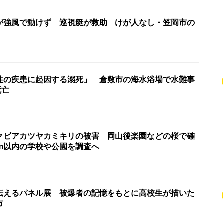
が強風で動けず 巡視艇が救助 けが人なし・笠岡市の
性の疾患に起因する溺死」 倉敷市の海水浴場で水難事
死亡
クビアカツヤカミキリの被害 岡山後楽園などの桜で確
km以内の学校や公園を調査へ
伝えるパネル展 被爆者の記憶をもとに高校生が描いた
市