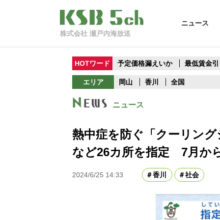
ニュース
株式会社 瀬戸内海放送
HOTワード
予定価格漏えいか
最低賃金引
エリア
岡山
香川
全国
ニュース
熱中症を防ぐ「クーリング
など26カ所を指定 7月か
2024/6/25 14:33
香川
社会