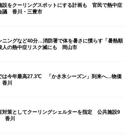
施設をクーリングスポットにする計画も 官民で熱中症
会議 香川・三豊市
ンニングなど40分…消防署で体を暑さに慣らす「暑熱順
般人の熱中症リスク減にも 岡山市
は今年最高27.3℃ 「かき氷シーズン」到来へ…物価
 香川
症対策としてクーリングシェルターを指定 公共施設9
ら 香川