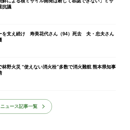
朝鮮による核ミサイル開発は断じて容認できない」ミサ
重抗議
ーを支え続け 寿美花代さん（94）死去 夫・忠夫さん
護
林野火災 “使えない消火栓”多数で消火難航 熊本県知事
請
国ニュース記事一覧