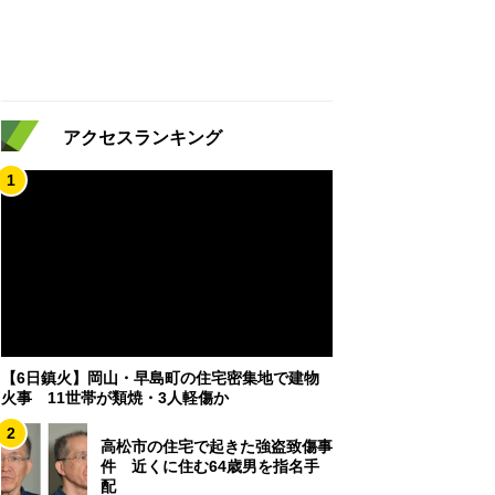
アクセスランキング
1
【6日鎮火】岡山・早島町の住宅密集地で建物
火事 11世帯が類焼・3人軽傷か
2
高松市の住宅で起きた強盗致傷事
件 近くに住む64歳男を指名手
配