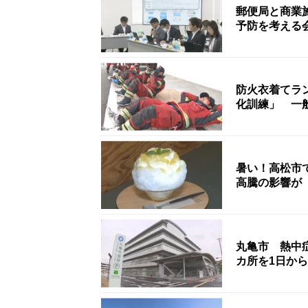
郵便局と商業
予防を考える
防火衣着てラ
化訓練」 一
暑い！高松市で
高騰の影響が
丸亀市 熱中
カ所を1日か