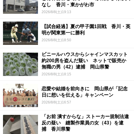
なし 香川・東かがわ市
2026/8/8(土)19:13
【試合経過】夏の甲子園1回戦 香川・英
明が関東第一に勝利
2026/8/8(土)18:50
ビニールハウスからシャインマスカット
約200房を盗んだ疑い ネットで販売か
無職の男（42）逮捕 岡山県警
2026/8/8(土)18:15
恋愛や結婚を前向きに 岡山県が「記念
日に想いを伝える」キャンペーン
2026/8/8(土)16:57
「お前 潰すからな」ストーカー規制法違
反の疑い 縫製作業員の女（43）を逮
捕 香川県警