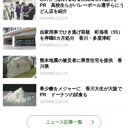
PR 高校生らがバレーボール選手らにう
どん店を紹介
2026/8/8(土)12:10
自家用車でひき逃げ容疑 町係長（55）
を停職6カ月処分 香川・多度津町
2026/8/8(土)11:35
熊本地震の被災者に県営住宅を提供 香
川県
2026/8/8(土)11:12
希少糖をメジャーに 香川大生が大阪で
PR ドーナツの試食も
2026/8/8(土)10:24
ニュース記事一覧