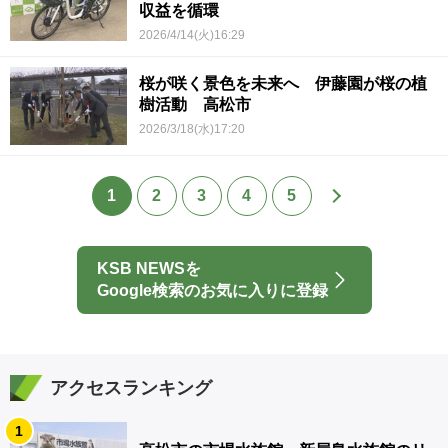
収益を循環
2026/4/14(火)16:29
桜が咲く景色を未来へ 伊藤園が桜の植
樹活動 高松市
2026/3/18(水)17:20
1
2
3
4
5
KSB NEWSを
Google検索のお気に入りに登録
アクセスランキング
1