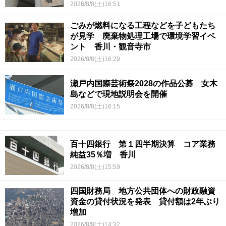
2026/8/8(土)16:51
ごみが燃料になる工程などを子どもたち
が見学 廃棄物処理工場で環境学習イベ
ント 香川・観音寺市
2026/8/8(土)16:29
瀬戸内国際芸術祭2028の作品公募 女木
島などで現地説明会を開催
2026/8/8(土)16:15
百十四銀行 第１四半期決算 コア業務
純益35％増 香川
2026/8/8(土)15:59
四国財務局 地方公共団体への財政融資
資金の貸付状況を発表 貸付額は2年ぶり
増加
2026/8/8(土)14:32