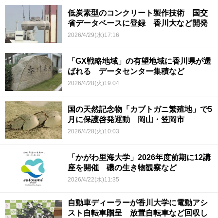
低炭素型のコンクリート製作技術 国交
省データベースに登録 香川大など開発
2026/4/29(水)17:16
「GX戦略地域」の有望地域に香川県が選
ばれる データセンター集積など
2026/4/28(火)19:04
国の天然記念物「カブトガニ繁殖地」で5
月に保護啓発運動 岡山・笠岡市
2026/4/28(火)10:03
「かがわ里海大学」2026年度前期に12講
座を開催 磯の生き物観察など
2026/4/22(水)11:35
自動車ディーラーが香川大学に電動アシ
スト自転車贈呈 放置自転車など回収し