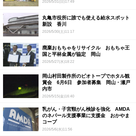
2026/5/31(日)17:49
丸亀市役所に誰でも使える給水スポット
新設 香川
2026/5/30(土)11:17
廃棄おもちゃをリサイクル おもちゃ王
国と平林金属が協定 岡山
2026/5/27(水)18:22
岡山村田製作所のビオトープでホタル観
賞会 6月6日 参加者募集 岡山・瀬戸
内市
2026/5/15(金)16:40
乳がん・子宮頸がん検診を強化 AMDA
のネパール支援事業に支援金 おかやま
コープ
2026/5/6(水)11:56