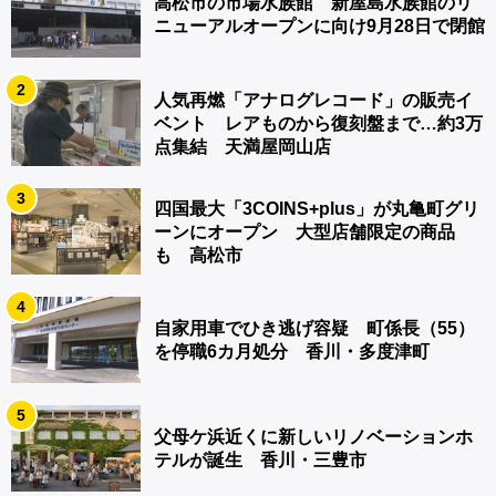
高松市の市場水族館 新屋島水族館のリ
ニューアルオープンに向け9月28日で閉館
2
人気再燃「アナログレコード」の販売イ
ベント レアものから復刻盤まで…約3万
点集結 天満屋岡山店
3
四国最大「3COINS+plus」が丸亀町グリ
ーンにオープン 大型店舗限定の商品
も 高松市
4
自家用車でひき逃げ容疑 町係長（55）
を停職6カ月処分 香川・多度津町
5
父母ケ浜近くに新しいリノベーションホ
テルが誕生 香川・三豊市