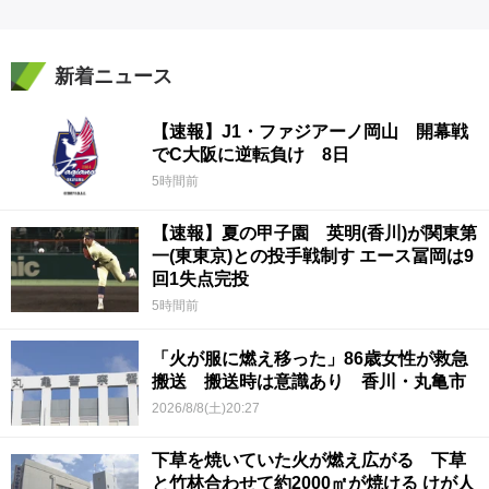
新着ニュース
【速報】J1・ファジアーノ岡山 開幕戦
でC大阪に逆転負け 8日
5時間前
【速報】夏の甲子園 英明(香川)が関東第
一(東東京)との投手戦制す エース冨岡は9
回1失点完投
5時間前
「火が服に燃え移った」86歳女性が救急
搬送 搬送時は意識あり 香川・丸亀市
2026/8/8(土)20:27
下草を焼いていた火が燃え広がる 下草
と竹林合わせて約2000㎡が焼ける けが人