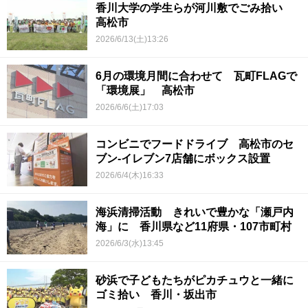
香川大学の学生らが河川敷でごみ拾い
高松市
2026/6/13(土)13:26
6月の環境月間に合わせて 瓦町FLAGで
「環境展」 高松市
2026/6/6(土)17:03
コンビニでフードドライブ 高松市のセ
ブン-イレブン7店舗にボックス設置
2026/6/4(木)16:33
海浜清掃活動 きれいで豊かな「瀬戸内
海」に 香川県など11府県・107市町村
2026/6/3(水)13:45
砂浜で子どもたちがピカチュウと一緒に
ゴミ拾い 香川・坂出市