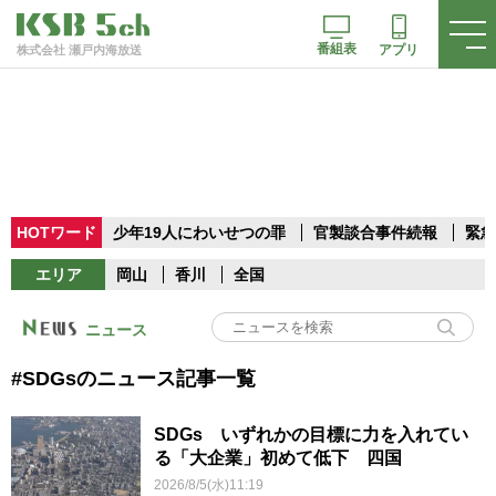
番組表
アプリ
株式会社 瀬戸内海放送
HOTワード
少年19人にわいせつの罪
官製談合事件続報
緊急
エリア
岡山
香川
全国
ニュース
#SDGsのニュース記事一覧
SDGs いずれかの目標に力を入れてい
る「大企業」初めて低下 四国
2026/8/5(水)11:19