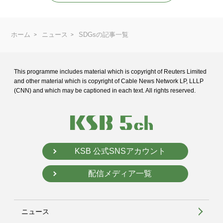
ホーム
ニュース
SDGsの記事一覧
This programme includes material which is copyright of Reuters Limited
and
other material which is copyright of Cable News Network LP, LLLP
(CNN) and
which may be captioned in each text. All rights reserved.
KSB 公式SNSアカウント
配信メディア一覧
ニュース