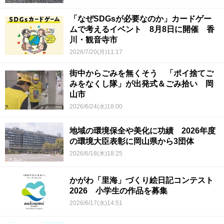
「なぜSDGsが必要なのか」カードゲー
ムで考えるイベント 8月8日に開催 香
川・観音寺市
2026/7/20(月)11:17
街中からごみを無くそう 「ポイ捨てご
みをなくし隊」が出発式＆ごみ拾い 岡
山市
2026/6/24(水)18:00
地域の環境保全や美化に功績 2026年度
の環境大臣表彰に岡山県から3団体
2026/6/18(木)18:25
かがわ「里海」づくり絵日記コンテスト
2026 小学生の作品を募集
2026/6/17(水)14:51