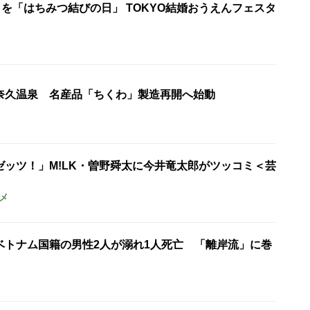
日を「はちみつ結びの日」 TOKYO結婚おうえんフェスタ
奈久温泉 名産品「ちくわ」製造再開へ始動
ゼッツ！」M!LK・曽野舜太に今井竜太郎がツッコミ＜芸
メ
ベトナム国籍の男性2人が溺れ1人死亡 「離岸流」に巻