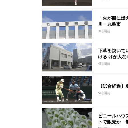
「火が服に燃
川・丸亀市
3時間前
下草を焼いて
ける けが人
4時間前
【試合経過】
5時間前
ビニールハウ
トで販売か 