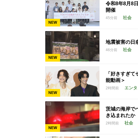
令和8年8月8
開催
社会
45分前
NEW
地震被害の日
社会
46分前
NEW
「好きすぎて
能動画＞
エンタ
2時間前
NEW
茨城の海岸で
き込まれたか
社会
2時間前
NEW