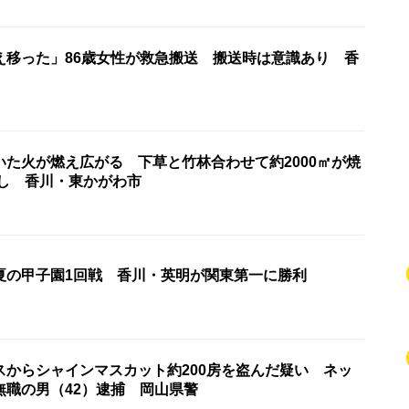
え移った」86歳女性が救急搬送 搬送時は意識あり 香
いた火が燃え広がる 下草と竹林合わせて約2000㎡が焼
なし 香川・東かがわ市
夏の甲子園1回戦 香川・英明が関東第一に勝利
スからシャインマスカット約200房を盗んだ疑い ネッ
無職の男（42）逮捕 岡山県警