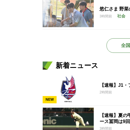
悠仁さま 野菜
社会
3時間前
全
新着ニュース
【速報】J1
2時間前
NEW
【速報】夏の甲
ース冨岡は9回
3時間前