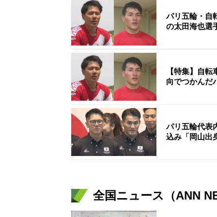
パリ五輪・自
の太田海也選
【特集】自転
向でつかんだ
パリ五輪代表
込み「岡山出
全国ニュース（ANN N