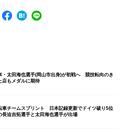
車・太田海也選手(岡山市出身)が初戦へ 競技転向のき
た店もメダルに期待
転車チームスプリント 日本記録更新でドイツ破り5位
の長迫吉拓選手と太田海也選手が出場