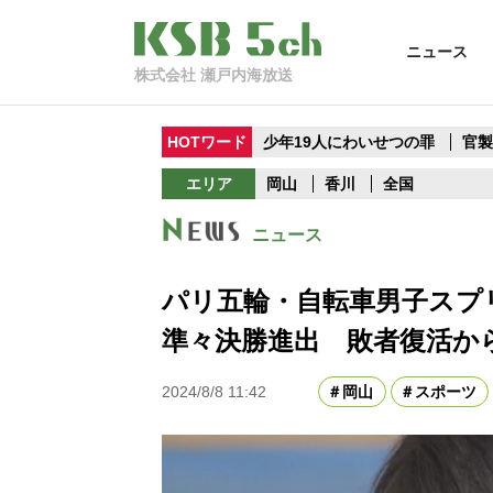
ニュース
株式会社 瀬戸内海放送
HOTワード
少年19人にわいせつの罪
官
エリア
岡山
香川
全国
ニュース
パリ五輪・自転車男子スプ
準々決勝進出 敗者復活か
2024/8/8 11:42
岡山
スポーツ