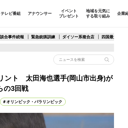
イベント
地域を元気に
テレビ番組
アナウンサー
企業
プレゼント
する取り組み
製談合事件続報
緊急銃猟訓練
ダイソー系複合店
四国最大スリ
リント 太田海也選手(岡山市出身)が
らの3回戦
オリンピック・パラリンピック