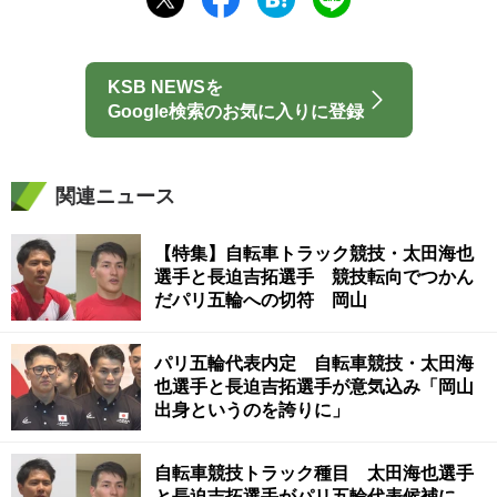
KSB NEWSを
Google検索のお気に入りに登録
関連ニュース
【特集】自転車トラック競技・太田海也
選手と長迫吉拓選手 競技転向でつかん
だパリ五輪への切符 岡山
パリ五輪代表内定 自転車競技・太田海
也選手と長迫吉拓選手が意気込み「岡山
出身というのを誇りに」
自転車競技トラック種目 太田海也選手
と長迫吉拓選手がパリ五輪代表候補に