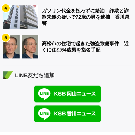
4
ガソリン代金を払わずに給油 詐欺と詐
欺未遂の疑いで72歳の男を逮捕 香川県
警
5
高松市の住宅で起きた強盗致傷事件 近
くに住む64歳男を指名手配
LINE友だち追加