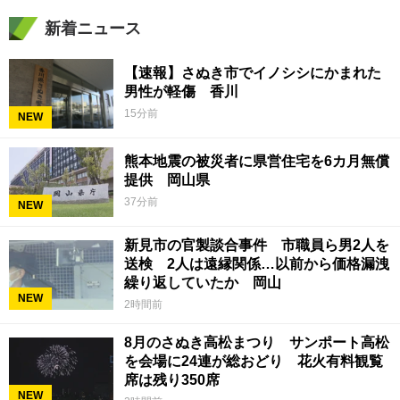
新着ニュース
【速報】さぬき市でイノシシにかまれた
男性が軽傷 香川
15分前
NEW
熊本地震の被災者に県営住宅を6カ月無償
提供 岡山県
37分前
NEW
新見市の官製談合事件 市職員ら男2人を
送検 2人は遠縁関係…以前から価格漏洩
繰り返していたか 岡山
NEW
2時間前
8月のさぬき高松まつり サンポート高松
を会場に24連が総おどり 花火有料観覧
席は残り350席
NEW