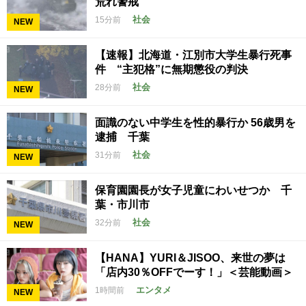
荒れ警戒
社会
15分前
NEW
【速報】北海道・江別市大学生暴行死事
件 “主犯格”に無期懲役の判決
社会
28分前
NEW
面識のない中学生を性的暴行か 56歳男を
逮捕 千葉
社会
31分前
NEW
保育園園長が女子児童にわいせつか 千
葉・市川市
社会
32分前
NEW
【HANA】YURI＆JISOO、来世の夢は
「店内30％OFFでーす！」＜芸能動画＞
エンタメ
1時間前
NEW