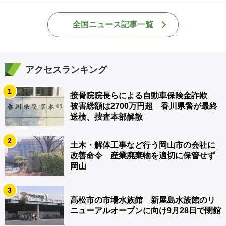
全国ニュース記事一覧
アクセスランキング
1
接骨院院長らによる自動車保険金詐欺
被害総額は2700万円超 香川県警が最終
送検、捜査本部解散
2
土木・解体工事など行う岡山市の会社に
改善命令 産業廃棄物を適切に保管せず
岡山
3
高松市の市場水族館 新屋島水族館のリ
ニューアルオープンに向け9月28日で閉館