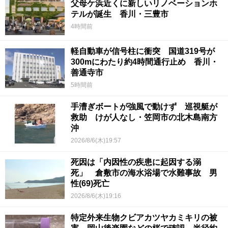
父母ケ浜近くに新しいリノベーションホ
テルが誕生 香川・三豊市
4時間前
軽自動車が信号柱に衝突 国道319号が
300mにわたり約4時間通行止め 香川・
善通寺市
5時間前
手漕ぎボートが強風で動けず 巡視艇が
救助 けが人なし・笠岡市の北木島南方
沖
2026/8/6(木)19:57
死因は「内因性の疾患に起因する溺
死」 倉敷市の海水浴場で水難事故 男
性(69)死亡
2026/8/6(木)19:16
特定外来生物クビアカツヤカミキリの被