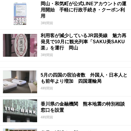
岡山・和気町が公式LINEアカウントの運
用開始 手軽に行政手続き・クーポン利
用
3時間前
利用客が減少しているJR因美線 魅力再
発見で10月に観光列車「SAKU美SAKU
楽」を運行 岡山
3時間前
5月の四国の宿泊者数 外国人・日本人と
も前年より増加 四国運輸局
4時間前
香川県の金融機関 熊本地震の特別相談
窓口を設置
4時間前