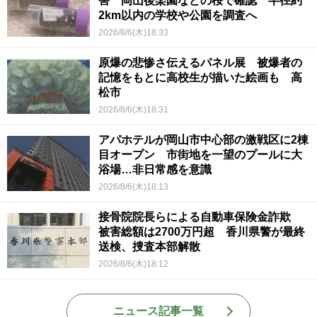
害 岡山後楽園などの桜で確認 半径約
2km以内の学校や公園を調査へ
2026/8/6(木)18:33
原爆の悲惨さ伝えるパネル展 被爆者の
記憶をもとに高校生が描いた絵画も 高
松市
2026/8/6(木)18:31
アパホテルが岡山市中心部の激戦区に2棟
目オープン 市街地を一望のプールに大
浴場…非日常感を意識
2026/8/6(木)18:13
接骨院院長らによる自動車保険金詐欺
被害総額は2700万円超 香川県警が最終
送検、捜査本部解散
2026/8/6(木)18:12
ニュース記事一覧