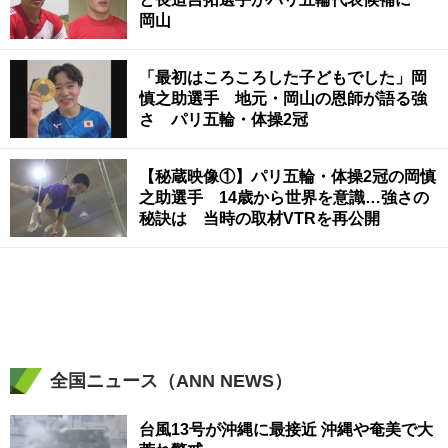
岡山
「最初はころころした子どもでした」岡
慎之助選手 地元・岡山の恩師が語る強
さ パリ五輪・体操2冠
【秘蔵映像①】パリ五輪・体操2冠の岡慎
之助選手 14歳から世界を意識…強さの
秘訣は 当時の取材VTRを再公開
全国ニュース（ANN NEWS）
台風13号が沖縄に最接近 沖縄や奄美で大