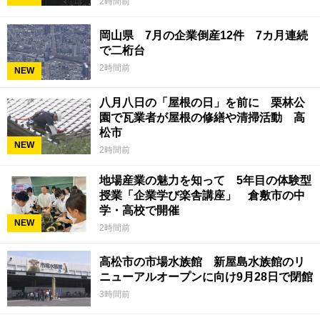
2時間前
岡山県 7月の企業倒産12件 7カ月連続
で二桁台
2時間前
NEW
八月八日の「屋根の日」を前に 栗林公
園で瓦業者が屋根の修繕や清掃活動 高
松市
NEW
2時間前
地場産業の魅力を知って 5年目の体験型
授業「企業学び楽舎講座」 倉敷市の中
学・高校で開催
NEW
2時間前
高松市の市場水族館 新屋島水族館のリ
ニューアルオープンに向け9月28日で閉館
3時間前