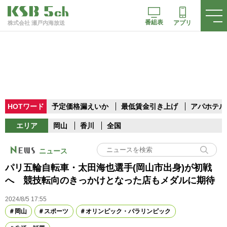
番組表
アプリ
株式会社 瀬戸内海放送
HOTワード
予定価格漏えいか
最低賃金引き上げ
アパホテル
エリア
岡山
香川
全国
ニュース
パリ五輪自転車・太田海也選手(岡山市出身)が初戦
へ 競技転向のきっかけとなった店もメダルに期待
2024/8/5 17:55
岡山
スポーツ
オリンピック・パラリンピック