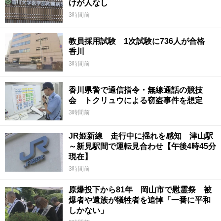
けが人なし
3時間前
教員採用試験 1次試験に736人が合格
香川
3時間前
香川県警で通信指令・無線通話の競技
会 トクリュウによる窃盗事件を想定
3時間前
JR姫新線 走行中に揺れを感知 津山駅
～新見駅間で運転見合わせ【午後4時45分
現在】
3時間前
原爆投下から81年 岡山市で慰霊祭 被
爆者や遺族が犠牲者を追悼「一番に平和
しかない」