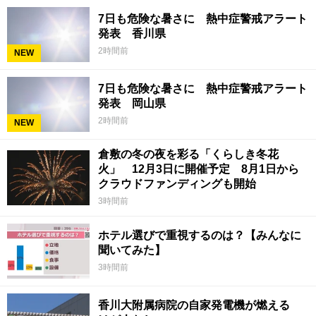
7日も危険な暑さに 熱中症警戒アラート
発表 香川県
2時間前
NEW
7日も危険な暑さに 熱中症警戒アラート
発表 岡山県
2時間前
NEW
倉敷の冬の夜を彩る「くらしき冬花
火」 12月3日に開催予定 8月1日から
クラウドファンディングも開始
3時間前
ホテル選びで重視するのは？【みんなに
聞いてみた】
3時間前
香川大附属病院の自家発電機が燃える