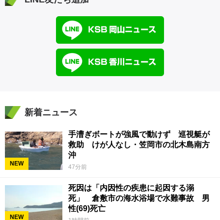
新着ニュース
手漕ぎボートが強風で動けず 巡視艇が
救助 けが人なし・笠岡市の北木島南方
沖
NEW
47分前
死因は「内因性の疾患に起因する溺
死」 倉敷市の海水浴場で水難事故 男
性(69)死亡
NEW