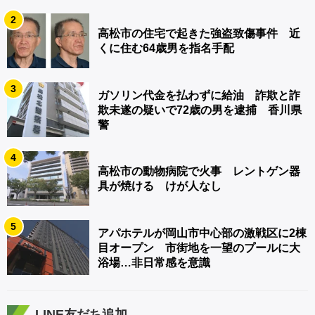
2
高松市の住宅で起きた強盗致傷事件 近
くに住む64歳男を指名手配
3
ガソリン代金を払わずに給油 詐欺と詐
欺未遂の疑いで72歳の男を逮捕 香川県
警
4
高松市の動物病院で火事 レントゲン器
具が焼ける けが人なし
5
アパホテルが岡山市中心部の激戦区に2棟
目オープン 市街地を一望のプールに大
浴場…非日常感を意識
LINE友だち追加