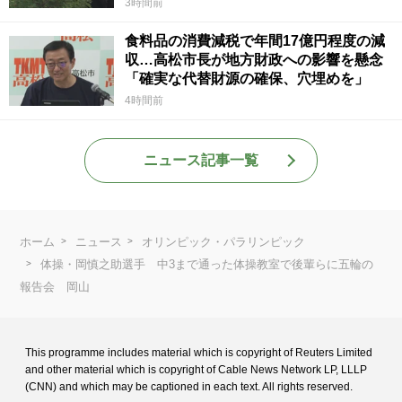
3時間前
食料品の消費減税で年間17億円程度の減
収…高松市長が地方財政への影響を懸念
「確実な代替財源の確保、穴埋めを」
4時間前
ニュース記事一覧
ホーム
ニュース
オリンピック・パラリンピック
体操・岡慎之助選手 中3まで通った体操教室で後輩らに五輪の
報告会 岡山
This programme includes material which is copyright of Reuters Limited
and
other material which is copyright of Cable News Network LP, LLLP
(CNN) and
which may be captioned in each text. All rights reserved.