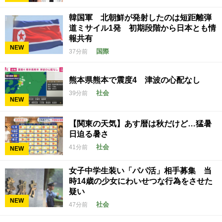
韓国軍 北朝鮮が発射したのは短距離弾
道ミサイル1発 初期段階から日本とも情
報共有
NEW
国際
37分前
熊本県熊本で震度4 津波の心配なし
社会
39分前
NEW
【関東の天気】あす暦は秋だけど…猛暑
日迫る暑さ
社会
41分前
NEW
女子中学生装い「パパ活」相手募集 当
時14歳の少女にわいせつな行為をさせた
疑い
NEW
社会
47分前