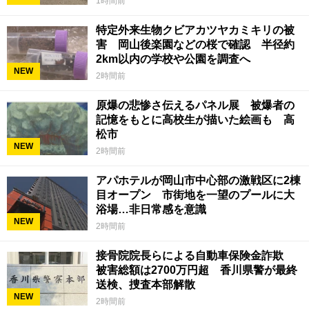
1時間前
特定外来生物クビアカツヤカミキリの被
害 岡山後楽園などの桜で確認 半径約
2km以内の学校や公園を調査へ
NEW
2時間前
原爆の悲惨さ伝えるパネル展 被爆者の
記憶をもとに高校生が描いた絵画も 高
松市
NEW
2時間前
アパホテルが岡山市中心部の激戦区に2棟
目オープン 市街地を一望のプールに大
浴場…非日常感を意識
NEW
2時間前
接骨院院長らによる自動車保険金詐欺
被害総額は2700万円超 香川県警が最終
送検、捜査本部解散
NEW
2時間前