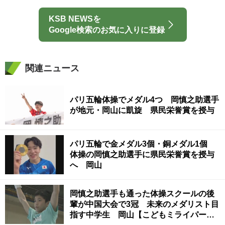
KSB NEWSを
Google検索のお気に入りに登録
関連ニュース
パリ五輪体操でメダル4つ 岡慎之助選手
が地元・岡山に凱旋 県民栄誉賞を授与
パリ五輪で金メダル3個・銅メダル1個
体操の岡慎之助選手に県民栄誉賞を授与
へ 岡山
岡慎之助選手も通った体操スクールの後
輩が中国大会で3冠 未来のメダリスト目
指す中学生 岡山【こどもミライパー