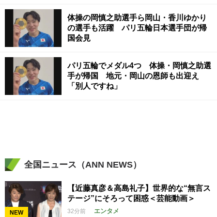
ク】
体操の岡慎之助選手ら岡山・香川ゆかり
の選手も活躍 パリ五輪日本選手団が帰
国会見
パリ五輪でメダル4つ 体操・岡慎之助選
手が帰国 地元・岡山の恩師も出迎え
「別人ですね」
全国ニュース（ANN NEWS）
【近藤真彦＆高島礼子】世界的な“無言ス
テージ”にそろって困惑＜芸能動画＞
エンタメ
32分前
NEW