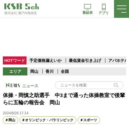
番組表
アプリ
株式会社 瀬戸内海放送
HOTワード
予定価格漏えいか
最低賃金引き上げ
アパホテル
エリア
岡山
香川
全国
ニュース
体操・岡慎之助選手 中3まで通った体操教室で後輩
らに五輪の報告会 岡山
2024/8/26 17:14
岡山
オリンピック・パラリンピック
スポーツ