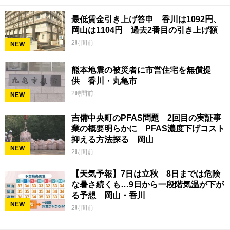
最低賃金引き上げ答申 香川は1092円、
岡山は1104円 過去2番目の引き上げ額
2時間前
NEW
熊本地震の被災者に市営住宅を無償提
供 香川・丸亀市
2時間前
NEW
吉備中央町のPFAS問題 2回目の実証事
業の概要明らかに PFAS濃度下げコスト
抑える方法探る 岡山
NEW
2時間前
【天気予報】7日は立秋 8日までは危険
な暑さ続くも…9日から一段階気温が下が
る予想 岡山・香川
NEW
2時間前