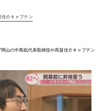
畠佳介キャプテン
岡山の中島聡代表取締役や髙畠佳介キャプテン