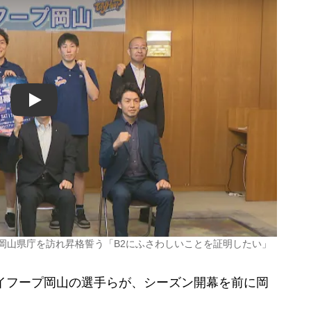
Play
岡山県庁を訪れ昇格誓う「B2にふさわしいことを証明したい」
イフープ岡山の選手らが、シーズン開幕を前に岡
。