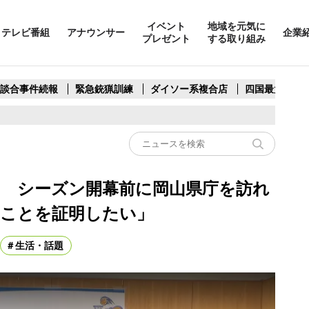
イベント
地域を元気に
テレビ番組
アナウンサー
企業
プレゼント
する取り組み
製談合事件続報
緊急銃猟訓練
ダイソー系複合店
四国最大スリ
山 シーズン開幕前に岡山県庁を訪れ
いことを証明したい」
生活・話題