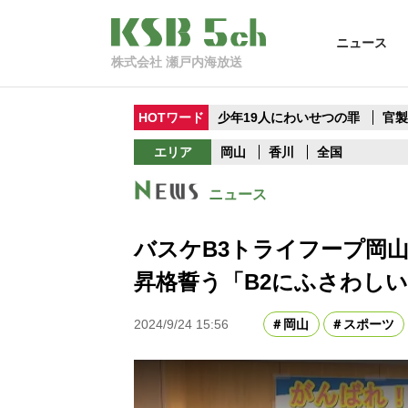
ニュース
株式会社 瀬戸内海放送
HOTワード
少年19人にわいせつの罪
官
エリア
岡山
香川
全国
ニュース
バスケB3トライフープ岡
昇格誓う「B2にふさわし
2024/9/24 15:56
岡山
スポーツ