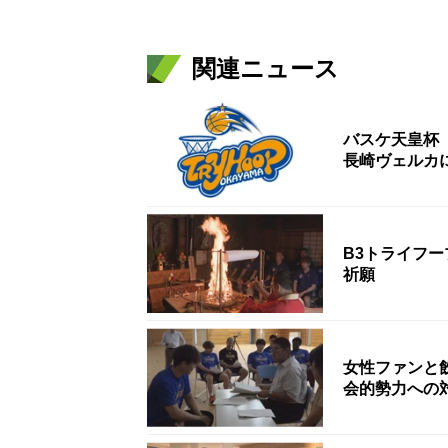
関連ニュース
バスケ天皇杯
長崎ヴェルカ
B3トライフ
祈願
女性ファンと
会的勢力への