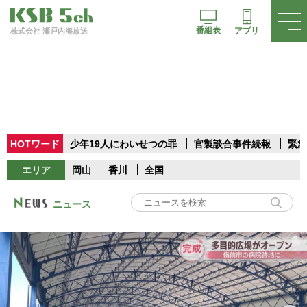
番組表
アプリ
株式会社 瀬戸内海放送
HOTワード
少年19人にわいせつの罪
官製談合事件続報
緊急
エリア
岡山
香川
全国
ニュース