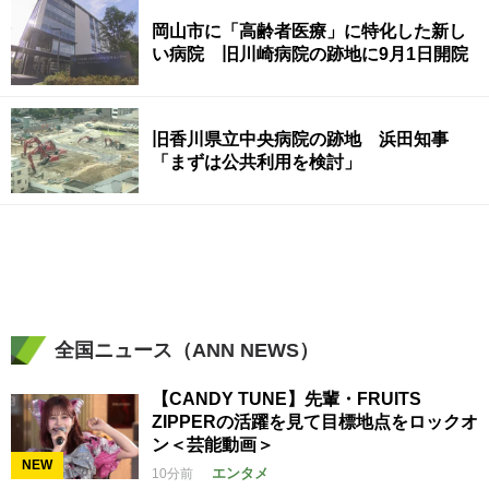
岡山市に「高齢者医療」に特化した新し
い病院 旧川崎病院の跡地に9月1日開院
旧香川県立中央病院の跡地 浜田知事
「まずは公共利用を検討」
全国ニュース（ANN NEWS）
【CANDY TUNE】先輩・FRUITS
ZIPPERの活躍を見て目標地点をロックオ
ン＜芸能動画＞
NEW
エンタメ
10分前