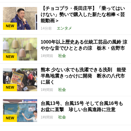
【チョコプラ・長田庄平】「乗ってはい
けない」勢いで購入した新たな相棒＜芸
能動画＞
NEW
エンタメ
14分前
1000年以上歴史ある伝統工芸品の風鈴 涼
やかな音でひとときの涼 栃木・佐野市
社会
1時間前
NEW
熊本 少ない水でも洗濯できる洗剤 能登
半島地震きっかけに開発 断水の八代市
に届く
NEW
社会
1時間前
台風13号、台風15号 そして台風16号も
お盆に直撃 珍しい台風進路に注意
社会
1時間前
NEW