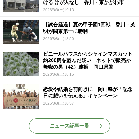
ける けが人なし 香川・東かがわ市
2026/8/8(土)19:13
【試合経過】夏の甲子園1回戦 香川・英
明が関東第一に勝利
2026/8/8(土)18:50
ビニールハウスからシャインマスカット
約200房を盗んだ疑い ネットで販売か
無職の男（42）逮捕 岡山県警
2026/8/8(土)18:15
恋愛や結婚を前向きに 岡山県が「記念
日に想いを伝える」キャンペーン
2026/8/8(土)16:57
ニュース記事一覧