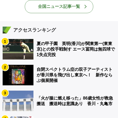
全国ニュース記事一覧
アクセスランキング
1
夏の甲子園 英明(香川)が関東第一(東東
京)との投手戦制す エース冨岡は無四球で
1失点完投
2
自閉スペクトラム症の双子アーティスト
が香川県を飛び出し東京へ！ 新作なら
ぶ個展開催
3
「火が服に燃え移った」86歳女性が救急
搬送 搬送時は意識あり 香川・丸亀市