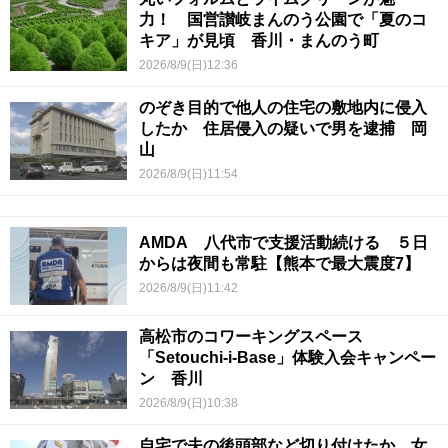
力！ 国営讃岐まんのう公園で「夏のコ
キア」が見頃 香川・まんのう町
2026/8/9(日)12:36
のぞき目的で他人の住宅の敷地内に侵入
したか 住居侵入の疑いで男を逮捕 岡
山
2026/8/9(日)11:54
AMDA 八代市で支援活動続ける ５日
からは夜間も常駐【熊本で最大震度7】
2026/8/9(日)11:42
高松市のコワーキングスペース
「Setouchi-i-Base」体験入会キャンペー
ン 香川
2026/8/9(日)10:38
自宅で夫の後頭部など切り付けたか…女