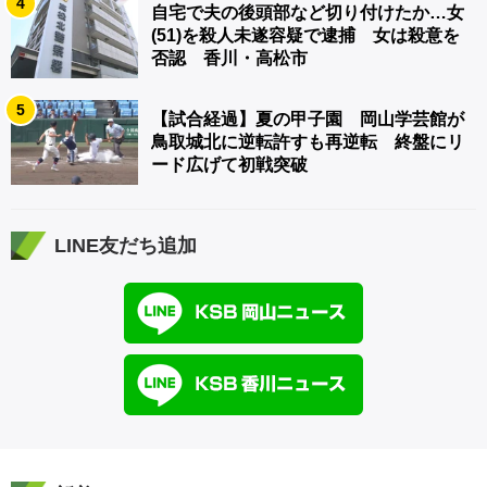
4
自宅で夫の後頭部など切り付けたか…女
(51)を殺人未遂容疑で逮捕 女は殺意を
否認 香川・高松市
5
【試合経過】夏の甲子園 岡山学芸館が
鳥取城北に逆転許すも再逆転 終盤にリ
ード広げて初戦突破
LINE友だち追加