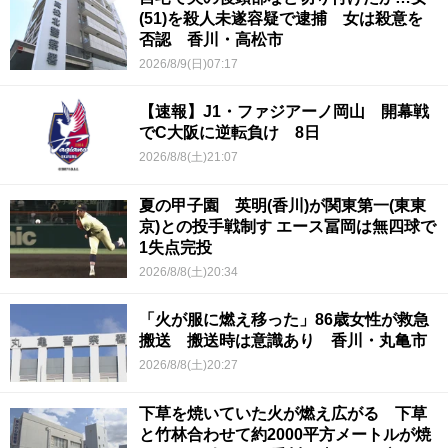
(51)を殺人未遂容疑で逮捕 女は殺意を
否認 香川・高松市
2026/8/9(日)07:17
【速報】J1・ファジアーノ岡山 開幕戦
でC大阪に逆転負け 8日
2026/8/8(土)21:07
夏の甲子園 英明(香川)が関東第一(東東
京)との投手戦制す エース冨岡は無四球で
1失点完投
2026/8/8(土)20:34
「火が服に燃え移った」86歳女性が救急
搬送 搬送時は意識あり 香川・丸亀市
2026/8/8(土)20:27
下草を焼いていた火が燃え広がる 下草
と竹林合わせて約2000平方メートルが焼