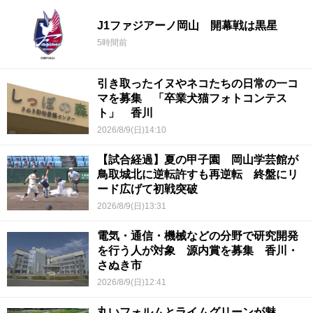
J1ファジアーノ岡山 開幕戦は黒星
5時間前
引き取ったイヌやネコたちの日常の一コ
マを募集 「卒業犬猫フォトコンテス
ト」 香川
2026/8/9(日)14:10
【試合経過】夏の甲子園 岡山学芸館が
鳥取城北に逆転許すも再逆転 終盤にリ
ード広げて初戦突破
2026/8/9(日)13:31
電気・通信・機械などの分野で研究開発
を行う人が対象 源内賞を募集 香川・
さぬき市
2026/8/9(日)12:41
丸いフォルムとライムグリーンが魅