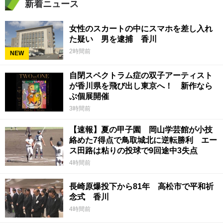
新着ニュース
女性のスカートの中にスマホを差し入れ
た疑い 男を逮捕 香川
2時間前
NEW
自閉スペクトラム症の双子アーティスト
が香川県を飛び出し東京へ！ 新作なら
ぶ個展開催
3時間前
【速報】夏の甲子園 岡山学芸館が小技
絡めた7得点で鳥取城北に逆転勝利 エー
ス田路は粘りの投球で9回途中3失点
4時間前
長崎原爆投下から81年 高松市で平和祈
念式 香川
4時間前