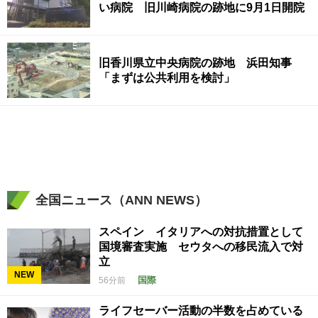
い病院 旧川崎病院の跡地に9月1日開院
旧香川県立中央病院の跡地 浜田知事
「まずは公共利用を検討」
全国ニュース（ANN NEWS）
スペイン イタリアへの対抗措置として
国境審査実施 セウタへの移民流入で対
立
NEW
国際
56分前
ライフセーバー活動の半数を占めている