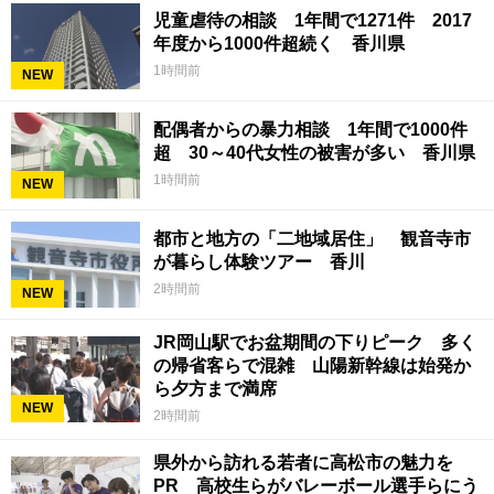
児童虐待の相談 1年間で1271件 2017
年度から1000件超続く 香川県
1時間前
NEW
配偶者からの暴力相談 1年間で1000件
超 30～40代女性の被害が多い 香川県
1時間前
NEW
都市と地方の「二地域居住」 観音寺市
が暮らし体験ツアー 香川
2時間前
NEW
JR岡山駅でお盆期間の下りピーク 多く
の帰省客らで混雑 山陽新幹線は始発か
ら夕方まで満席
NEW
2時間前
県外から訪れる若者に高松市の魅力を
PR 高校生らがバレーボール選手らにう