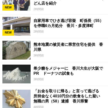
どん店を紹介
NEW
2時間前
自家用車でひき逃げ容疑 町係長（55）
を停職6カ月処分 香川・多度津町
2時間前
NEW
熊本地震の被災者に県営住宅を提供 香
川県
3時間前
希少糖をメジャーに 香川大生が大阪で
PR ドーナツの試食も
3時間前
「お金を取りに帰る」と言って逃げる
所持金なく4010円分の飲食をした疑い
無職の男（58）逮捕 香川県警
4時間前