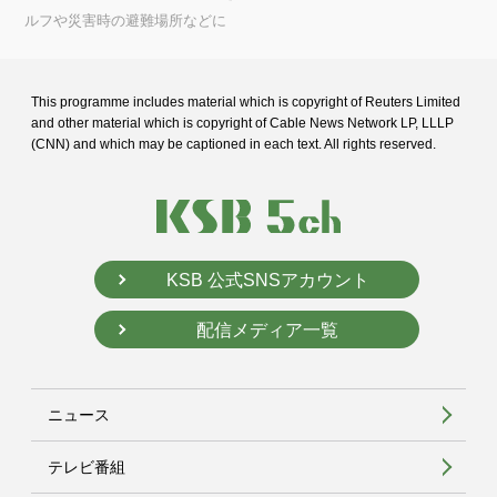
ルフや災害時の避難場所などに
This programme includes material which is copyright of Reuters Limited
and
other material which is copyright of Cable News Network LP, LLLP
(CNN) and
which may be captioned in each text. All rights reserved.
KSB 公式SNSアカウント
配信メディア一覧
ニュース
テレビ番組