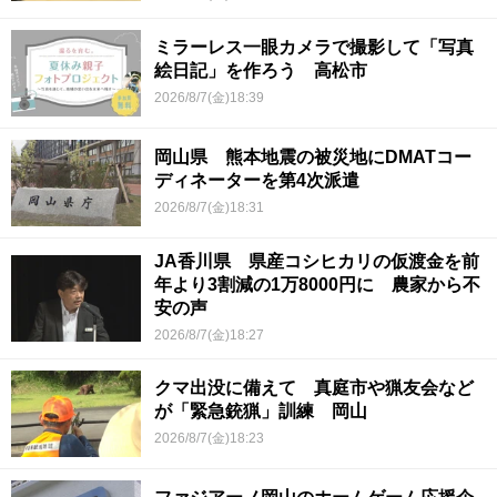
ミラーレス一眼カメラで撮影して「写真
絵日記」を作ろう 高松市
2026/8/7(金)18:39
岡山県 熊本地震の被災地にDMATコー
ディネーターを第4次派遣
2026/8/7(金)18:31
JA香川県 県産コシヒカリの仮渡金を前
年より3割減の1万8000円に 農家から不
安の声
2026/8/7(金)18:27
クマ出没に備えて 真庭市や猟友会など
が「緊急銃猟」訓練 岡山
2026/8/7(金)18:23