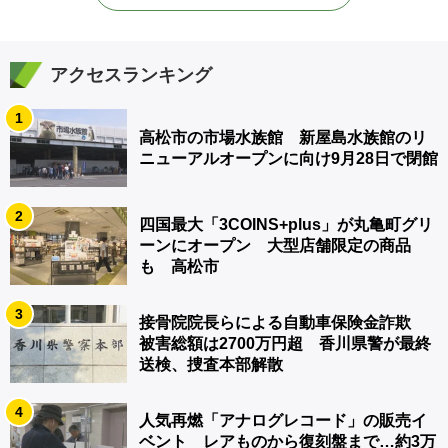
アクセスランキング
1
高松市の市場水族館 新屋島水族館のリ
ニューアルオープンに向け9月28日で閉館
2
四国最大「3COINS+plus」が丸亀町グリ
ーンにオープン 大型店舗限定の商品
も 高松市
3
接骨院院長らによる自動車保険金詐欺
被害総額は2700万円超 香川県警が最終
送検、捜査本部解散
4
人気再燃「アナログレコード」の販売イ
ベント レアものから復刻盤まで…約3万