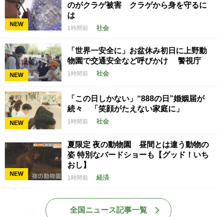
のがクラゲ被害 クラゲから身を守るに
は
NEW
社会
1時間前
「世界一安全に」お盆休み初日に上野動
物園で交通安全など呼びかけ 警視庁
社会
1時間前
NEW
「この日しかない」“888の日”婚姻届が
続々 「笑顔がたえない家庭に」
社会
1時間前
NEW
夏限定 夜の動物園 昼間とは違う動物の
姿 特別なバードショーも【グッド！いち
おし】
NEW
経済
1時間前
全国ニュース記事一覧