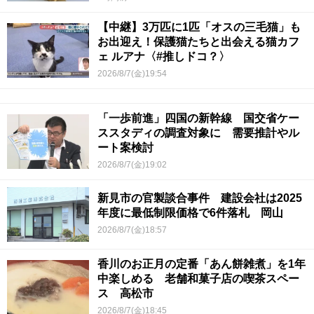
【中継】3万匹に1匹「オスの三毛猫」も
お出迎え！保護猫たちと出会える猫カフ
ェ ルアナ〈#推しドコ？〉
2026/8/7(金)19:54
「一歩前進」四国の新幹線 国交省ケー
ススタディの調査対象に 需要推計やル
ート案検討
2026/8/7(金)19:02
新見市の官製談合事件 建設会社は2025
年度に最低制限価格で6件落札 岡山
2026/8/7(金)18:57
香川のお正月の定番「あん餅雑煮」を1年
中楽しめる 老舗和菓子店の喫茶スペー
ス 高松市
2026/8/7(金)18:45