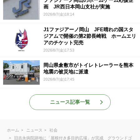
ファジアーノ岡山のホームゲーム応援企
画 JR西日本岡山支社が実施
2026/8/7(金)18:14
J1ファジアーノ岡山 JFE晴れの国スタ
ジアムで開催の第2節長崎戦 ホームエリ
アのチケット完売
2026/8/7(金)17:53
岡山県倉敷市がトイレトレーラーを熊本
地震の被災地に派遣
2026/8/7(金)17:45
ニュース記事一覧
ホーム
ニュース
社会
旧吉永病院跡地に「屋根付き多目的広場」が完成 グラウンドゴ