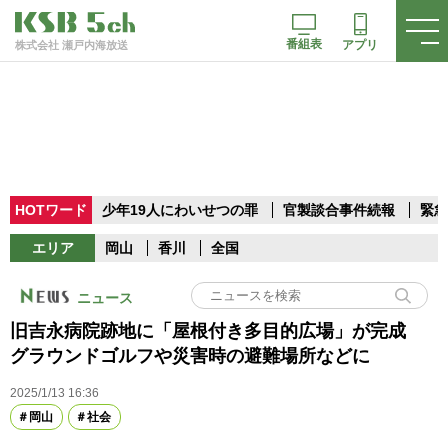
番組表
アプリ
株式会社 瀬戸内海放送
HOTワード
少年19人にわいせつの罪
官製談合事件続報
緊急
エリア
岡山
香川
全国
ニュース
旧吉永病院跡地に「屋根付き多目的広場」が完成
グラウンドゴルフや災害時の避難場所などに
2025/1/13 16:36
岡山
社会