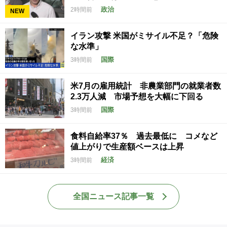
政治
2時間前
NEW
イラン攻撃 米国がミサイル不足？「危険
な水準」
国際
3時間前
米7月の雇用統計 非農業部門の就業者数
2.3万人減 市場予想を大幅に下回る
国際
3時間前
食料自給率37％ 過去最低に コメなど
値上がりで生産額ベースは上昇
経済
3時間前
全国ニュース記事一覧