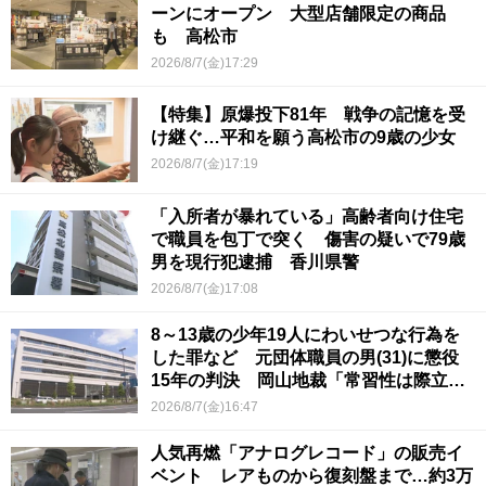
ーンにオープン 大型店舗限定の商品
も 高松市
2026/8/7(金)17:29
【特集】原爆投下81年 戦争の記憶を受
け継ぐ…平和を願う高松市の9歳の少女
2026/8/7(金)17:19
「入所者が暴れている」高齢者向け住宅
で職員を包丁で突く 傷害の疑いで79歳
男を現行犯逮捕 香川県警
2026/8/7(金)17:08
8～13歳の少年19人にわいせつな行為を
した罪など 元団体職員の男(31)に懲役
15年の判決 岡山地裁「常習性は際立っ
ていて被害結果も非常に重い」
2026/8/7(金)16:47
人気再燃「アナログレコード」の販売イ
ベント レアものから復刻盤まで…約3万