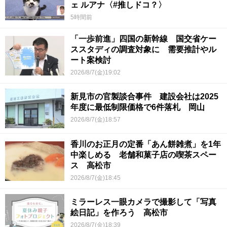
ェ ルアナ〈#推しドコ？〉
5時間前
「一歩前進」四国の新幹線 国交省ケー
ススタディの調査対象に 需要推計やル
ート案検討
2026/8/7(金)19:02
新見市の官製談合事件 建設会社は2025
年度に最低制限価格で6件落札 岡山
2026/8/7(金)18:57
香川のお正月の定番「あん餅雑煮」を1年
中楽しめる 老舗和菓子店の喫茶スペー
ス 高松市
2026/8/7(金)18:45
ミラーレス一眼カメラで撮影して「写真
絵日記」を作ろう 高松市
2026/8/7(金)18:39