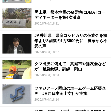
岡山県 熊本地震の被災地にDMATコー
ディネーターを第4次派遣
2026/8/7(金)18:31
JA香川県 県産コシヒカリの仮渡金を前
年より3割減の1万8000円に 農家から不
安の声
2026/8/7(金)18:27
クマ出没に備えて 真庭市や猟友会など
が「緊急銃猟」訓練 岡山
2026/8/7(金)18:23
ファジアーノ岡山のホームゲーム応援企
画 JR西日本岡山支社が実施
2026/8/7(金)18:14