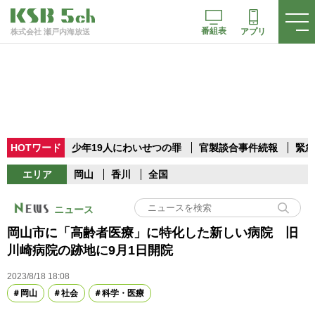
番組表
アプリ
株式会社 瀬戸内海放送
HOTワード
少年19人にわいせつの罪
官製談合事件続報
緊急
エリア
岡山
香川
全国
ニュース
岡山市に「高齢者医療」に特化した新しい病院 旧
川崎病院の跡地に9月1日開院
2023/8/18 18:08
岡山
社会
科学・医療