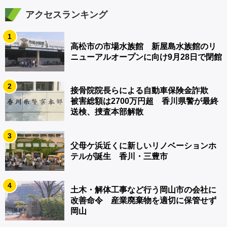
アクセスランキング
1
高松市の市場水族館 新屋島水族館のリ
ニューアルオープンに向け9月28日で閉館
2
接骨院院長らによる自動車保険金詐欺
被害総額は2700万円超 香川県警が最終
送検、捜査本部解散
3
父母ケ浜近くに新しいリノベーションホ
テルが誕生 香川・三豊市
4
土木・解体工事など行う岡山市の会社に
改善命令 産業廃棄物を適切に保管せず
岡山