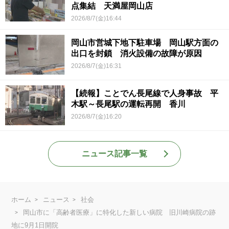
点集結 天満屋岡山店
2026/8/7(金)16:44
岡山市営城下地下駐車場 岡山駅方面の
出口を封鎖 消火設備の故障が原因
2026/8/7(金)16:31
【続報】ことでん長尾線で人身事故 平
木駅～長尾駅の運転再開 香川
2026/8/7(金)16:20
ニュース記事一覧
ホーム
ニュース
社会
岡山市に「高齢者医療」に特化した新しい病院 旧川崎病院の跡
地に9月1日開院