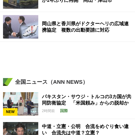
が1年ぶりに再開 岡山・津山市
岡山県と香川県がドクターヘリの広域連
携協定 複数の出動要請に対応
全国ニュース（ANN NEWS）
パキスタン・サウジ・トルコの3カ国が共
同防衛協定 「米国頼み」からの脱却か
国際
2時間前
NEW
中道・立憲・公明 合流をめぐり食い違
い 合流先は中道？立憲？