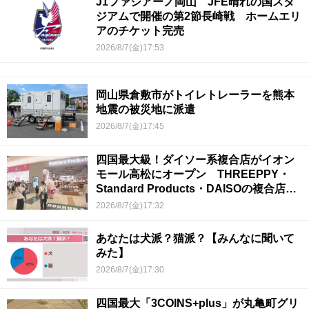
J1ファジアーノ岡山 JFE晴れの国スタ
ジアムで開催の第2節長崎戦 ホームエリ
アのチケット完売
2026/8/7(金)17:53
岡山県倉敷市がトイレトレーラーを熊本
地震の被災地に派遣
2026/8/7(金)17:45
四国最大級！ダイソー系複合店がイオン
モール高松にオープン THREEPPY・
Standard Products・DAISOの複合店は
香川県初
2026/8/7(金)17:32
あなたは犬派？猫派？【みんなに聞いて
みた】
2026/8/7(金)17:30
四国最大「3COINS+plus」が丸亀町グリ