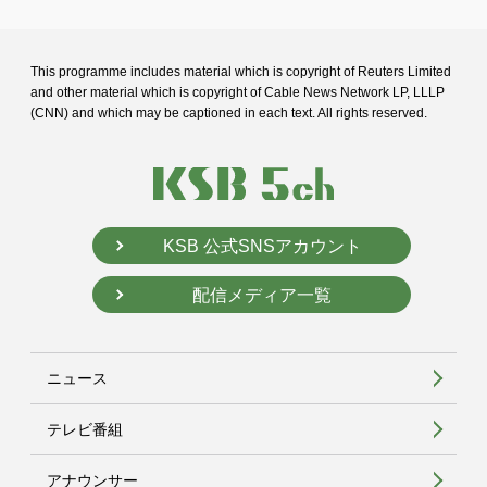
This programme includes material which is copyright of Reuters Limited
and
other material which is copyright of Cable News Network LP, LLLP
(CNN) and
which may be captioned in each text. All rights reserved.
KSB 公式SNSアカウント
配信メディア一覧
ニュース
テレビ番組
アナウンサー