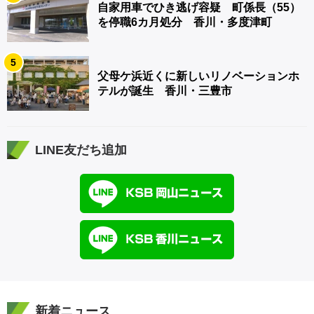
自家用車でひき逃げ容疑 町係長（55）
を停職6カ月処分 香川・多度津町
5
父母ケ浜近くに新しいリノベーションホ
テルが誕生 香川・三豊市
LINE友だち追加
新着ニュース