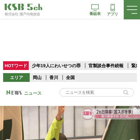
番組表
アプリ
株式会社 瀬戸内海放送
HOTワード
少年19人にわいせつの罪
官製談合事件続報
緊急
エリア
岡山
香川
全国
ニュース