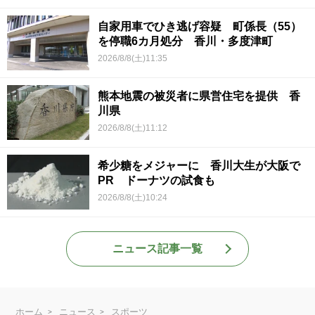
自家用車でひき逃げ容疑 町係長（55）
を停職6カ月処分 香川・多度津町
2026/8/8(土)11:35
熊本地震の被災者に県営住宅を提供 香
川県
2026/8/8(土)11:12
希少糖をメジャーに 香川大生が大阪で
PR ドーナツの試食も
2026/8/8(土)10:24
ニュース記事一覧
ホーム
ニュース
スポーツ