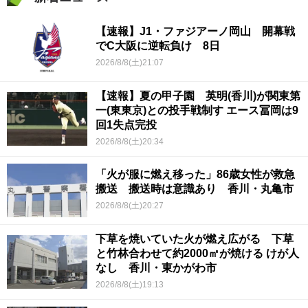
【速報】J1・ファジアーノ岡山 開幕戦
でC大阪に逆転負け 8日
2026/8/8(土)21:07
【速報】夏の甲子園 英明(香川)が関東第
一(東東京)との投手戦制す エース冨岡は9
回1失点完投
2026/8/8(土)20:34
「火が服に燃え移った」86歳女性が救急
搬送 搬送時は意識あり 香川・丸亀市
2026/8/8(土)20:27
下草を焼いていた火が燃え広がる 下草
と竹林合わせて約2000㎡が焼ける けが人
なし 香川・東かがわ市
2026/8/8(土)19:13