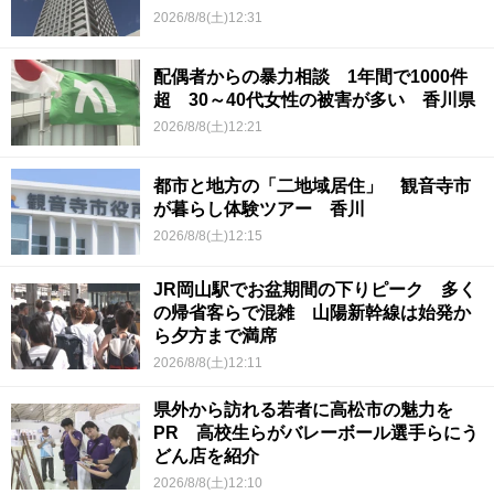
2026/8/8(土)12:31
配偶者からの暴力相談 1年間で1000件
超 30～40代女性の被害が多い 香川県
2026/8/8(土)12:21
都市と地方の「二地域居住」 観音寺市
が暮らし体験ツアー 香川
2026/8/8(土)12:15
JR岡山駅でお盆期間の下りピーク 多く
の帰省客らで混雑 山陽新幹線は始発か
ら夕方まで満席
2026/8/8(土)12:11
県外から訪れる若者に高松市の魅力を
PR 高校生らがバレーボール選手らにう
どん店を紹介
2026/8/8(土)12:10