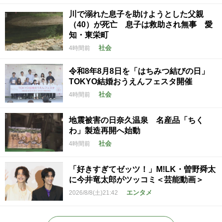
川で溺れた息子を助けようとした父親
（40）が死亡 息子は救助され無事 愛
知・東栄町
社会
4時間前
令和8年8月8日を「はちみつ結びの日」
TOKYO結婚おうえんフェスタ開催
社会
4時間前
地震被害の日奈久温泉 名産品「ちく
わ」製造再開へ始動
社会
4時間前
「好きすぎてゼッツ！」M!LK・曽野舜太
に今井竜太郎がツッコミ＜芸能動画＞
エンタメ
2026/8/8(土)21:42