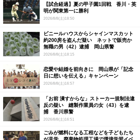
【試合経過】夏の甲子園1回戦 香川・英
明が関東第一に勝利
2026/8/8(土)18:50
ビニールハウスからシャインマスカット
約200房を盗んだ疑い ネットで販売か
無職の男（42）逮捕 岡山県警
2026/8/8(土)18:15
恋愛や結婚を前向きに 岡山県が「記念
日に想いを伝える」キャンペーン
2026/8/8(土)16:57
「お前 潰すからな」ストーカー規制法違
反の疑い 縫製作業員の女（43）を逮
捕 香川県警
2026/8/8(土)16:51
ごみが燃料になる工程などを子どもたち
が見学 廃棄物処理工場で環境学習イベ