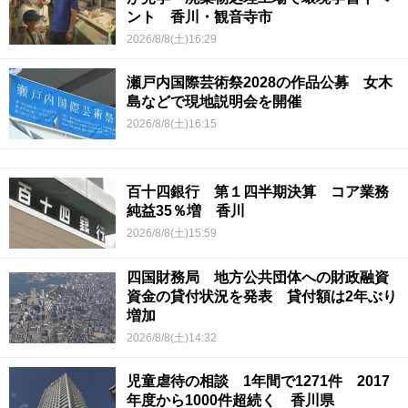
ント 香川・観音寺市
2026/8/8(土)16:29
瀬戸内国際芸術祭2028の作品公募 女木
島などで現地説明会を開催
2026/8/8(土)16:15
百十四銀行 第１四半期決算 コア業務
純益35％増 香川
2026/8/8(土)15:59
四国財務局 地方公共団体への財政融資
資金の貸付状況を発表 貸付額は2年ぶり
増加
2026/8/8(土)14:32
児童虐待の相談 1年間で1271件 2017
年度から1000件超続く 香川県