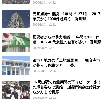
2026/8/8(土)14:32
児童虐待の相談 1年間で1271件 2017
年度から1000件超続く 香川県
2026/8/8(土)12:31
配偶者からの暴力相談 1年間で1000件
超 30～40代女性の被害が多い 香川県
2026/8/8(土)12:21
都市と地方の「二地域居住」 観音寺市
が暮らし体験ツアー 香川
2026/8/8(土)12:15
JR岡山駅でお盆期間の下りピーク 多く
の帰省客らで混雑 山陽新幹線は始発か
ら夕方まで満席
2026/8/8(土)12:11