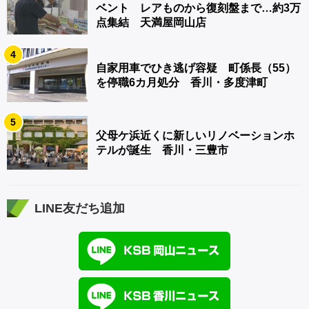
ベント レアものから復刻盤まで…約3万
点集結 天満屋岡山店
4
自家用車でひき逃げ容疑 町係長（55）
を停職6カ月処分 香川・多度津町
5
父母ケ浜近くに新しいリノベーションホ
テルが誕生 香川・三豊市
LINE友だち追加