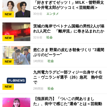
「好きすぎてゼッツ！」M!LK・曽野舜太
に今井竜太郎がツッコミ＜芸能動画＞
エンタメ
30分前
NEW
茨城の海岸でベトナム国籍の男性2人が溺
れ1人死亡 「離岸流」に巻き込まれたか
社会
32分前
NEW
悠仁さま 野菜の皮むき朝食づくり “3週間
ぶりのピーラー”
社会
1時間前
NEW
九州電力ラグビー部フィジー出身サイモ
ニ・ヴニランギ選手（26）急死 熱中症
で
NEW
社会
2時間前
【指原莉乃】「ついこの間ありまし
た」、街中で感じた“運命”とは＜芸能動