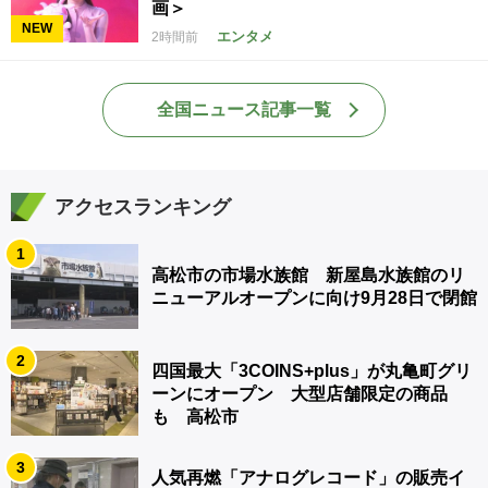
画＞
NEW
エンタメ
2時間前
全国ニュース記事一覧
アクセスランキング
1
高松市の市場水族館 新屋島水族館のリ
ニューアルオープンに向け9月28日で閉館
2
四国最大「3COINS+plus」が丸亀町グリ
ーンにオープン 大型店舗限定の商品
も 高松市
3
人気再燃「アナログレコード」の販売イ