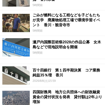
5時間前
ごみが燃料になる工程などを子どもたち
が見学 廃棄物処理工場で環境学習イベ
ント 香川・観音寺市
5時間前
瀬戸内国際芸術祭2028の作品公募 女木
島などで現地説明会を開催
5時間前
百十四銀行 第１四半期決算 コア業務
純益35％増 香川
2026/8/8(土)15:59
四国財務局 地方公共団体への財政融資
資金の貸付状況を発表 貸付額は2年ぶり
増加