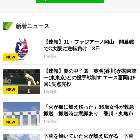
新着ニュース
【速報】J1・ファジアーノ岡山 開幕戦
でC大阪に逆転負け 8日
1時間前
NEW
【速報】夏の甲子園 英明(香川)が関東第
一(東東京)との投手戦制す エース冨岡は9
回1失点完投
NEW
1時間前
「火が服に燃え移った」86歳女性が救急
搬送 搬送時は意識あり 香川・丸亀市
1時間前
NEW
下草を焼いていた火が燃え広がる 下草