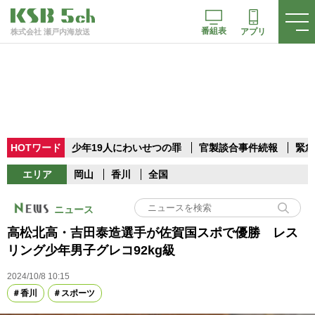
番組表
アプリ
株式会社 瀬戸内海放送
HOTワード
少年19人にわいせつの罪
官製談合事件続報
緊急
エリア
岡山
香川
全国
ニュース
高松北高・吉田泰造選手が佐賀国スポで優勝 レス
リング少年男子グレコ92kg級
2024/10/8 10:15
香川
スポーツ