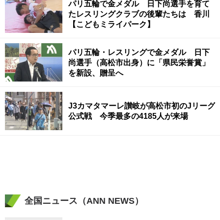
パリ五輪で金メダル 日下尚選手を育て
たレスリングクラブの後輩たちは 香川
【こどもミライパーク】
パリ五輪・レスリングで金メダル 日下
尚選手（高松市出身）に「県民栄誉賞」
を新設、贈呈へ
J3カマタマーレ讃岐が高松市初のJリーグ
公式戦 今季最多の4185人が来場
全国ニュース（ANN NEWS）