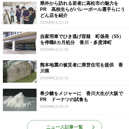
県外から訪れる若者に高松市の魅力を
PR 高校生らがバレーボール選手らにう
どん店を紹介
2026/8/8(土)12:10
自家用車でひき逃げ容疑 町係長（55）
を停職6カ月処分 香川・多度津町
2026/8/8(土)11:35
熊本地震の被災者に県営住宅を提供 香
川県
2026/8/8(土)11:12
希少糖をメジャーに 香川大生が大阪で
PR ドーナツの試食も
2026/8/8(土)10:24
ニュース記事一覧