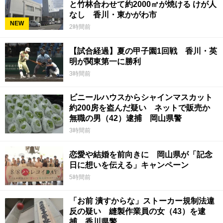
と竹林合わせて約2000㎡が焼ける けが人
なし 香川・東かがわ市
NEW
2時間前
【試合経過】夏の甲子園1回戦 香川・英
明が関東第一に勝利
3時間前
ビニールハウスからシャインマスカット
約200房を盗んだ疑い ネットで販売か
無職の男（42）逮捕 岡山県警
3時間前
恋愛や結婚を前向きに 岡山県が「記念
日に想いを伝える」キャンペーン
5時間前
「お前 潰すからな」ストーカー規制法違
反の疑い 縫製作業員の女（43）を逮
捕 香川県警