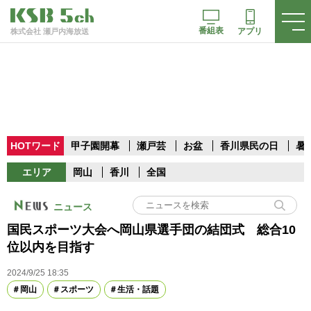
番組表
アプリ
株式会社 瀬戸内海放送
HOTワード
甲子園開幕
瀬戸芸
お盆
香川県民の日
暑
エリア
岡山
香川
全国
ニュース
国民スポーツ大会へ岡山県選手団の結団式 総合10
位以内を目指す
2024/9/25 18:35
岡山
スポーツ
生活・話題