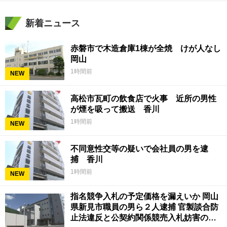
新着ニュース
赤磐市で木造倉庫1棟が全焼 けが人なし
岡山
1時間前
NEW
高松市瓦町の飲食店で火事 近所の男性
が煙を吸って搬送 香川
1時間前
NEW
不同意性交等の疑いで会社員の男を逮
捕 香川
1時間前
NEW
指名競争入札の予定価格を漏えいか 岡山
県新見市職員の男ら２人逮捕 官製談合防
止法違反と公契約関係競売入札妨害の疑