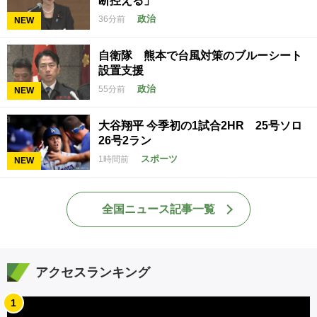
断控える」
政治
36分前
NEW
自衛隊 熊本で台風対策のブルーシート
設置支援
政治
55分前
NEW
大谷翔平 今季初の1試合2HR 25号ソロ
26号2ラン
スポーツ
1時間前
NEW
全国ニュース記事一覧
アクセスランキング
1