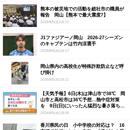
熊本の被災地での活動を総社市の職員が
報告 岡山【熊本で最大震度7】
2026/8/5(水)18:21
J1ファジアーノ岡山 2026-27シーズン
のキャプテンは竹内涼選手
2026/8/5(水)18:17
岡山県内の高校生が特殊詐欺防止など呼
び掛け
2026/8/5(水)18:11
【天気予報】6日(木)は津山市で38℃ 岡
山市と高松市は36℃予想…熱中症対策
を 9日(日)にいったん猛烈な暑さ落ち着
くか
2026/8/5(水)18:09
香川県民の日 小中学校の対応は？ 16