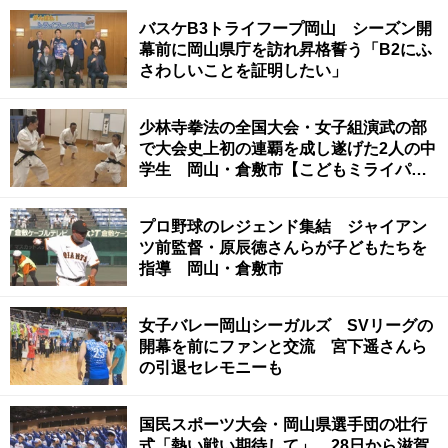
バスケB3トライフープ岡山 シーズン開
幕前に岡山県庁を訪れ昇格誓う「B2にふ
さわしいことを証明したい」
少林寺拳法の全国大会・女子組演武の部
で大会史上初の連覇を成し遂げた2人の中
学生 岡山・倉敷市【こどもミライパー
ク】
プロ野球のレジェンド集結 ジャイアン
ツ前監督・原辰徳さんらが子どもたちを
指導 岡山・倉敷市
女子バレー岡山シーガルズ SVリーグの
開幕を前にファンと交流 宮下遥さんら
の引退セレモニーも
国民スポーツ大会・岡山県選手団の壮行
式「熱い戦い期待して」 28日から滋賀