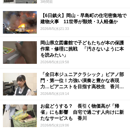
い
3時間前
【6日鎮火】岡山・早島町の住宅密集地で
建物火事 11世帯が類焼・3人軽傷か
2026/8/5(水)21:33
岡山県立図書館で子どもたちが本の保護
作業・修理に挑戦 「汚さないように本
を読みたい」
2026/8/5(水)19:58
「全日本ジュニアクラシック」ピアノ部
門・第一位！力強い演奏と豊かな表現
力…ピアニストを目指す高校生 香川
【青春のキセキ】
2026/8/5(水)19:14
お盆どうする？ 長引く物価高が「帰
省」にも影響 自宅で過ごす人向けに新
たなサービスも 香川
2026/8/5(水)19:06