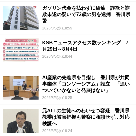
ガソリン代金を払わずに給油 詐欺と詐
欺未遂の疑いで72歳の男を逮捕 香川県
警
2026/8/5(水)18:59
KSBニュースアクセス数ランキング 7
月29日～8月4日
2026/8/5(水)18:44
AI産業の先進県を目指し 香川県が共同
事業体「コンソーシアム」設立 「追い
ついていかないと発展はない」
2026/8/5(水)18:25
元ALTの生徒へのわいせつ容疑 香川県
教委は被害把握も警察に相談せず…対応
検証へ
2026/8/5(水)18:24