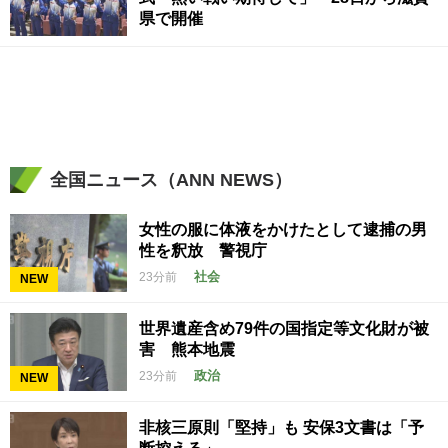
県で開催
全国ニュース（ANN NEWS）
女性の服に体液をかけたとして逮捕の男
性を釈放 警視庁
社会
23分前
NEW
世界遺産含め79件の国指定等文化財が被
害 熊本地震
政治
23分前
NEW
非核三原則「堅持」も 安保3文書は「予