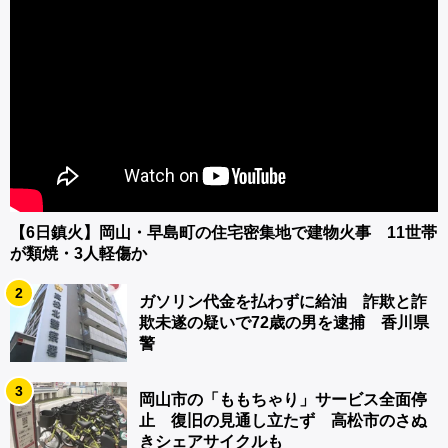
【6日鎮火】岡山・早島町の住宅密集地で建物火事 11世帯
が類焼・3人軽傷か
2
ガソリン代金を払わずに給油 詐欺と詐
欺未遂の疑いで72歳の男を逮捕 香川県
警
3
岡山市の「ももちゃり」サービス全面停
止 復旧の見通し立たず 高松市のさぬ
きシェアサイクルも