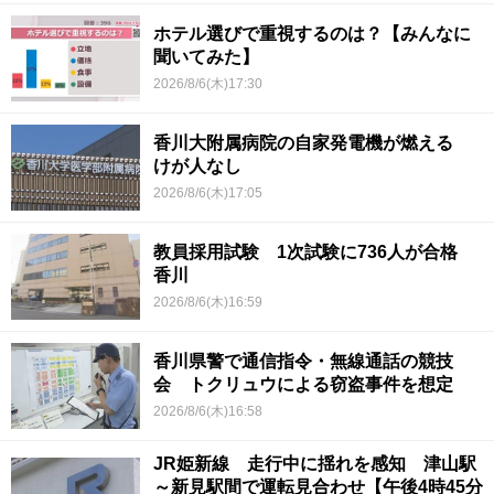
ホテル選びで重視するのは？【みんなに
聞いてみた】
2026/8/6(木)17:30
香川大附属病院の自家発電機が燃える
けが人なし
2026/8/6(木)17:05
教員採用試験 1次試験に736人が合格
香川
2026/8/6(木)16:59
香川県警で通信指令・無線通話の競技
会 トクリュウによる窃盗事件を想定
2026/8/6(木)16:58
JR姫新線 走行中に揺れを感知 津山駅
～新見駅間で運転見合わせ【午後4時45分