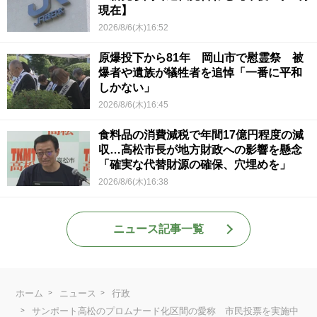
現在】
2026/8/6(木)16:52
原爆投下から81年 岡山市で慰霊祭 被
爆者や遺族が犠牲者を追悼「一番に平和
しかない」
2026/8/6(木)16:45
食料品の消費減税で年間17億円程度の減
収…高松市長が地方財政への影響を懸念
「確実な代替財源の確保、穴埋めを」
2026/8/6(木)16:38
ニュース記事一覧
ホーム
ニュース
行政
サンポート高松のプロムナード化区間の愛称 市民投票を実施中