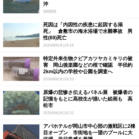
沖
5時間前
死因は「内因性の疾患に起因する溺
死」 倉敷市の海水浴場で水難事故 男
性(69)死亡
2026/8/6(木)19:16
特定外来生物クビアカツヤカミキリの被
害 岡山後楽園などの桜で確認 半径約
2km以内の学校や公園を調査へ
2026/8/6(木)18:33
原爆の悲惨さ伝えるパネル展 被爆者の
記憶をもとに高校生が描いた絵画も 高
松市
2026/8/6(木)18:31
アパホテルが岡山市中心部の激戦区に2棟
目オープン 市街地を一望のプールに大