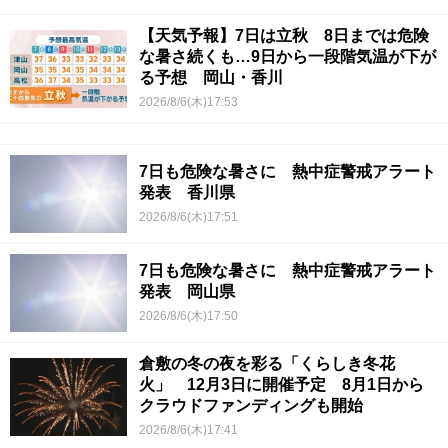
【天気予報】7日は立秋 8日までは危険
な暑さ続くも…9日から一段階気温が下が
る予想 岡山・香川
2026/8/6(木)17:53
7日も危険な暑さに 熱中症警戒アラート
発表 香川県
2026/8/6(木)17:51
7日も危険な暑さに 熱中症警戒アラート
発表 岡山県
2026/8/6(木)17:50
倉敷の冬の夜を彩る「くらしき冬花
火」 12月3日に開催予定 8月1日から
クラウドファンディングも開始
2026/8/6(木)17:41