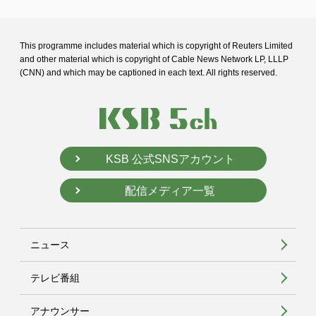
This programme includes material which is copyright of Reuters Limited
and
other material which is copyright of Cable News Network LP, LLLP
(CNN) and
which may be captioned in each text. All rights reserved.
KSB 公式SNSアカウント
配信メディア一覧
ニュース
テレビ番組
アナウンサー