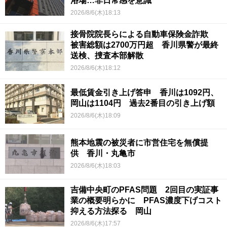
浴場…非日常感を意識
2026/8/6(木)18:13
接骨院院長らによる自動車保険金詐欺
被害総額は2700万円超 香川県警が最終
送検、捜査本部解散
2026/8/6(木)18:12
最低賃金引き上げ答申 香川は1092円、
岡山は1104円 過去2番目の引き上げ額
2026/8/6(木)18:09
熊本地震の被災者に市営住宅を無償提
供 香川・丸亀市
2026/8/6(木)18:03
吉備中央町のPFAS問題 2回目の実証事
業の概要明らかに PFAS濃度下げコスト
抑える方法探る 岡山
2026/8/6(木)17:57