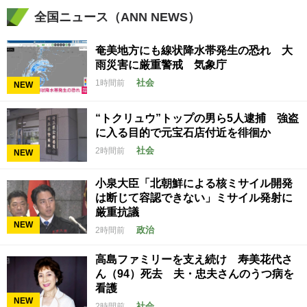
全国ニュース（ANN NEWS）
奄美地方にも線状降水帯発生の恐れ 大
雨災害に厳重警戒 気象庁
社会
1時間前
NEW
“トクリュウ”トップの男ら5人逮捕 強盗
に入る目的で元宝石店付近を徘徊か
社会
2時間前
NEW
小泉大臣「北朝鮮による核ミサイル開発
は断じて容認できない」ミサイル発射に
厳重抗議
NEW
政治
2時間前
高島ファミリーを支え続け 寿美花代さ
ん（94）死去 夫・忠夫さんのうつ病を
看護
NEW
社会
2時間前