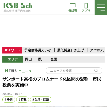
番組表
アプリ
株式会社 瀬戸内海放送
HOTワード
予定価格漏えいか
最低賃金引き上げ
アパホテル
エリア
岡山
香川
全国
ニュース
サンポート高松のプロムナード化区間の愛称 市民
投票を実施中
2025/2/7 16:37
香川
行政
生活・話題