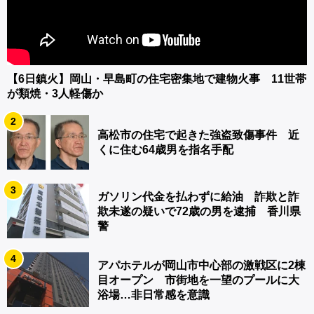
【6日鎮火】岡山・早島町の住宅密集地で建物火事 11世帯
が類焼・3人軽傷か
2
高松市の住宅で起きた強盗致傷事件 近
くに住む64歳男を指名手配
3
ガソリン代金を払わずに給油 詐欺と詐
欺未遂の疑いで72歳の男を逮捕 香川県
警
4
アパホテルが岡山市中心部の激戦区に2棟
目オープン 市街地を一望のプールに大
浴場…非日常感を意識