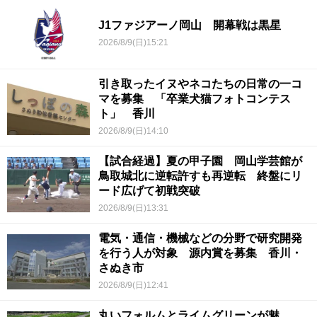
J1ファジアーノ岡山 開幕戦は黒星
2026/8/9(日)15:21
引き取ったイヌやネコたちの日常の一コ
マを募集 「卒業犬猫フォトコンテス
ト」 香川
2026/8/9(日)14:10
【試合経過】夏の甲子園 岡山学芸館が
鳥取城北に逆転許すも再逆転 終盤にリ
ード広げて初戦突破
2026/8/9(日)13:31
電気・通信・機械などの分野で研究開発
を行う人が対象 源内賞を募集 香川・
さぬき市
2026/8/9(日)12:41
丸いフォルムとライムグリーンが魅