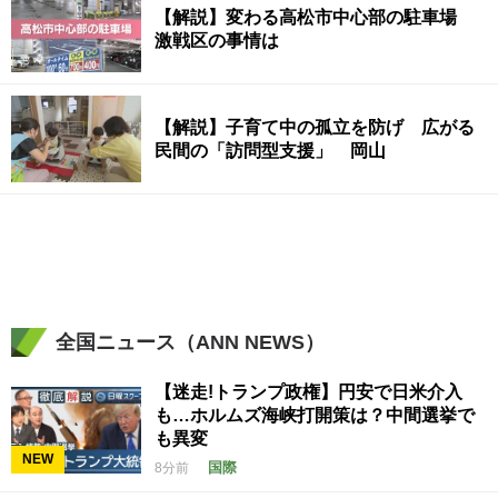
【解説】変わる高松市中心部の駐車場
激戦区の事情は
【解説】子育て中の孤立を防げ 広がる
民間の「訪問型支援」 岡山
全国ニュース（ANN NEWS）
【迷走!トランプ政権】円安で日米介入
も…ホルムズ海峡打開策は？中間選挙で
も異変
NEW
国際
8分前