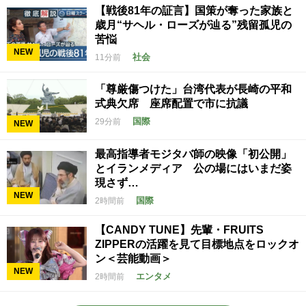
【戦後81年の証言】国策が奪った家族と
歳月“サヘル・ローズが辿る”残留孤児の
苦悩
NEW
社会
11分前
「尊厳傷つけた」台湾代表が長崎の平和
式典欠席 座席配置で市に抗議
国際
29分前
NEW
最高指導者モジタバ師の映像「初公開」
とイランメディア 公の場にはいまだ姿
現さず…
NEW
国際
2時間前
【CANDY TUNE】先輩・FRUITS
ZIPPERの活躍を見て目標地点をロックオ
ン＜芸能動画＞
NEW
エンタメ
2時間前