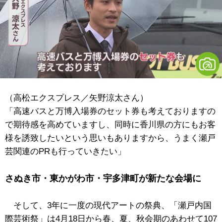
（高松エクスプレス／矢野涼太さん）
「高速バスと万博入場券のセット券も考えておりますの
で期待感を高めていますし、同時に香川県の方にもお客
様を誘致したいという思いもありますから、うまく瀬戸
芸関連のPRも行っていきたい」
さぬき市・東かがわ市・宇多津町が新たな会場に
そして、3年に一度の現代アートの祭典、「瀬戸内国
際芸術祭」は4月18日から春、夏、秋会期のあわせて107