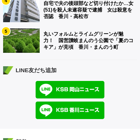
4
自宅で夫の後頭部など切り付けたか…女
(51)を殺人未遂容疑で逮捕 女は殺意を
否認 香川・高松市
5
丸いフォルムとライムグリーンが魅
力！ 国営讃岐まんのう公園で「夏のコ
キア」が見頃 香川・まんのう町
LINE友だち追加