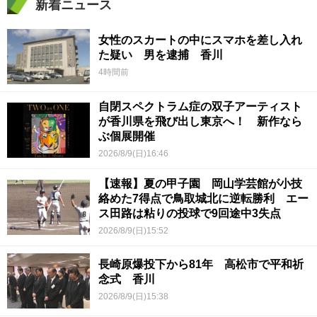
新着ニュース
女性のスカートの中にスマホを差し入れ
た疑い 男を逮捕 香川
4時間前
自閉スペクトラム症の双子アーティスト
が香川県を飛び出し東京へ！ 新作なら
ぶ個展開催
2026/8/9(日)16:46
【速報】夏の甲子園 岡山学芸館が小技
絡めた7得点で鳥取城北に逆転勝利 エー
ス田路は粘りの投球で9回途中3失点
2026/8/9(日)15:52
長崎原爆投下から81年 高松市で平和祈
念式 香川
2026/8/9(日)15:38