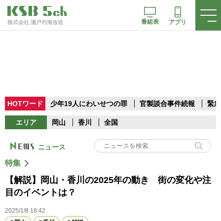
番組表
アプリ
株式会社 瀬戸内海放送
HOTワード
少年19人にわいせつの罪
官製談合事件続報
緊急
エリア
岡山
香川
全国
ニュース
特集
【解説】岡山・香川の2025年の動き 街の変化や注
目のイベントは？
2025/1/8 18:42