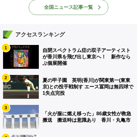
全国ニュース記事一覧
アクセスランキング
1
自閉スペクトラム症の双子アーティスト
が香川県を飛び出し東京へ！ 新作なら
ぶ個展開催
2
夏の甲子園 英明(香川)が関東第一(東東
京)との投手戦制す エース冨岡は無四球で
1失点完投
3
「火が服に燃え移った」86歳女性が救急
搬送 搬送時は意識あり 香川・丸亀市