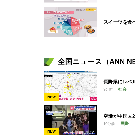
スイーツを食
全国ニュース（ANN N
長野県にレベ
社会
9分前
NEW
空港が中国人
国際
10分前
NEW