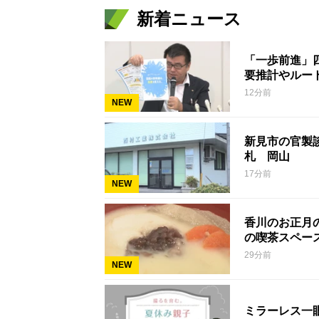
新着ニュース
「一歩前進」
要推計やルー
12分前
NEW
新見市の官製談
札 岡山
17分前
NEW
香川のお正月
の喫茶スペー
29分前
NEW
ミラーレス一