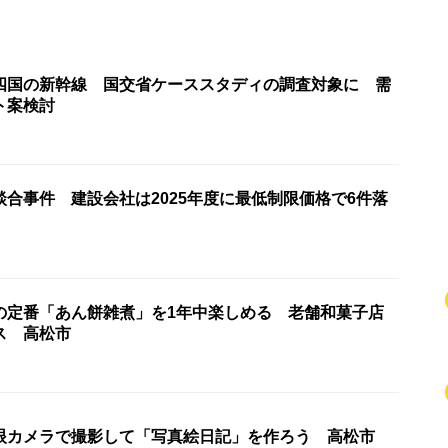
四国の新幹線 国交省ケーススタディの調査対象に 需
ト案検討
合事件 建設会社は2025年度に最低制限価格で6件落
の定番「あん餅雑煮」を1年中楽しめる 老舗和菓子店
ス 高松市
眼カメラで撮影して「写真絵日記」を作ろう 高松市