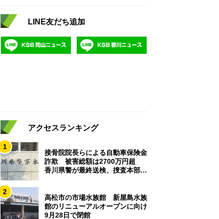
LINE友だち追加
アクセスランキング
1
接骨院院長らによる自動車保険金
詐欺 被害総額は2700万円超
香川県警が最終送検、捜査本部解
散
2
高松市の市場水族館 新屋島水族
館のリニューアルオープンに向け
9月28日で閉館