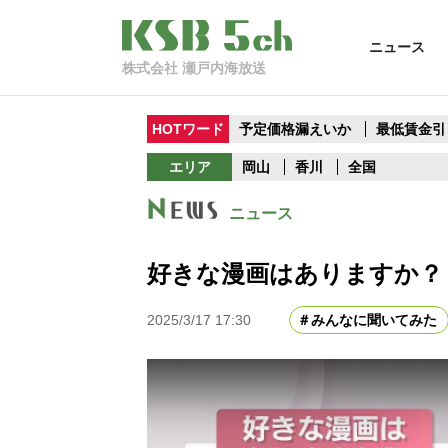
ニュース
株式会社 瀬戸内海放送
HOTワード
予定価格漏えいか
最低賃金引
エリア
岡山
香川
全国
ニュース
好きな漫画はありますか？
2025/3/17 17:30
みんなに聞いてみた