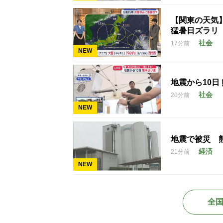
【関東の天気
猛暑日ズラリ
社会
17分前
NEW
地震から10日
社会
20分前
NEW
地震で被災 
経済
21分前
NEW
全