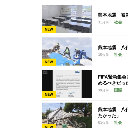
熊本地震 被
社会
31分前
NEW
熊本地震 八
社会
35分前
NEW
FIFA緊急集
めるべきだっ
国際
39分前
NEW
熊本地震 八
たかった」
社会
53分前
NEW