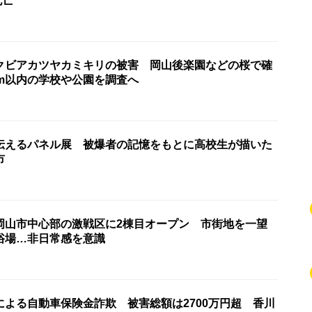
死亡
クビアカツヤカミキリの被害 岡山後楽園などの桜で確
km以内の学校や公園を調査へ
伝えるパネル展 被爆者の記憶をもとに高校生が描いた
市
岡山市中心部の激戦区に2棟目オープン 市街地を一望
浴場…非日常感を意識
による自動車保険金詐欺 被害総額は2700万円超 香川