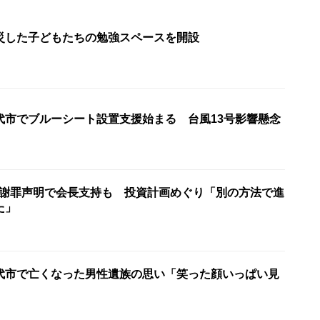
災した子どもたちの勉強スペースを開設
代市でブルーシート設置支援始まる 台風13号影響懸念
会 謝罪声明で会長支持も 投資計画めぐり「別の方法で進
た」
代市で亡くなった男性遺族の思い「笑った顔いっぱい見