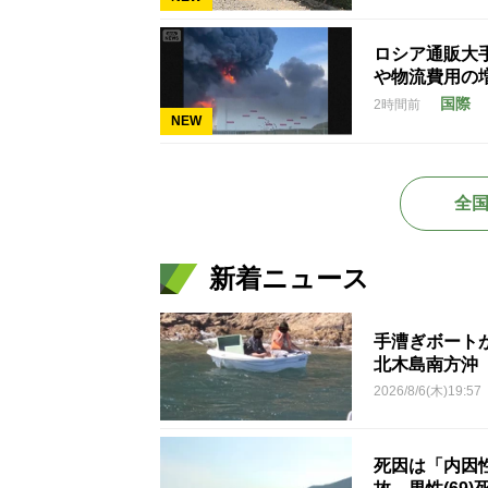
ロシア通販大
や物流費用の
国際
2時間前
NEW
全
新着ニュース
手漕ぎボート
北木島南方沖
2026/8/6(木)19:57
死因は「内因