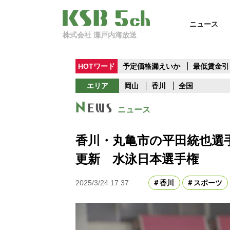
ニュース
株式会社 瀬戸内海放送
HOTワード
予定価格漏えいか
最低賃金引
エリア
岡山
香川
全国
ニュース
香川・丸亀市の平田統也選
更新 水泳日本選手権
2025/3/24 17:37
香川
スポーツ