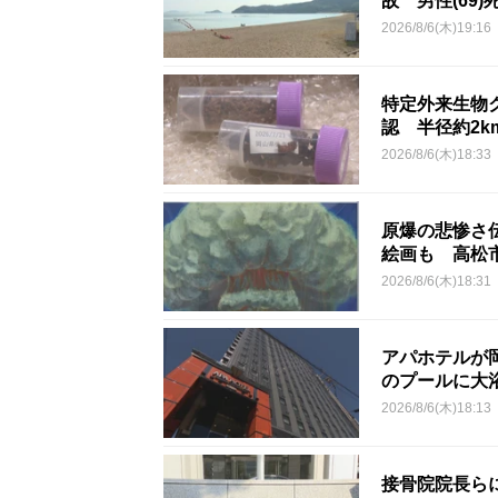
故 男性(69)
2026/8/6(木)19:16
特定外来生物
認 半径約2
2026/8/6(木)18:33
原爆の悲惨さ
絵画も 高松
2026/8/6(木)18:31
アパホテルが
のプールに大
2026/8/6(木)18:13
接骨院院長ら