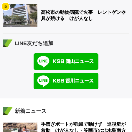
5
高松市の動物病院で火事 レントゲン器
具が焼ける けが人なし
LINE友だち追加
新着ニュース
手漕ぎボートが強風で動けず 巡視艇が
救助 けが人なし・笠岡市の北木島南方