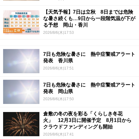
【天気予報】7日は立秋 8日までは危険
な暑さ続くも…9日から一段階気温が下が
る予想 岡山・香川
2026/8/6(木)17:53
7日も危険な暑さに 熱中症警戒アラート
発表 香川県
2026/8/6(木)17:51
7日も危険な暑さに 熱中症警戒アラート
発表 岡山県
2026/8/6(木)17:50
倉敷の冬の夜を彩る「くらしき冬花
火」 12月3日に開催予定 8月1日から
クラウドファンディングも開始
2026/8/6(木)17:41