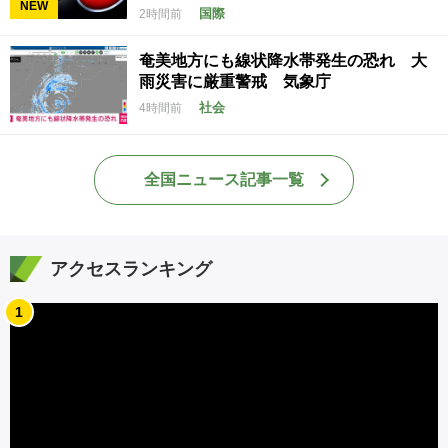
NEW
国際
2時間前
奄美地方にも線状降水帯発生の恐れ 大
雨災害に厳重警戒 気象庁
社会
4時間前
全国ニュース記事一覧
アクセスランキング
1