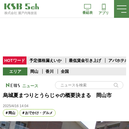
番組表
アプリ
株式会社 瀬戸内海放送
HOTワード
予定価格漏えいか
最低賃金引き上げ
アパホテル
エリア
岡山
香川
全国
ニュース
烏城夏まつりとうらじゃの概要決まる 岡山市
2025/4/16 14:04
岡山
おでかけ・グルメ