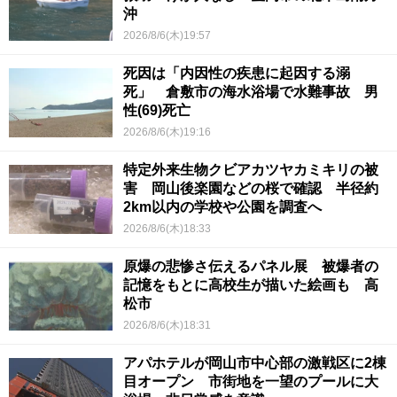
沖
2026/8/6(木)19:57
死因は「内因性の疾患に起因する溺
死」 倉敷市の海水浴場で水難事故 男
性(69)死亡
2026/8/6(木)19:16
特定外来生物クビアカツヤカミキリの被
害 岡山後楽園などの桜で確認 半径約
2km以内の学校や公園を調査へ
2026/8/6(木)18:33
原爆の悲惨さ伝えるパネル展 被爆者の
記憶をもとに高校生が描いた絵画も 高
松市
2026/8/6(木)18:31
アパホテルが岡山市中心部の激戦区に2棟
目オープン 市街地を一望のプールに大