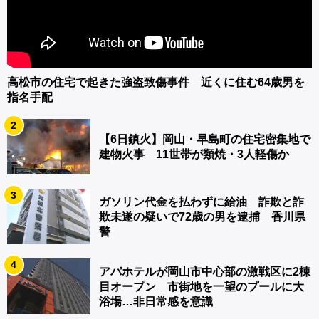
高松市の住宅で起きた強盗致傷事件 近くに住む64歳男を
指名手配
2
【6日鎮火】岡山・早島町の住宅密集地で
建物火事 11世帯が類焼・3人軽傷か
3
ガソリン代金を払わずに給油 詐欺と詐
欺未遂の疑いで72歳の男を逮捕 香川県
警
4
アパホテルが岡山市中心部の激戦区に2棟
目オープン 市街地を一望のプールに大
浴場…非日常感を意識