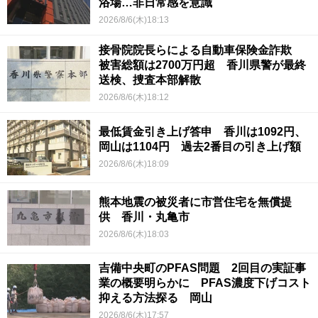
浴場…非日常感を意識
2026/8/6(木)18:13
接骨院院長らによる自動車保険金詐欺
被害総額は2700万円超 香川県警が最終
送検、捜査本部解散
2026/8/6(木)18:12
最低賃金引き上げ答申 香川は1092円、
岡山は1104円 過去2番目の引き上げ額
2026/8/6(木)18:09
熊本地震の被災者に市営住宅を無償提
供 香川・丸亀市
2026/8/6(木)18:03
吉備中央町のPFAS問題 2回目の実証事
業の概要明らかに PFAS濃度下げコスト
抑える方法探る 岡山
2026/8/6(木)17:57