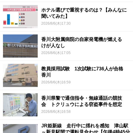
ホテル選びで重視するのは？【みんなに
聞いてみた】
2026/8/6(木)17:30
香川大附属病院の自家発電機が燃える
けが人なし
2026/8/6(木)17:05
教員採用試験 1次試験に736人が合格
香川
2026/8/6(木)16:59
香川県警で通信指令・無線通話の競技
会 トクリュウによる窃盗事件を想定
2026/8/6(木)16:58
JR姫新線 走行中に揺れを感知 津山駅
～新見駅間で運転見合わせ【午後4時45分