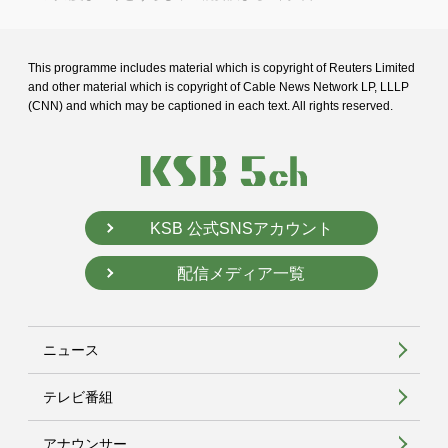
This programme includes material which is copyright of Reuters Limited
and
other material which is copyright of Cable News Network LP, LLLP
(CNN) and
which may be captioned in each text. All rights reserved.
KSB 公式SNSアカウント
配信メディア一覧
ニュース
テレビ番組
アナウンサー