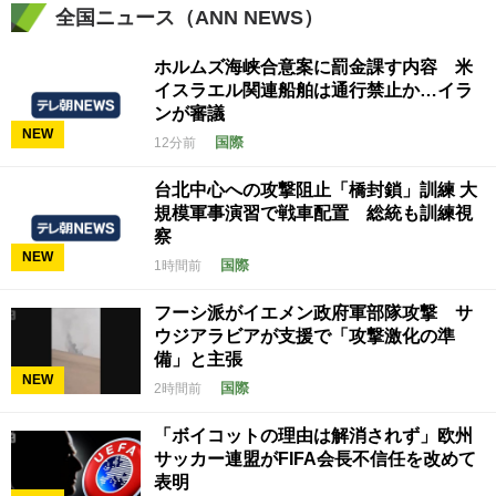
全国ニュース（ANN NEWS）
ホルムズ海峡合意案に罰金課す内容 米
イスラエル関連船舶は通行禁止か…イラ
ンが審議
NEW
国際
12分前
台北中心への攻撃阻止「橋封鎖」訓練 大
規模軍事演習で戦車配置 総統も訓練視
察
NEW
国際
1時間前
フーシ派がイエメン政府軍部隊攻撃 サ
ウジアラビアが支援で「攻撃激化の準
備」と主張
NEW
国際
2時間前
「ボイコットの理由は解消されず」欧州
サッカー連盟がFIFA会長不信任を改めて
表明