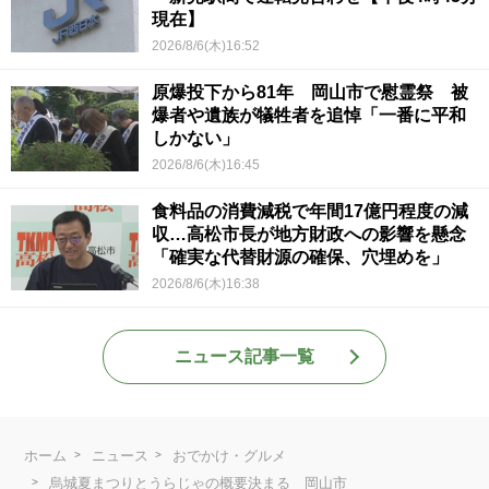
現在】
2026/8/6(木)16:52
原爆投下から81年 岡山市で慰霊祭 被
爆者や遺族が犠牲者を追悼「一番に平和
しかない」
2026/8/6(木)16:45
食料品の消費減税で年間17億円程度の減
収…高松市長が地方財政への影響を懸念
「確実な代替財源の確保、穴埋めを」
2026/8/6(木)16:38
ニュース記事一覧
ホーム
ニュース
おでかけ・グルメ
烏城夏まつりとうらじゃの概要決まる 岡山市