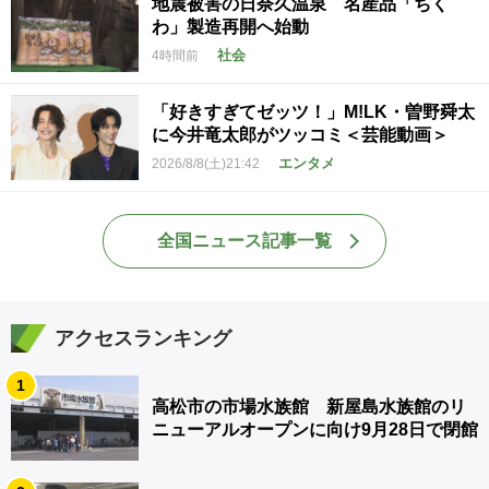
地震被害の日奈久温泉 名産品「ちく
わ」製造再開へ始動
社会
4時間前
「好きすぎてゼッツ！」M!LK・曽野舜太
に今井竜太郎がツッコミ＜芸能動画＞
エンタメ
2026/8/8(土)21:42
全国ニュース記事一覧
アクセスランキング
1
高松市の市場水族館 新屋島水族館のリ
ニューアルオープンに向け9月28日で閉館