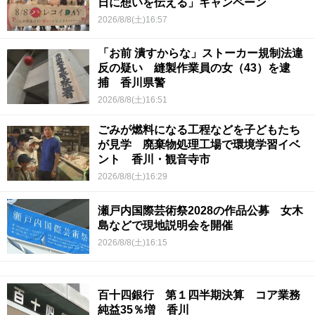
日に想いを伝える」キャンペーン
2026/8/8(土)16:57
「お前 潰すからな」ストーカー規制法違
反の疑い 縫製作業員の女（43）を逮
捕 香川県警
2026/8/8(土)16:51
ごみが燃料になる工程などを子どもたち
が見学 廃棄物処理工場で環境学習イベ
ント 香川・観音寺市
2026/8/8(土)16:29
瀬戸内国際芸術祭2028の作品公募 女木
島などで現地説明会を開催
2026/8/8(土)16:15
百十四銀行 第１四半期決算 コア業務
純益35％増 香川