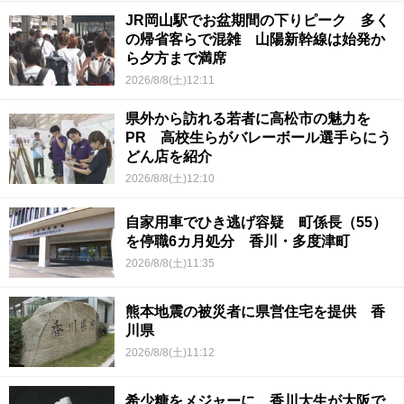
JR岡山駅でお盆期間の下りピーク 多く
の帰省客らで混雑 山陽新幹線は始発か
ら夕方まで満席
2026/8/8(土)12:11
県外から訪れる若者に高松市の魅力を
PR 高校生らがバレーボール選手らにう
どん店を紹介
2026/8/8(土)12:10
自家用車でひき逃げ容疑 町係長（55）
を停職6カ月処分 香川・多度津町
2026/8/8(土)11:35
熊本地震の被災者に県営住宅を提供 香
川県
2026/8/8(土)11:12
希少糖をメジャーに 香川大生が大阪で