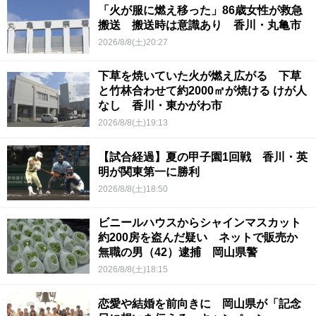
「火が服に燃え移った」86歳女性が救急
搬送 搬送時は意識あり 香川・丸亀市
2026/8/8(土)20:27
下草を焼いていた火が燃え広がる 下草
と竹林合わせて約2000㎡が焼ける けが人
なし 香川・東かがわ市
2026/8/8(土)19:13
【試合経過】夏の甲子園1回戦 香川・英
明が関東第一に勝利
2026/8/8(土)18:50
ビニールハウスからシャインマスカット
約200房を盗んだ疑い ネットで販売か
無職の男（42）逮捕 岡山県警
2026/8/8(土)18:15
恋愛や結婚を前向きに 岡山県が「記念