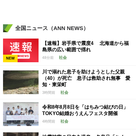
全国ニュース（ANN NEWS）
【速報】岩手県で震度4 北海道から福
島県の広い範囲で揺れ
社会
48分前
NEW
川で溺れた息子を助けようとした父親
（40）が死亡 息子は救助され無事 愛
知・東栄町
社会
3時間前
令和8年8月8日を「はちみつ結びの日」
TOKYO結婚おうえんフェスタ開催
社会
4時間前