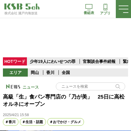
番組表
アプリ
株式会社 瀬戸内海放送
HOTワード
少年19人にわいせつの罪
官製談合事件続報
緊急
エリア
岡山
香川
全国
ニュース
高級「生」食パン専門店の「乃が美」 25日に高松
オルネにオープン
2025/4/21 15:58
香川
生活・話題
おでかけ・グルメ