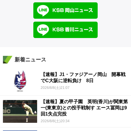
新着ニュース
【速報】J1・ファジアーノ岡山 開幕戦
でC大阪に逆転負け 8日
2026/8/8(土)21:07
【速報】夏の甲子園 英明(香川)が関東第
一(東東京)との投手戦制す エース冨岡は9
回1失点完投
2026/8/8(土)20:34