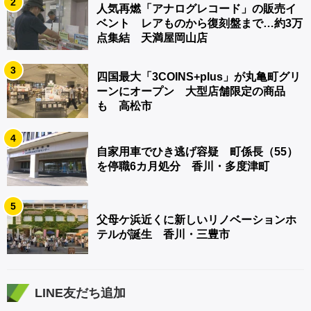
2
人気再燃「アナログレコード」の販売イ
ベント レアものから復刻盤まで…約3万
点集結 天満屋岡山店
3
四国最大「3COINS+plus」が丸亀町グリ
ーンにオープン 大型店舗限定の商品
も 高松市
4
自家用車でひき逃げ容疑 町係長（55）
を停職6カ月処分 香川・多度津町
5
父母ケ浜近くに新しいリノベーションホ
テルが誕生 香川・三豊市
LINE友だち追加