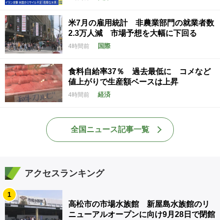
米7月の雇用統計 非農業部門の就業者数
2.3万人減 市場予想を大幅に下回る
国際
4時間前
食料自給率37％ 過去最低に コメなど
値上がりで生産額ベースは上昇
経済
4時間前
全国ニュース記事一覧
アクセスランキング
1
高松市の市場水族館 新屋島水族館のリ
ニューアルオープンに向け9月28日で閉館