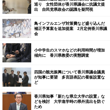
巡り 女性団体が香川県議会に抗議文提
出 自民党県政会の認識を疑問視
鳥インフルエンザ対策費など盛り込んだ
補正予算案を追加提案 2月定例香川県議
会
小中学生のスマホなどの利用時間が増加
傾向に 香川県教委の実態調査
四国の観光振興について香川県議会議員
が知事に要望 多言語表記の看板設置な
ど
香川県知事「新たな県立大学の設置」な
どを検討 大学進学時の県外流出を防ぐ
ため