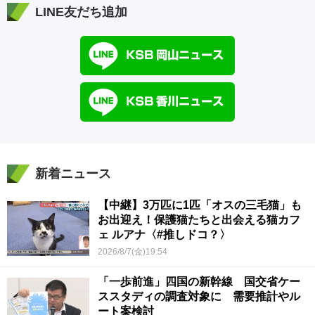
LINE友だち追加
新着ニュース
【中継】3万匹に1匹「オスの三毛猫」も
お出迎え！保護猫たちと出会える猫カフ
ェ ルアナ〈#推しドコ？〉
2026/8/7(金)19:54
「一歩前進」四国の新幹線 国交省ケー
ススタディの調査対象に 需要推計やル
ート案検討