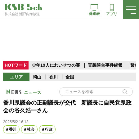
番組表
アプリ
株式会社 瀬戸内海放送
HOTワード
少年19人にわいせつの罪
官製談合事件続報
緊急
エリア
岡山
香川
全国
ニュース
香川県議会の正副議長が交代 新議長に自民党県政
会の谷久浩一さん
2025/5/2 16:13
香川
社会
行政