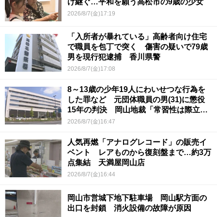
け継ぐ…平和を願う高松市の9歳の少女
2026/8/7(金)17:19
「入所者が暴れている」高齢者向け住宅
で職員を包丁で突く 傷害の疑いで79歳
男を現行犯逮捕 香川県警
2026/8/7(金)17:08
8～13歳の少年19人にわいせつな行為を
した罪など 元団体職員の男(31)に懲役
15年の判決 岡山地裁「常習性は際立っ
ていて被害結果も非常に重い」
2026/8/7(金)16:47
人気再燃「アナログレコード」の販売イ
ベント レアものから復刻盤まで…約3万
点集結 天満屋岡山店
2026/8/7(金)16:44
岡山市営城下地下駐車場 岡山駅方面の
出口を封鎖 消火設備の故障が原因