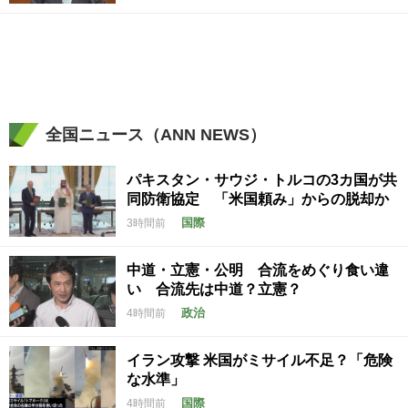
全国ニュース（ANN NEWS）
パキスタン・サウジ・トルコの3カ国が共
同防衛協定 「米国頼み」からの脱却か
国際
3時間前
中道・立憲・公明 合流をめぐり食い違
い 合流先は中道？立憲？
政治
4時間前
イラン攻撃 米国がミサイル不足？「危険
な水準」
国際
4時間前