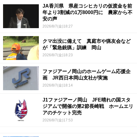
JA香川県 県産コシヒカリの仮渡金を前
年より3割減の1万8000円に 農家から不
安の声
2026/8/7(金)18:27
クマ出没に備えて 真庭市や猟友会など
が「緊急銃猟」訓練 岡山
2026/8/7(金)18:23
ファジアーノ岡山のホームゲーム応援企
画 JR西日本岡山支社が実施
2026/8/7(金)18:14
J1ファジアーノ岡山 JFE晴れの国スタ
ジアムで開催の第2節長崎戦 ホームエリ
アのチケット完売
2026/8/7(金)17:53