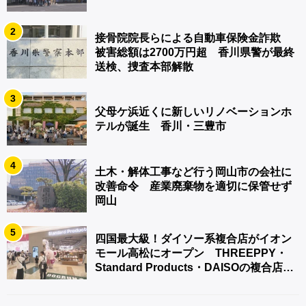
2
接骨院院長らによる自動車保険金詐欺
被害総額は2700万円超 香川県警が最終
送検、捜査本部解散
3
父母ケ浜近くに新しいリノベーションホ
テルが誕生 香川・三豊市
4
土木・解体工事など行う岡山市の会社に
改善命令 産業廃棄物を適切に保管せず
岡山
5
四国最大級！ダイソー系複合店がイオン
モール高松にオープン THREEPPY・
Standard Products・DAISOの複合店は
香川県初