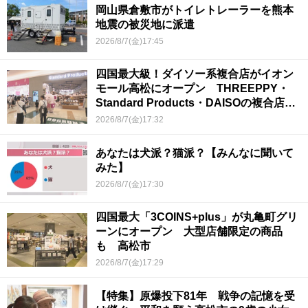
岡山県倉敷市がトイレトレーラーを熊本
地震の被災地に派遣
2026/8/7(金)17:45
四国最大級！ダイソー系複合店がイオン
モール高松にオープン THREEPPY・
Standard Products・DAISOの複合店は
香川県初
2026/8/7(金)17:32
あなたは犬派？猫派？【みんなに聞いて
みた】
2026/8/7(金)17:30
四国最大「3COINS+plus」が丸亀町グリ
ーンにオープン 大型店舗限定の商品
も 高松市
2026/8/7(金)17:29
【特集】原爆投下81年 戦争の記憶を受