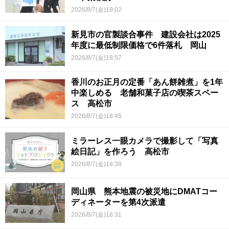
2026/8/7(金)19:02
新見市の官製談合事件 建設会社は2025
年度に最低制限価格で6件落札 岡山
2026/8/7(金)18:57
香川のお正月の定番「あん餅雑煮」を1年
中楽しめる 老舗和菓子店の喫茶スペー
ス 高松市
2026/8/7(金)18:45
ミラーレス一眼カメラで撮影して「写真
絵日記」を作ろう 高松市
2026/8/7(金)18:39
岡山県 熊本地震の被災地にDMATコー
ディネーターを第4次派遣
2026/8/7(金)18:31