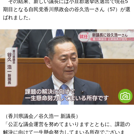
その結果、新しい議長には小豆郡選挙区選出で現在5
期目となる自民党香川県政会の谷久浩一さん（57）が選
ばれました。
（香川県議会／谷久浩一 新議長）
「公正な議会運営を努めてまいりますとともに、課題の
解決に向けて一生懸命努力してまいる所存でございま