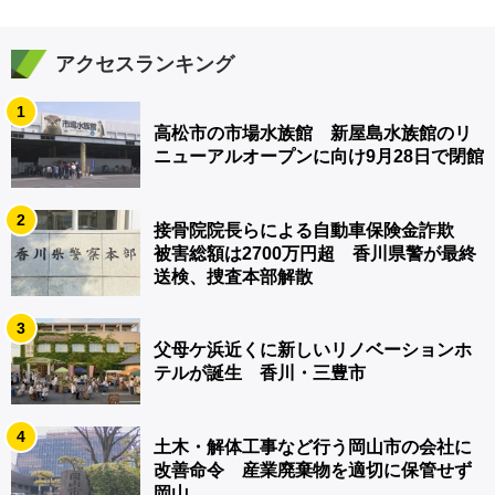
アクセスランキング
1
高松市の市場水族館 新屋島水族館のリ
ニューアルオープンに向け9月28日で閉館
2
接骨院院長らによる自動車保険金詐欺
被害総額は2700万円超 香川県警が最終
送検、捜査本部解散
3
父母ケ浜近くに新しいリノベーションホ
テルが誕生 香川・三豊市
4
土木・解体工事など行う岡山市の会社に
改善命令 産業廃棄物を適切に保管せず
岡山