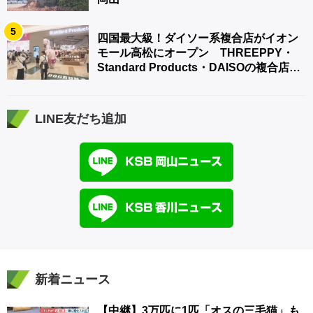
5
四国最大級！ダイソー系複合店がイオン
モール高松にオープン THREEPPY・
Standard Products・DAISOの複合店は
香川県初
LINE友だち追加
新着ニュース
【中継】3万匹に1匹「オスの三毛猫」も