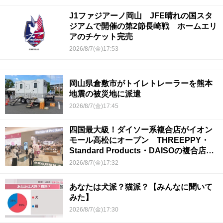
J1ファジアーノ岡山 JFE晴れの国スタ
ジアムで開催の第2節長崎戦 ホームエリ
アのチケット完売
2026/8/7(金)17:53
岡山県倉敷市がトイレトレーラーを熊本
地震の被災地に派遣
2026/8/7(金)17:45
四国最大級！ダイソー系複合店がイオン
モール高松にオープン THREEPPY・
Standard Products・DAISOの複合店は
香川県初
2026/8/7(金)17:32
あなたは犬派？猫派？【みんなに聞いて
みた】
2026/8/7(金)17:30