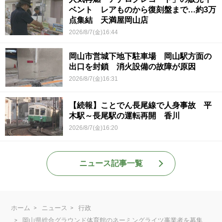
ベント レアものから復刻盤まで…約3万
点集結 天満屋岡山店
2026/8/7(金)16:44
岡山市営城下地下駐車場 岡山駅方面の
出口を封鎖 消火設備の故障が原因
2026/8/7(金)16:31
【続報】ことでん長尾線で人身事故 平
木駅～長尾駅の運転再開 香川
2026/8/7(金)16:20
ニュース記事一覧
ホーム
ニュース
行政
岡山県総合グラウンド体育館のネーミングライツ事業者を募集