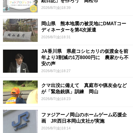
絵日記」を作ろう 高松市
2026/8/7(金)18:39
岡山県 熊本地震の被災地にDMATコー
ディネーターを第4次派遣
2026/8/7(金)18:31
JA香川県 県産コシヒカリの仮渡金を前
年より3割減の1万8000円に 農家から不
安の声
2026/8/7(金)18:27
クマ出没に備えて 真庭市や猟友会など
が「緊急銃猟」訓練 岡山
2026/8/7(金)18:23
ファジアーノ岡山のホームゲーム応援企
画 JR西日本岡山支社が実施
2026/8/7(金)18:14