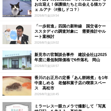
お出迎え！保護猫たちと出会える猫カフ
ェ ルアナ〈#推しドコ？〉
2026/8/7(金)19:54
「一歩前進」四国の新幹線 国交省ケー
ススタディの調査対象に 需要推計やル
ート案検討
2026/8/7(金)19:02
新見市の官製談合事件 建設会社は2025
年度に最低制限価格で6件落札 岡山
2026/8/7(金)18:57
香川のお正月の定番「あん餅雑煮」を1年
中楽しめる 老舗和菓子店の喫茶スペー
ス 高松市
2026/8/7(金)18:45
ミラーレス一眼カメラで撮影して「写真