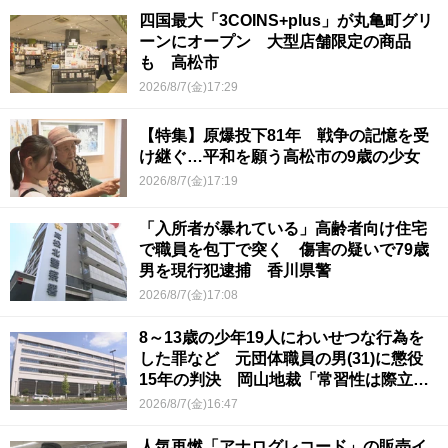
四国最大「3COINS+plus」が丸亀町グリ
ーンにオープン 大型店舗限定の商品
も 高松市
2026/8/7(金)17:29
【特集】原爆投下81年 戦争の記憶を受
け継ぐ…平和を願う高松市の9歳の少女
2026/8/7(金)17:19
「入所者が暴れている」高齢者向け住宅
で職員を包丁で突く 傷害の疑いで79歳
男を現行犯逮捕 香川県警
2026/8/7(金)17:08
8～13歳の少年19人にわいせつな行為を
した罪など 元団体職員の男(31)に懲役
15年の判決 岡山地裁「常習性は際立っ
ていて被害結果も非常に重い」
2026/8/7(金)16:47
人気再燃「アナログレコード」の販売イ