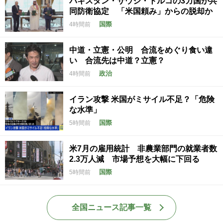
パキスタン・サウジ・トルコの3カ国が共
同防衛協定 「米国頼み」からの脱却か
国際
4時間前
中道・立憲・公明 合流をめぐり食い違
い 合流先は中道？立憲？
政治
4時間前
イラン攻撃 米国がミサイル不足？「危険
な水準」
国際
5時間前
米7月の雇用統計 非農業部門の就業者数
2.3万人減 市場予想を大幅に下回る
国際
5時間前
全国ニュース記事一覧