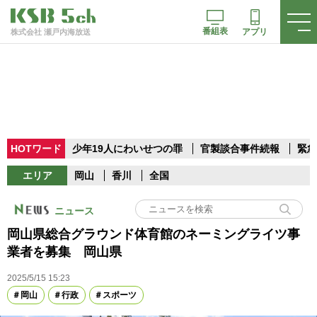
番組表
アプリ
株式会社 瀬戸内海放送
HOTワード
少年19人にわいせつの罪
官製談合事件続報
緊急
エリア
岡山
香川
全国
ニュース
岡山県総合グラウンド体育館のネーミングライツ事
業者を募集 岡山県
2025/5/15 15:23
岡山
行政
スポーツ