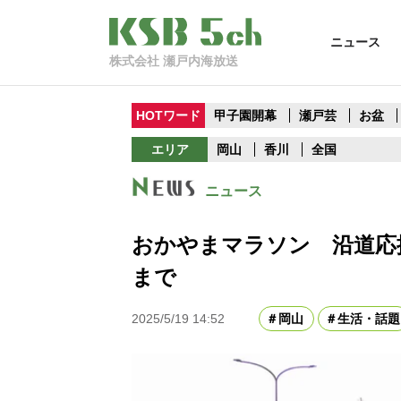
ニュース
株式会社 瀬戸内海放送
HOTワード
甲子園開幕
瀬戸芸
お盆
エリア
岡山
香川
全国
ニュース
おかやまマラソン 沿道応
まで
2025/5/19 14:52
岡山
生活・話題