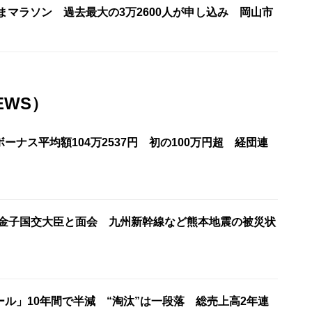
やまマラソン 過去最大の3万2600人が申し込み 岡山市
EWS）
ーナス平均額104万2537円 初の100万円超 経団連
が金子国交大臣と面会 九州新幹線など熊本地震の被災状
ル」10年間で半減 “淘汰”は一段落 総売上高2年連