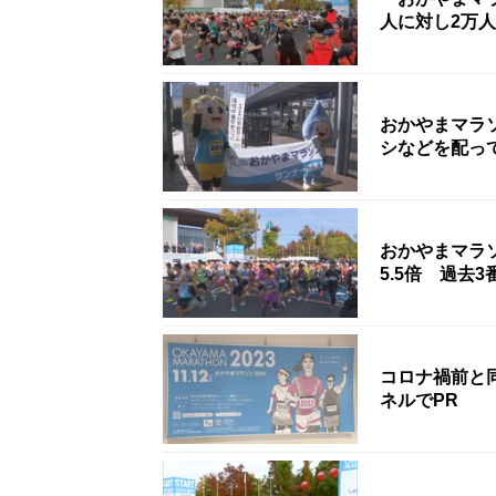
人に対し2万
おかやまマラ
シなどを配っ
おかやまマラソ
5.5倍 過去
コロナ禍前と
ネルでPR