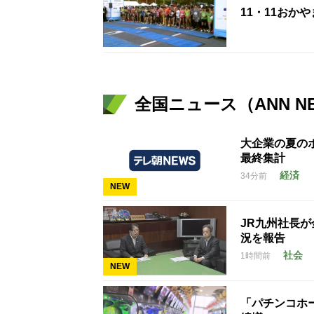
11・11おか
全国ニュース（ANN N
大企業の夏のボ
最終集計
経済
34分前
NEW
JR九州社長
況を報告
社会
1時間前
NEW
「パチンコホー