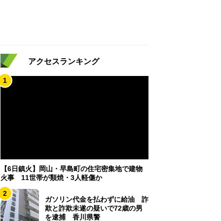
アクセスランキング
1
【6日鎮火】岡山・早島町の住宅密集地で建物
火事 11世帯が類焼・3人軽傷か
2
ガソリン代金を払わずに給油 詐
欺と詐欺未遂の疑いで72歳の男
を逮捕 香川県警