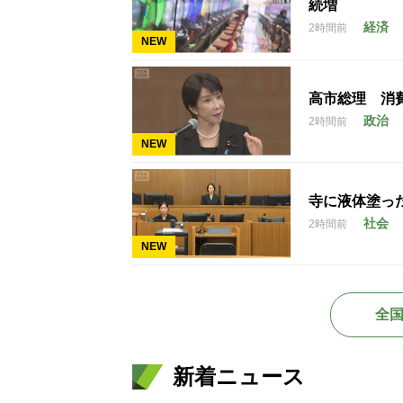
続増
経済
2時間前
NEW
高市総理 消
政治
2時間前
NEW
寺に液体塗っ
社会
2時間前
NEW
全
新着ニュース