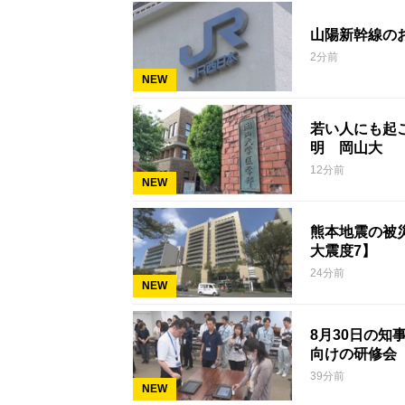
山陽新幹線の
2分前
NEW
若い人にも起こ
明 岡山大
12分前
NEW
熊本地震の被災
大震度7】
24分前
NEW
8月30日の
向けの研修会
39分前
NEW