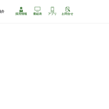
紹介
採用情報
番組表
アプリ
お問合せ
ももちゃり停止