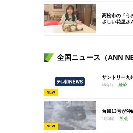
高松市の「う
さしい花屋さ
全国ニュース（ANN N
サントリー九
経済
46分前
NEW
台風13号が沖
社会
1時間前
NEW