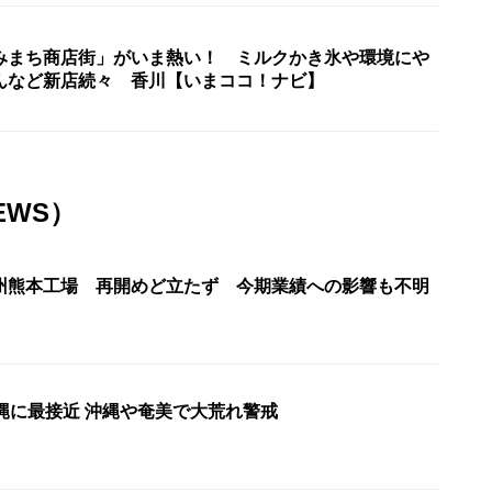
みまち商店街」がいま熱い！ ミルクかき氷や環境にや
んなど新店続々 香川【いまココ！ナビ】
EWS）
州熊本工場 再開めど立たず 今期業績への影響も不明
縄に最接近 沖縄や奄美で大荒れ警戒