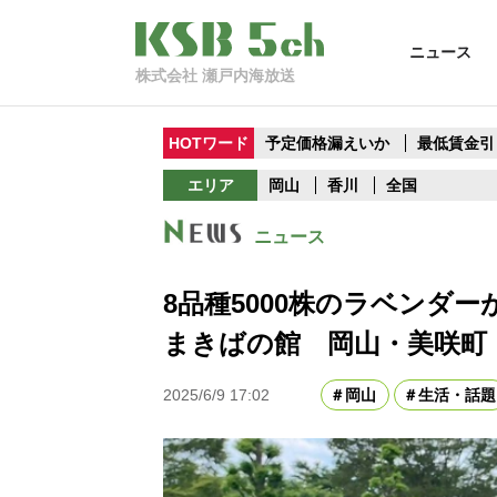
ニュース
株式会社 瀬戸内海放送
HOTワード
予定価格漏えいか
最低賃金引
エリア
岡山
香川
全国
ニュース
8品種5000株のラベン
まきばの館 岡山・美咲町
2025/6/9 17:02
岡山
生活・話題