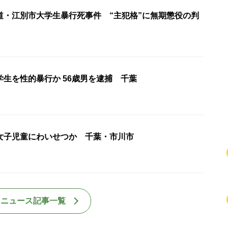
道・江別市大学生暴行死事件 “主犯格”に無期懲役の判
生を性的暴行か 56歳男を逮捕 千葉
女子児童にわいせつか 千葉・市川市
国ニュース記事一覧