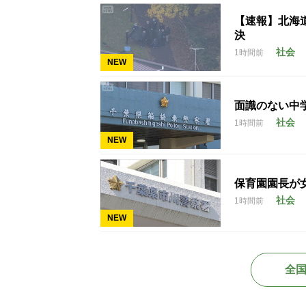
【速報】北海
決
社会
1時間前
NEW
面識のない中学
社会
1時間前
NEW
保育園園長が
社会
1時間前
NEW
全