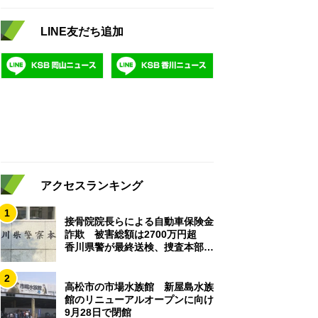
LINE友だち追加
アクセスランキング
1
接骨院院長らによる自動車保険金
詐欺 被害総額は2700万円超
香川県警が最終送検、捜査本部解
散
2
高松市の市場水族館 新屋島水族
館のリニューアルオープンに向け
9月28日で閉館