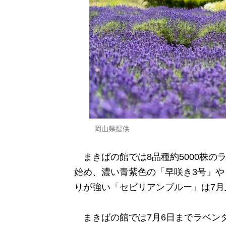
岡山県提供
まきばの館では8品種約5000株の
始め、濃い青紫色の「早咲き3号」や
りが強い「セビリアンブルー」は7
まきばの館では7月6日までラベン