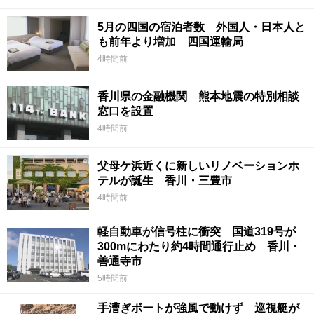
5月の四国の宿泊者数 外国人・日本人と
も前年より増加 四国運輸局
4時間前
香川県の金融機関 熊本地震の特別相談
窓口を設置
4時間前
父母ケ浜近くに新しいリノベーションホ
テルが誕生 香川・三豊市
4時間前
軽自動車が信号柱に衝突 国道319号が
300mにわたり約4時間通行止め 香川・
善通寺市
5時間前
手漕ぎボートが強風で動けず 巡視艇が