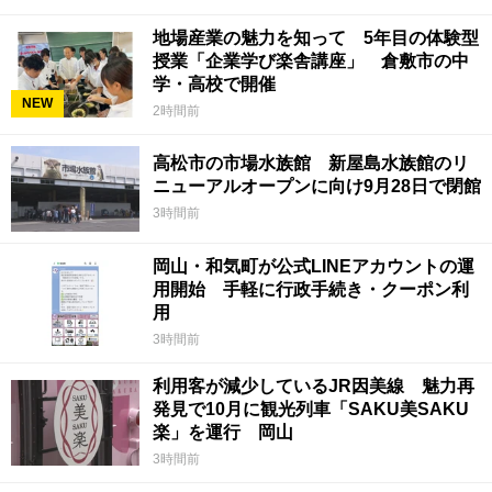
地場産業の魅力を知って 5年目の体験型
授業「企業学び楽舎講座」 倉敷市の中
学・高校で開催
NEW
2時間前
高松市の市場水族館 新屋島水族館のリ
ニューアルオープンに向け9月28日で閉館
3時間前
岡山・和気町が公式LINEアカウントの運
用開始 手軽に行政手続き・クーポン利
用
3時間前
利用客が減少しているJR因美線 魅力再
発見で10月に観光列車「SAKU美SAKU
楽」を運行 岡山
3時間前