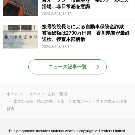
目オープン 市街地を一望のプールに大
浴場…非日常感を意識
2026/8/6(木)18:13
接骨院院長らによる自動車保険金詐欺
被害総額は2700万円超 香川県警が最終
送検、捜査本部解散
2026/8/6(木)18:12
ニュース記事一覧
ホーム
ニュース
文化・芸術
森の芸術祭 晴れの国・岡山 全参加アーティストの展示会場を
発表
This programme includes material which is copyright of Reuters Limited