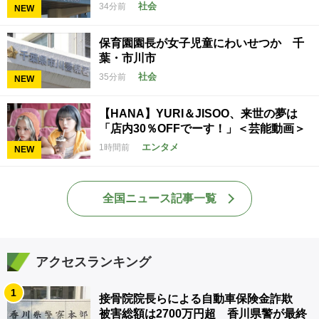
社会
34分前
NEW
保育園園長が女子児童にわいせつか 千
葉・市川市
社会
35分前
NEW
【HANA】YURI＆JISOO、来世の夢は
「店内30％OFFでーす！」＜芸能動画＞
エンタメ
1時間前
NEW
全国ニュース記事一覧
アクセスランキング
1
接骨院院長らによる自動車保険金詐欺
被害総額は2700万円超 香川県警が最終