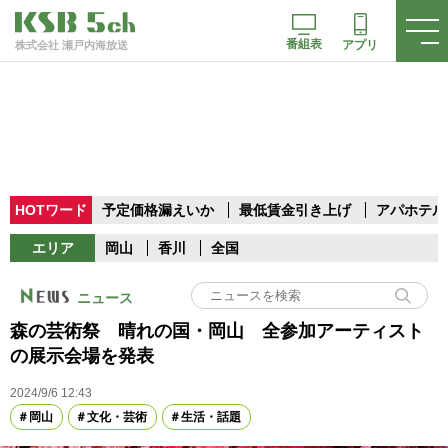
番組表
アプリ
株式会社 瀬戸内海放送
HOTワード
予定価格漏えいか
最低賃金引き上げ
アパホテル
エリア
岡山
香川
全国
ニュース
森の芸術祭 晴れの国・岡山 全参加アーティスト
の展示会場を発表
2024/9/6 12:43
岡山
文化・芸術
生活・話題