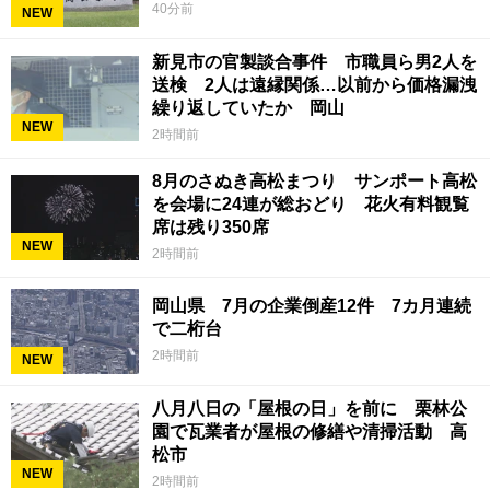
40分前
NEW
新見市の官製談合事件 市職員ら男2人を
送検 2人は遠縁関係…以前から価格漏洩
繰り返していたか 岡山
NEW
2時間前
8月のさぬき高松まつり サンポート高松
を会場に24連が総おどり 花火有料観覧
席は残り350席
NEW
2時間前
岡山県 7月の企業倒産12件 7カ月連続
で二桁台
2時間前
NEW
八月八日の「屋根の日」を前に 栗林公
園で瓦業者が屋根の修繕や清掃活動 高
松市
NEW
2時間前