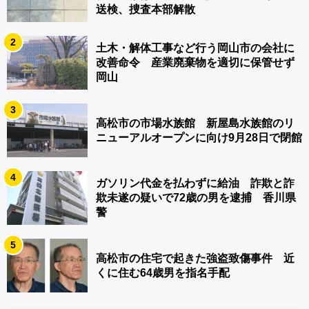
送検、捜査本部解散
2
土木・解体工事など行う岡山市の会社に
改善命令 産業廃棄物を適切に保管せず
岡山
3
高松市の市場水族館 新屋島水族館のリ
ニューアルオープンに向け9月28日で閉館
4
ガソリン代金を払わずに給油 詐欺と詐
欺未遂の疑いで72歳の男を逮捕 香川県
警
5
高松市の住宅で起きた強盗致傷事件 近
くに住む64歳男を指名手配