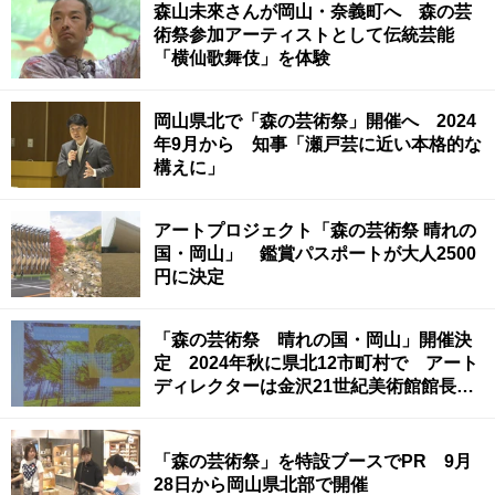
森山未來さんが岡山・奈義町へ 森の芸
術祭参加アーティストとして伝統芸能
「横仙歌舞伎」を体験
岡山県北で「森の芸術祭」開催へ 2024
年9月から 知事「瀬戸芸に近い本格的な
構えに」
アートプロジェクト「森の芸術祭 晴れの
国・岡山」 鑑賞パスポートが大人2500
円に決定
「森の芸術祭 晴れの国・岡山」開催決
定 2024年秋に県北12市町村で アート
ディレクターは金沢21世紀美術館館長・
長谷川祐子さん
「森の芸術祭」を特設ブースでPR 9月
28日から岡山県北部で開催