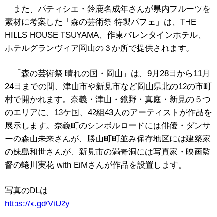
また、パティシエ・鈴鹿名成年さんが県内フルーツを
素材に考案した「森の芸術祭
特製パフェ」は、
THE
HILLS HOUSE TSUYAMA
、作東バレンタインホテル、
ホテルグランヴィア岡山の３か所で提供されます。
「森の芸術祭 晴れの国・岡山」は、
9
月
28
日から
11
月
24
日までの間、津山市や新見市など岡山県北の
12
の市町
村で開かれます。奈義・津山・鏡野・真庭・新見の５つ
のエリアに、13ケ国、
42
組
43
人のアーティストが作品を
展示します。奈義町のシンボルロードには俳優・ダンサ
ーの森山未来さんが、勝山町町並み保存地区には建築家
の妹島和世さんが、新見市の満奇洞には写真家・映画監
督の蜷川実花
with EiMさん
が作品を設置します。
写真のDLは
https://x.gd/ViU2y