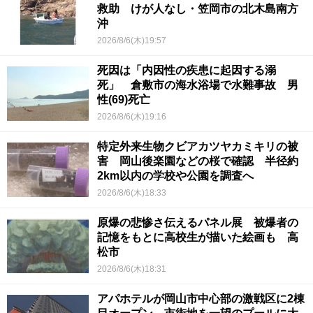
救助 けが人なし・笠岡市の北木島南方
沖
2026/8/6(木)19:57
死因は「内因性の疾患に起因する溺
死」 倉敷市の海水浴場で水難事故 男
性(69)死亡
2026/8/6(木)19:16
特定外来生物クビアカツヤカミキリの被
害 岡山後楽園などの桜で確認 半径約
2km以内の学校や公園を調査へ
2026/8/6(木)18:33
原爆の悲惨さ伝えるパネル展 被爆者の
記憶をもとに高校生が描いた絵画も 高
松市
2026/8/6(木)18:31
アパホテルが岡山市中心部の激戦区に2棟