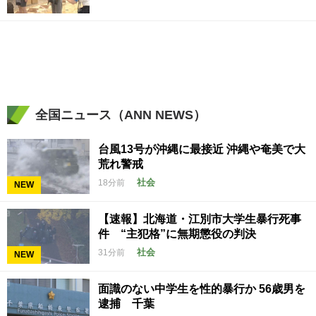
全国ニュース（ANN NEWS）
台風13号が沖縄に最接近 沖縄や奄美で大
荒れ警戒
社会
18分前
NEW
【速報】北海道・江別市大学生暴行死事
件 “主犯格”に無期懲役の判決
社会
31分前
NEW
面識のない中学生を性的暴行か 56歳男を
逮捕 千葉