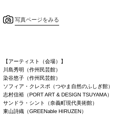
写真ページをみる
【アーティスト（会場）】
川島秀明（作州民芸館）
染谷悠子（作州民芸館）
ソフィア・クレスポ（つやま自然のふしぎ館）
志村信裕（
PORT ART & DESIGN TSUYAMA
）
サンドラ・シント（奈義町現代美術館）
東山詩織（
GREENable HIRUZEN
）