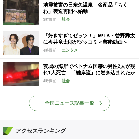
地震被害の日奈久温泉 名産品「ちく
わ」製造再開へ始動
社会
3時間前
「好きすぎてゼッツ！」M!LK・曽野舜太
に今井竜太郎がツッコミ＜芸能動画＞
エンタメ
4時間前
茨城の海岸でベトナム国籍の男性2人が溺
れ1人死亡 「離岸流」に巻き込まれたか
社会
4時間前
全国ニュース記事一覧
アクセスランキング