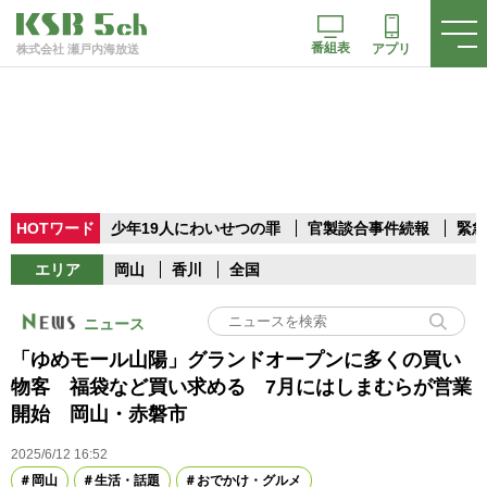
番組表
アプリ
株式会社 瀬戸内海放送
HOTワード
少年19人にわいせつの罪
官製談合事件続報
緊急
エリア
岡山
香川
全国
ニュース
「ゆめモール山陽」グランドオープンに多くの買い
物客 福袋など買い求める 7月にはしまむらが営業
開始 岡山・赤磐市
2025/6/12 16:52
岡山
生活・話題
おでかけ・グルメ