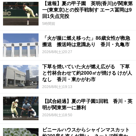
【速報】夏の甲子園 英明(香川)が関東第
一(東東京)との投手戦制す エース冨岡は9
回1失点完投
5時間前
「火が服に燃え移った」86歳女性が救急
搬送 搬送時は意識あり 香川・丸亀市
2026/8/8(土)20:27
下草を焼いていた火が燃え広がる 下草
と竹林合わせて約2000㎡が焼ける けが人
なし 香川・東かがわ市
2026/8/8(土)19:13
【試合経過】夏の甲子園1回戦 香川・英
明が関東第一に勝利
2026/8/8(土)18:50
ビニールハウスからシャインマスカット