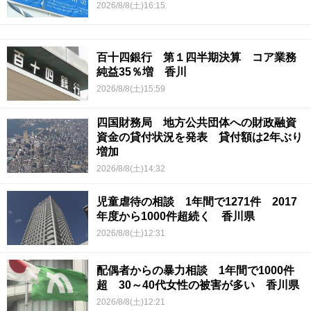
2026/8/8(土)16:15
百十四銀行 第１四半期決算 コア業務
純益35％増 香川
2026/8/8(土)15:59
四国財務局 地方公共団体への財政融資
資金の貸付状況を発表 貸付額は2年ぶり
増加
2026/8/8(土)14:32
児童虐待の相談 1年間で1271件 2017
年度から1000件超続く 香川県
2026/8/8(土)12:31
配偶者からの暴力相談 1年間で1000件
超 30～40代女性の被害が多い 香川県
2026/8/8(土)12:21