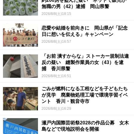
約200房を盗んだ疑い ネットで販売か
無職の男（42）逮捕 岡山県警
2026/8/8(土)18:15
恋愛や結婚を前向きに 岡山県が「記念
日に想いを伝える」キャンペーン
2026/8/8(土)16:57
「お前 潰すからな」ストーカー規制法違
反の疑い 縫製作業員の女（43）を逮
捕 香川県警
2026/8/8(土)16:51
ごみが燃料になる工程などを子どもたち
が見学 廃棄物処理工場で環境学習イベ
ント 香川・観音寺市
2026/8/8(土)16:29
瀬戸内国際芸術祭2028の作品公募 女木
島などで現地説明会を開催