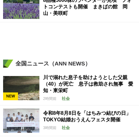
8品種5000株のラベンダーが見頃 フォ
トコンテストも開催 まきばの館 岡
山・美咲町
全国ニュース（ANN NEWS）
川で溺れた息子を助けようとした父親
（40）が死亡 息子は救助され無事 愛
知・東栄町
NEW
社会
2時間前
令和8年8月8日を「はちみつ結びの日」
TOKYO結婚おうえんフェスタ開催
社会
3時間前