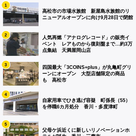
1
高松市の市場水族館 新屋島水族館のリ
ニューアルオープンに向け9月28日で閉館
2
人気再燃「アナログレコード」の販売イ
ベント レアものから復刻盤まで…約3万
点集結 天満屋岡山店
3
四国最大「3COINS+plus」が丸亀町グリ
ーンにオープン 大型店舗限定の商品
も 高松市
4
自家用車でひき逃げ容疑 町係長（55）
を停職6カ月処分 香川・多度津町
5
父母ケ浜近くに新しいリノベーションホ