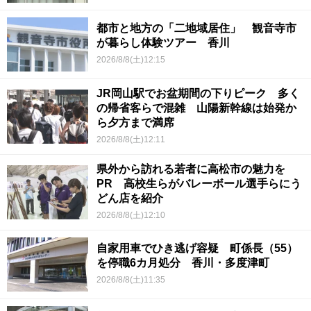
都市と地方の「二地域居住」 観音寺市
が暮らし体験ツアー 香川
2026/8/8(土)12:15
JR岡山駅でお盆期間の下りピーク 多く
の帰省客らで混雑 山陽新幹線は始発か
ら夕方まで満席
2026/8/8(土)12:11
県外から訪れる若者に高松市の魅力を
PR 高校生らがバレーボール選手らにう
どん店を紹介
2026/8/8(土)12:10
自家用車でひき逃げ容疑 町係長（55）
を停職6カ月処分 香川・多度津町
2026/8/8(土)11:35