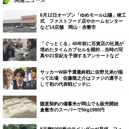
関連ニュース
6月12日オープン「ゆめモール山陽」竣工
式 ファストフード店やホームセンター
など14店舗 岡山・赤磐市
「ぐっとくる」40年前に百貨店の社員が
埋めたタイムカプセルを開封…当時の写
真や21世紀を予測するアンケートなど
サッカーW杯予選最終戦に佐野兄弟が揃
って出場 佐藤龍之介はファジの選手と
して初の代表戦ピッチに
随意契約の備蓄米が岡山でも販売開始
倉敷市のスーパーで5kg1980円