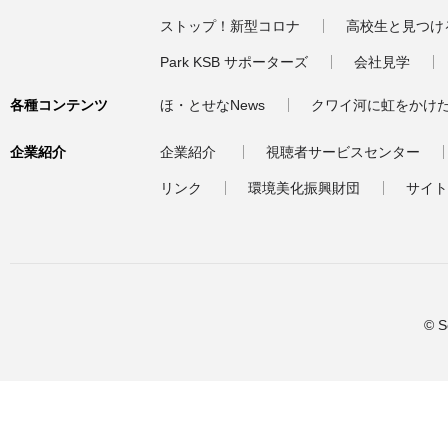
ストップ！新型コロナ
高校生と見つけ
Park KSB サポーターズ
会社見学
各種コンテンツ
ほ・とせなNews
クワイ河に虹をかけ
企業紹介
企業紹介
視聴者サービスセンター
リンク
環境美化振興財団
サイト
© S