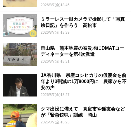
2026/8/7(金)18:45
ミラーレス一眼カメラで撮影して「写真
絵日記」を作ろう 高松市
2026/8/7(金)18:39
岡山県 熊本地震の被災地にDMATコー
ディネーターを第4次派遣
2026/8/7(金)18:31
JA香川県 県産コシヒカリの仮渡金を前
年より3割減の1万8000円に 農家から不
安の声
2026/8/7(金)18:27
クマ出没に備えて 真庭市や猟友会など
が「緊急銃猟」訓練 岡山
2026/8/7(金)18:23