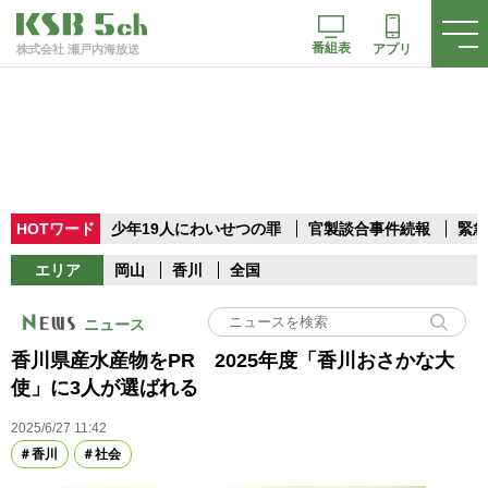
番組表
アプリ
株式会社 瀬戸内海放送
HOTワード
少年19人にわいせつの罪
官製談合事件続報
緊急
エリア
岡山
香川
全国
ニュース
香川県産水産物をPR 2025年度「香川おさかな大
使」に3人が選ばれる
2025/6/27 11:42
香川
社会