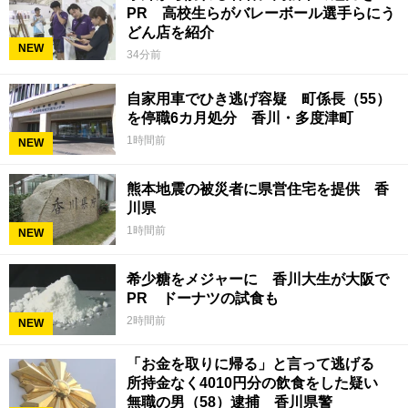
PR 高校生らがバレーボール選手らにう
どん店を紹介
NEW
34分前
自家用車でひき逃げ容疑 町係長（55）
を停職6カ月処分 香川・多度津町
1時間前
NEW
熊本地震の被災者に県営住宅を提供 香
川県
1時間前
NEW
希少糖をメジャーに 香川大生が大阪で
PR ドーナツの試食も
2時間前
NEW
「お金を取りに帰る」と言って逃げる
所持金なく4010円分の飲食をした疑い
無職の男（58）逮捕 香川県警