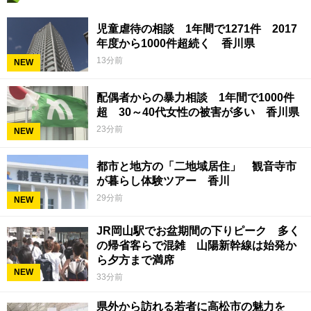
児童虐待の相談 1年間で1271件 2017
年度から1000件超続く 香川県
13分前
NEW
配偶者からの暴力相談 1年間で1000件
超 30～40代女性の被害が多い 香川県
23分前
NEW
都市と地方の「二地域居住」 観音寺市
が暮らし体験ツアー 香川
29分前
NEW
JR岡山駅でお盆期間の下りピーク 多く
の帰省客らで混雑 山陽新幹線は始発か
ら夕方まで満席
NEW
33分前
県外から訪れる若者に高松市の魅力を