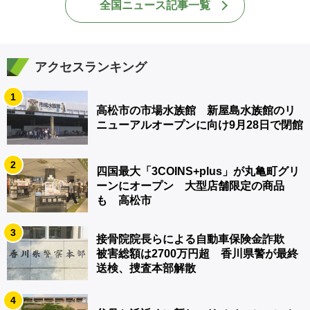
全国ニュース記事一覧
アクセスランキング
1
高松市の市場水族館 新屋島水族館のリ
ニューアルオープンに向け9月28日で閉館
2
四国最大「3COINS+plus」が丸亀町グリ
ーンにオープン 大型店舗限定の商品
も 高松市
3
接骨院院長らによる自動車保険金詐欺
被害総額は2700万円超 香川県警が最終
送検、捜査本部解散
4