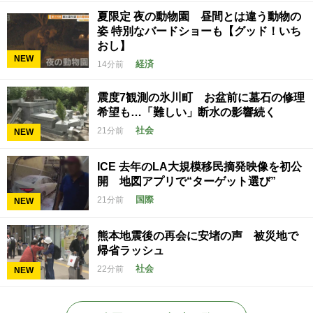
夏限定 夜の動物園 昼間とは違う動物の
姿 特別なバードショーも【グッド！いち
おし】
NEW
経済
14分前
震度7観測の氷川町 お盆前に墓石の修理
希望も…「難しい」断水の影響続く
社会
21分前
NEW
ICE 去年のLA大規模移民摘発映像を初公
開 地図アプリで“ターゲット選び”
国際
21分前
NEW
熊本地震後の再会に安堵の声 被災地で
帰省ラッシュ
社会
22分前
NEW