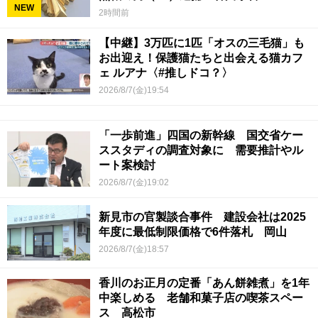
NEW
2時間前
【中継】3万匹に1匹「オスの三毛猫」も
お出迎え！保護猫たちと出会える猫カフ
ェ ルアナ〈#推しドコ？〉
2026/8/7(金)19:54
「一歩前進」四国の新幹線 国交省ケー
ススタディの調査対象に 需要推計やル
ート案検討
2026/8/7(金)19:02
新見市の官製談合事件 建設会社は2025
年度に最低制限価格で6件落札 岡山
2026/8/7(金)18:57
香川のお正月の定番「あん餅雑煮」を1年
中楽しめる 老舗和菓子店の喫茶スペー
ス 高松市