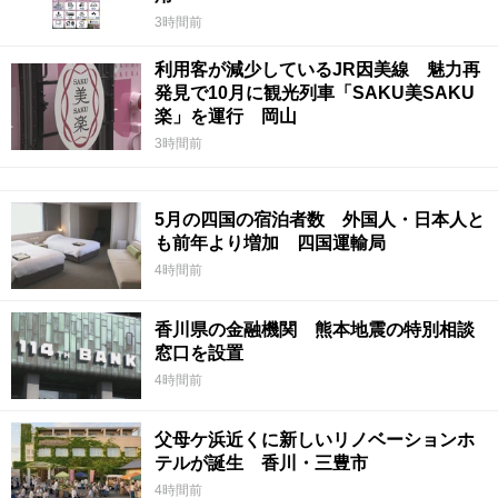
3時間前
利用客が減少しているJR因美線 魅力再
発見で10月に観光列車「SAKU美SAKU
楽」を運行 岡山
3時間前
5月の四国の宿泊者数 外国人・日本人と
も前年より増加 四国運輸局
4時間前
香川県の金融機関 熊本地震の特別相談
窓口を設置
4時間前
父母ケ浜近くに新しいリノベーションホ
テルが誕生 香川・三豊市
4時間前