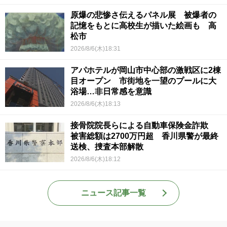
原爆の悲惨さ伝えるパネル展 被爆者の
記憶をもとに高校生が描いた絵画も 高
松市
2026/8/6(木)18:31
アパホテルが岡山市中心部の激戦区に2棟
目オープン 市街地を一望のプールに大
浴場…非日常感を意識
2026/8/6(木)18:13
接骨院院長らによる自動車保険金詐欺
被害総額は2700万円超 香川県警が最終
送検、捜査本部解散
2026/8/6(木)18:12
ニュース記事一覧