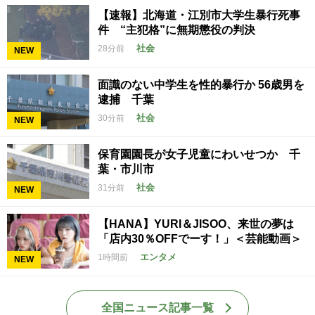
【速報】北海道・江別市大学生暴行死事
件 “主犯格”に無期懲役の判決
社会
28分前
NEW
面識のない中学生を性的暴行か 56歳男を
逮捕 千葉
社会
30分前
NEW
保育園園長が女子児童にわいせつか 千
葉・市川市
社会
31分前
NEW
【HANA】YURI＆JISOO、来世の夢は
「店内30％OFFでーす！」＜芸能動画＞
エンタメ
1時間前
NEW
全国ニュース記事一覧