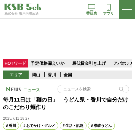
番組表
アプリ
株式会社 瀬戸内海放送
HOTワード
予定価格漏えいか
最低賃金引き上げ
アパホテル
エリア
岡山
香川
全国
ニュース
毎月11日は「麺の日」 うどん県・香川で自分だけ
のこだわり麺作り
2025/7/11 18:27
香川
おでかけ・グルメ
生活・話題
讃岐うどん