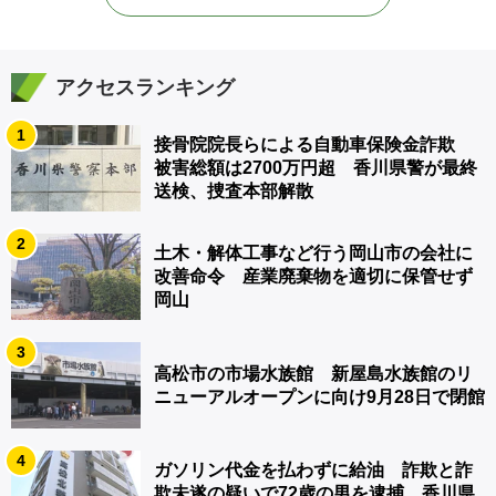
アクセスランキング
1
接骨院院長らによる自動車保険金詐欺
被害総額は2700万円超 香川県警が最終
送検、捜査本部解散
2
土木・解体工事など行う岡山市の会社に
改善命令 産業廃棄物を適切に保管せず
岡山
3
高松市の市場水族館 新屋島水族館のリ
ニューアルオープンに向け9月28日で閉館
4
ガソリン代金を払わずに給油 詐欺と詐
欺未遂の疑いで72歳の男を逮捕 香川県