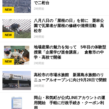
で二桁台
2時間前
NEW
八月八日の「屋根の日」を前に 栗林公
園で瓦業者が屋根の修繕や清掃活動 高
松市
NEW
2時間前
地場産業の魅力を知って 5年目の体験型
授業「企業学び楽舎講座」 倉敷市の中
学・高校で開催
NEW
2時間前
高松市の市場水族館 新屋島水族館のリ
ニューアルオープンに向け9月28日で閉館
3時間前
岡山・和気町が公式LINEアカウントの運
用開始 手軽に行政手続き・クーポン利
用