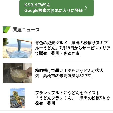
KSB NEWSを
Google検索のお気に入りに登録
関連ニュース
青色の絶景グルメ「津田の松原サヌキブ
ルーうどん」7月19日からサービスエリア
で販売 香川・さぬき市
梅雨明けで暑い！冷たいうどんが大人
気 高松市の最高気温は32.7℃
フランクフルトにうどんをツイスト
「うどんフランくん」 津田の松原SAで
発売 香川