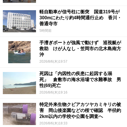
軽自動車が信号柱に衝突 国道319号が
300mにわたり約4時間通行止め 香川・
善通寺市
5時間前
手漕ぎボートが強風で動けず 巡視艇が
救助 けが人なし・笠岡市の北木島南方
沖
2026/8/6(木)19:57
死因は「内因性の疾患に起因する溺
死」 倉敷市の海水浴場で水難事故 男
性(69)死亡
2026/8/6(木)19:16
特定外来生物クビアカツヤカミキリの被
害 岡山後楽園などの桜で確認 半径約
2km以内の学校や公園を調査へ
2026/8/6(木)18:33