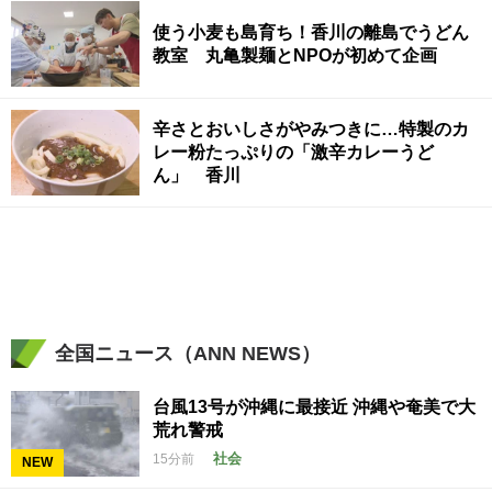
使う小麦も島育ち！香川の離島でうどん
教室 丸亀製麺とNPOが初めて企画
辛さとおいしさがやみつきに…特製のカ
レー粉たっぷりの「激辛カレーうど
ん」 香川
全国ニュース（ANN NEWS）
台風13号が沖縄に最接近 沖縄や奄美で大
荒れ警戒
社会
15分前
NEW