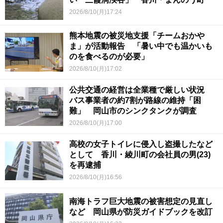
2026/8/10(月)17:24
熊本地震の被災地支援「チームおかや
ま」が活動報告 「暑い中でも温かいも
のを食べるのが必要」
2026/8/10(月)17:02
公共交通の経営は全業種で厳しい状況
バス事業者の約7割が路線の維持「困
難」 岡山市のシンクタンクが調査
2026/8/10(月)17:00
高校の女子トイレに侵入し盗撮したなど
として 香川・綾川町の会社員の男(23)
を再逮捕
2026/8/10(月)16:56
南海トラフ巨大地震の被害想定の見直し
など 岡山県が防災ガイドブックを改訂