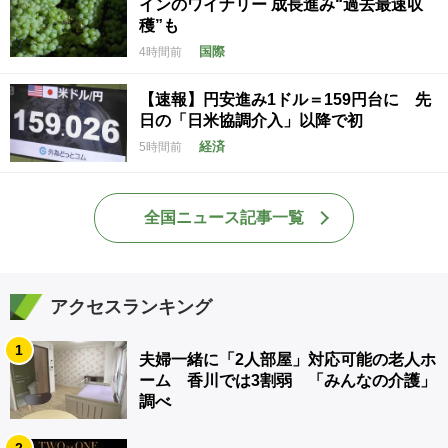
インのワイナリー 成長進み“過去最速収
穫”も
国際
4時間前
【速報】円安進み1ドル＝159円台に 先
日の「日米協調介入」以降で初
経済
5時間前
全国ニュース記事一覧
アクセスランキング
1
夫婦一緒に「2人部屋」対応可能の老人ホ
ーム 香川では3割弱 「みんなの介護」
調べ