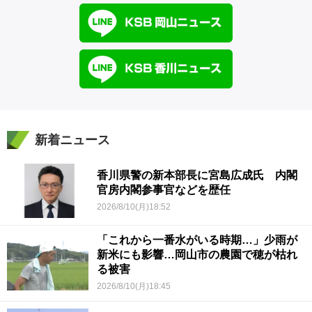
新着ニュース
香川県警の新本部長に宮島広成氏 内閣
官房内閣参事官などを歴任
2026/8/10(月)18:52
「これから一番水がいる時期…」少雨が
新米にも影響…岡山市の農園で穂が枯れ
る被害
2026/8/10(月)18:45