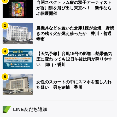
2
自閉スペクトラム症の双子アーティスト
が香川県を飛び出し東京へ！ 新作なら
ぶ個展開催
3
農機具などを置いた倉庫1棟が全焼 野焼
きの残り火が燃え移ったか 香川・善通
寺市
4
【天気予報】台風15号の影響…熱帯低気
圧に変わっても12日午後は雨が降りやす
い 岡山・香川
5
女性のスカートの中にスマホを差し入れ
た疑い 男を逮捕 香川
LINE友だち追加