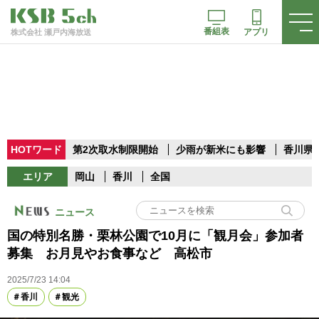
番組表
アプリ
株式会社 瀬戸内海放送
HOTワード
第2次取水制限開始
少雨が新米にも影響
香川県
エリア
岡山
香川
全国
ニュース
国の特別名勝・栗林公園で10月に「観月会」参加者
募集 お月見やお食事など 高松市
2025/7/23 14:04
香川
観光