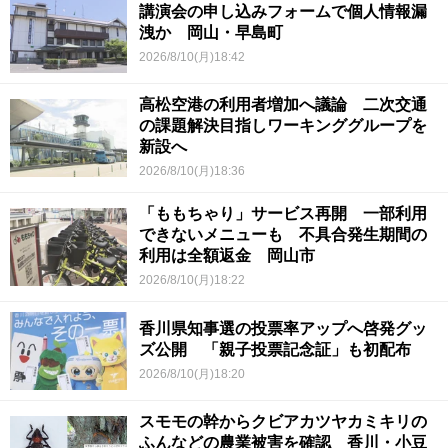
講演会の申し込みフォームで個人情報漏
洩か 岡山・早島町
2026/8/10(月)18:42
高松空港の利用者増加へ議論 二次交通
の課題解決目指しワーキンググループを
新設へ
2026/8/10(月)18:36
「ももちゃり」サービス再開 一部利用
できないメニューも 不具合発生期間の
利用は全額返金 岡山市
2026/8/10(月)18:22
香川県知事選の投票率アップへ啓発グッ
ズ公開 「親子投票記念証」も初配布
2026/8/10(月)18:20
スモモの幹からクビアカツヤカミキリの
ふんなどの農業被害を確認 香川・小豆