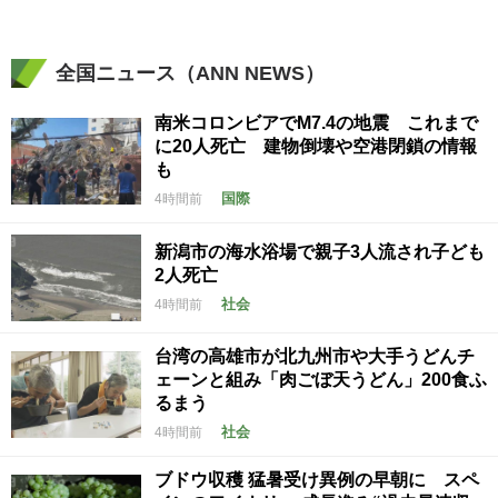
全国ニュース（ANN NEWS）
南米コロンビアでM7.4の地震 これまで
に20人死亡 建物倒壊や空港閉鎖の情報
も
国際
4時間前
新潟市の海水浴場で親子3人流され子ども
2人死亡
社会
4時間前
台湾の高雄市が北九州市や大手うどんチ
ェーンと組み「肉ごぼ天うどん」200食ふ
るまう
社会
4時間前
ブドウ収穫 猛暑受け異例の早朝に スペ