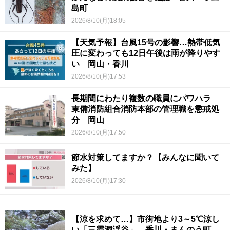
島町
2026/8/10(月)18:05
【天気予報】台風15号の影響…熱帯低気
圧に変わっても12日午後は雨が降りやす
い 岡山・香川
2026/8/10(月)17:53
長期間にわたり複数の職員にパワハラ
東備消防組合消防本部の管理職を懲戒処
分 岡山
2026/8/10(月)17:50
節水対策してますか？【みんなに聞いて
みた】
2026/8/10(月)17:30
【涼を求めて…】市街地より3～5℃涼し
い「三霞洞渓谷」 香川・まんのう町